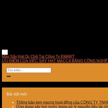
Hạt ngũ cốc sấy lạnh cũng rất tốt đối với quá trình bảo quản.
khi sử dụng.
Một phương pháp sấy nữa mà các bạn nên biết để có thể giữ 
các tính chất của hạt từ hương vị, màu sắc cho đến hình dạng
Đặc biệt với các sản phẩm có giá trị cao như hoa trà vàng, hạ
Công ty TNHH E-MART chuyên tư vấn giải pháp sấy, thiết kế – th
đèn sấy hồng ngoại dùng trong công nghiệp tại Việt Nam. E
phát triển những giải pháp tối ưu về mặt kỹ thuật, hợp lý về 
Máy Sấy Hạt Óc Chó Tại Công Ty EMART
ƯU ĐIỂM CỦA VIỆC SẤY HẠT MACCA BẰNG CÔNG NGHỆ
Bài viết mới
Thông báo tạm ngưng hoạt động của CÔNG TY T
Ứng dụng sấy hơi nước trong xử lý nguyên liệu tái ch