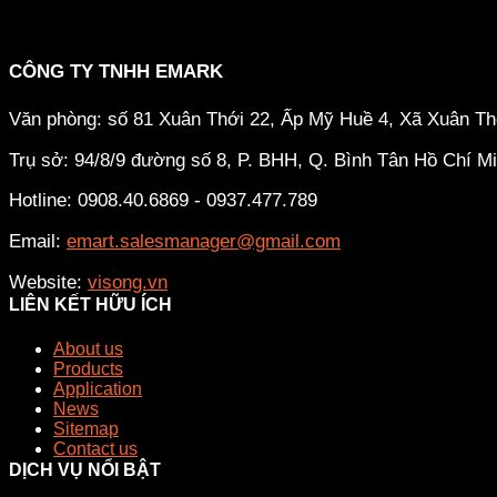
CÔNG TY TNHH EMARK
Văn phòng: số 81 Xuân Thới 22, Ấp Mỹ Huề 4, Xã Xuân T
Trụ sở: 94/8/9 đường số 8, P. BHH, Q. Bình Tân
Hồ Chí M
Hotline: 0908.40.6869 - 0937.477.789
Email:
emart.salesmanager@gmail.com
Website:
visong.vn
LIÊN KẾT HỮU ÍCH
About us
Products
Application
News
Sitemap
Contact us
DỊCH VỤ NỔI BẬT