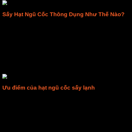
Sấy Hạt Ngũ Cốc Thông Dụng Như Thế Nào?
Đối với các hạt ngũ cốc thông dụng thì trước tiên là sấy khô,
100 độ C để chín giòn.
Sau hai quá trình như trên thì sẽ cho ra sản phẩm là hạt chín
Thường giai đoạn sấy khô sẽ sử dụng nhiệt độ từ 50- 90 độ C,
Hạt ngũ cốc sấy lạnh sẽ tùy vào loại hạt được dùng nhiệt độ 
không chín, chỉ sấy để bảo quản.
Ưu điểm của hạt ngũ cốc sấy lạnh
Hạt ngũ cốc nếu không được sấy chín giòn thì sẽ còn mùi n
như khi sấy với nhiệt độ trên 100 độ C.
Thường thì một số loại bột mầm các loại hạt, bột mầm đậu 
Máy sấy lạnh thường có nhiệt độ từ 10 đến 50 độ C để hạt đả