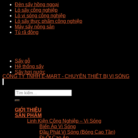
Đèn sấy hồng ngoại
Lò sấy công nghiệp
Lò vi sóng công nghiệp
Lò sấy thực phẩm công nghiệp
Máy sấy nông sản
Tủ rã đông
Sấy gỗ
Hệ thống sấy
Sấy hơi nước
CÔNG TY TNHH E-MART - CHUYÊN THIẾT BỊ VI SÓNG
Tìm
kiếm:
GIỚI THIỆU
SẢN PHẨM
Linh Kiện Công Nghiệp – Vi Sóng
Biến Áp Vi Sóng
Đầu Phát Vi Sóng (Bóng Cao Tần)
Đi-Ốt Cao Áp