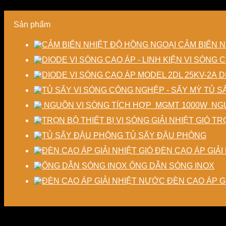
Sản phẩm
CẢM BIẾN N
D
TỦ S
NGU
TRỌ
TỦ SẤY ĐẬU PHỘNG
ĐÈN CAO ÁP GIẢI 
ỐNG DẪN SÓNG INOX
ĐÈN CAO ÁP G