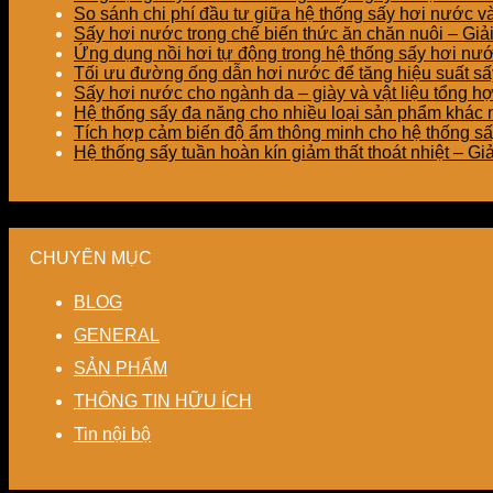
So sánh chi phí đầu tư giữa hệ thống sấy hơi nước v
Sấy hơi nước trong chế biến thức ăn chăn nuôi – Gi
Ứng dụng nồi hơi tự động trong hệ thống sấy hơi nư
Tối ưu đường ống dẫn hơi nước để tăng hiệu suất sấy
Sấy hơi nước cho ngành da – giày và vật liệu tổng h
Hệ thống sấy đa năng cho nhiều loại sản phẩm khác nh
Tích hợp cảm biến độ ẩm thông minh cho hệ thống sấ
Hệ thống sấy tuần hoàn kín giảm thất thoát nhiệt – G
CHUYÊN MỤC
BLOG
GENERAL
SẢN PHẨM
THÔNG TIN HỮU ÍCH
Tin nội bộ