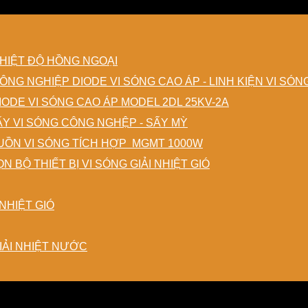
HIỆT ĐỘ HỒNG NGOẠI
DIODE VI SÓNG CAO ÁP - LINH KIỆN VI SÓ
IODE VI SÓNG CAO ÁP MODEL 2DL 25KV-2A
ẤY VI SÓNG CÔNG NGHỆP - SẤY MỲ
ỒN VI SÓNG TÍCH HỢP MGMT 1000W
N BỘ THIẾT BỊ VI SÓNG GIẢI NHIỆT GIÓ
NHIỆT GIÓ
IẢI NHIỆT NƯỚC