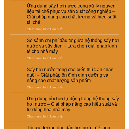
báo
Ứng dụng sấy hơi nước trong xử lý nguyên
tạm
liệu tái chế phục vụ sản xuất công nghiệp –
ngưng
Giải pháp nâng cao chất lượng và hiệu suất
hoạt
tái chế
động
của
ở
Chức năng bình luận bị tắt
CÔNG
Ứng
TY
dụng
So sánh chi phí đầu tư giữa hệ thống sấy hơi
TNHH
sấy
nước và sấy điện – Lựa chọn giải pháp kinh
EMART
hơi
tế cho nhà máy
nước
ở
Chức năng bình luận bị tắt
trong
So
xử
sánh
lý
Sấy hơi nước trong chế biến thức ăn chăn
chi
nguyên
nuôi – Giải pháp ổn định dinh dưỡng và
phí
liệu
nâng cao chất lượng sản phẩm
đầu
tái
ở
Chức năng bình luận bị tắt
tư
chế
Sấy
giữa
phục
hơi
hệ
vụ
Ứng dụng nồi hơi tự động trong hệ thống sấy
nước
thống
sản
hơi nước – Giải pháp nâng cao hiệu suất và
trong
sấy
xuất
tự động hóa nhà máy
chế
hơi
công
ở
Chức năng bình luận bị tắt
biến
nước
nghiệp
Ứng
thức
và
–
dụng
ăn
sấy
Giải
Tối ưu đường ống dẫn hơi nước để tăng