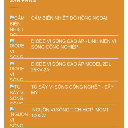
SẢN PHẨM
công
nghiệp
CẢM BIẾN NHIỆT ĐỘ HỒNG NGOẠI
DIODE VI SÓNG CAO ÁP - LINH KIỆN VI
SÓNG CÔNG NGHIỆP
DIODE VI SÓNG CAO ÁP MODEL 2DL
25KV-2A
TỦ SẤY VI SÓNG CÔNG NGHỆP - SẤY
MỲ
NGUỒN VI SÓNG TÍCH HỢP MGMT
1000W