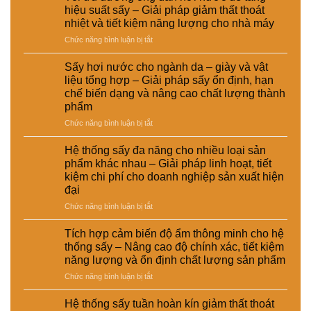
nồi
chăn
điện
pháp
hiệu suất sấy – Giải pháp giảm thất thoát
hơi
nuôi
–
nâng
nhiệt và tiết kiệm năng lượng cho nhà máy
tự
–
Lựa
cao
ở
Chức năng bình luận bị tắt
động
Giải
chọn
chất
Tối
trong
pháp
giải
lượng
ưu
hệ
ổn
pháp
Sấy hơi nước cho ngành da – giày và vật
và
đường
thống
định
kinh
hiệu
liệu tổng hợp – Giải pháp sấy ổn định, hạn
ống
sấy
dinh
tế
suất
chế biến dạng và nâng cao chất lượng thành
dẫn
hơi
dưỡng
cho
tái
phẩm
hơi
nước
và
nhà
chế
nước
–
ở
Chức năng bình luận bị tắt
nâng
máy
để
Giải
Sấy
cao
tăng
pháp
hơi
chất
Hệ thống sấy đa năng cho nhiều loại sản
hiệu
nâng
nước
lượng
phẩm khác nhau – Giải pháp linh hoạt, tiết
suất
cao
cho
sản
kiệm chi phí cho doanh nghiệp sản xuất hiện
sấy
hiệu
ngành
phẩm
đại
–
suất
da
Giải
và
–
ở
Chức năng bình luận bị tắt
pháp
tự
giày
Hệ
giảm
động
và
thống
Tích hợp cảm biến độ ẩm thông minh cho hệ
thất
hóa
vật
sấy
thống sấy – Nâng cao độ chính xác, tiết kiệm
thoát
nhà
liệu
đa
năng lượng và ổn định chất lượng sản phẩm
nhiệt
máy
tổng
năng
và
hợp
ở
Chức năng bình luận bị tắt
cho
tiết
–
Tích
nhiều
kiệm
Giải
hợp
loại
Hệ thống sấy tuần hoàn kín giảm thất thoát
năng
pháp
cảm