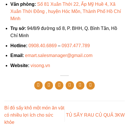
Văn phòng:
Số 81 Xuân Thới 22, Ấp Mỹ Huề 4, Xã
Xuân Thới Đông , huyện Hóc Môn, Thành Phố Hồ Chí
Minh
Trụ sở:
94/8/9 đường số 8, P. BHH, Q. Bình Tân, Hồ
Chí Minh
Hotline:
0908.40.6869
–
0937.477.789
Email:
emart.salesmanager@gmail.com
Website:
visong.vn
Bí đỏ sấy khô một món ăn vặt
có nhiều lợi ích cho sức
TỦ SẤY RAU CỦ QUẢ 3KW
khỏe