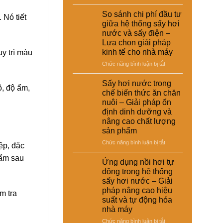
Ứng
dụng
So sánh chi phí đầu tư
Nó tiết
sấy
giữa hệ thống sấy hơi
hơi
nước và sấy điện –
nước
Lựa chọn giải pháp
trong
kinh tế cho nhà máy
y trì màu
xử
lý
ở
Chức năng bình luận bị tắt
nguyên
So
liệu
sánh
Sấy hơi nước trong
ộ, độ ẩm,
tái
chi
chế biến thức ăn chăn
chế
phí
nuôi – Giải pháp ổn
phục
đầu
định dinh dưỡng và
vụ
tư
nâng cao chất lượng
sản
giữa
sản phẩm
xuất
hệ
công
thống
ở
Chức năng bình luận bị tắt
ệp, đặc
nghiệp
sấy
Sấy
–
hơi
hẩm sau
hơi
Ứng dụng nồi hơi tự
Giải
nước
nước
động trong hệ thống
pháp
và
trong
sấy hơi nước – Giải
nâng
sấy
chế
cao
pháp nâng cao hiệu
điện
m tra
biến
chất
suất và tự động hóa
–
thức
lượng
Lựa
nhà máy
ăn
và
chọn
chăn
ở
Chức năng bình luận bị tắt
hiệu