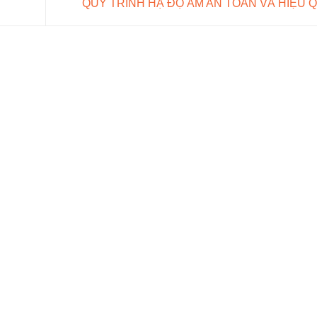
QUY TRÌNH HẠ ĐỘ ẨM AN TOÀN VÀ HIỆU 