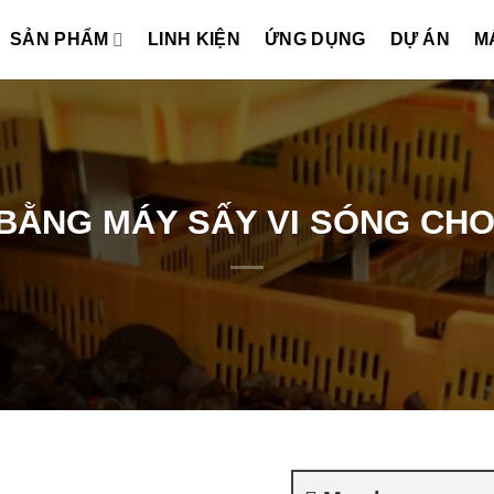
SẢN PHẨM
LINH KIỆN
ỨNG DỤNG
DỰ ÁN
M
BẰNG MÁY SẤY VI SÓNG CHO