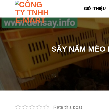
Skip
GIỚI THIỆU
to
content
SẤY NẤM MÈO 
Rate this post