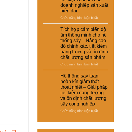
–
thoát
doanh nghiệp sản xuất
giày
nhiệt
hiện đại
và
và
vật
ở
Chức năng bình luận bị tắt
tiết
liệu
Hệ
kiệm
tổng
thống
năng
Tích hợp cảm biến độ
hợp
sấy
lượng
ẩm thông minh cho hệ
–
đa
cho
thống sấy – Nâng cao
Giải
năng
nhà
độ chính xác, tiết kiệm
pháp
cho
máy
sấy
năng lượng và ổn định
nhiều
ổn
chất lượng sản phẩm
loại
định,
sản
ở
Chức năng bình luận bị tắt
hạn
phẩm
Tích
chế
khác
hợp
Hệ thống sấy tuần
biến
nhau
cảm
dạng
hoàn kín giảm thất
–
biến
và
thoát nhiệt – Giải pháp
Giải
độ
nâng
tiết kiệm năng lượng
pháp
ẩm
cao
và ổn định chất lượng
linh
thông
chất
hoạt,
sấy công nghiệp
minh
lượng
tiết
cho
thành
ở
Chức năng bình luận bị tắt
kiệm
hệ
phẩm
Hệ
chi
thống
thống
phí
sấy
sấy
cho
–
tuần