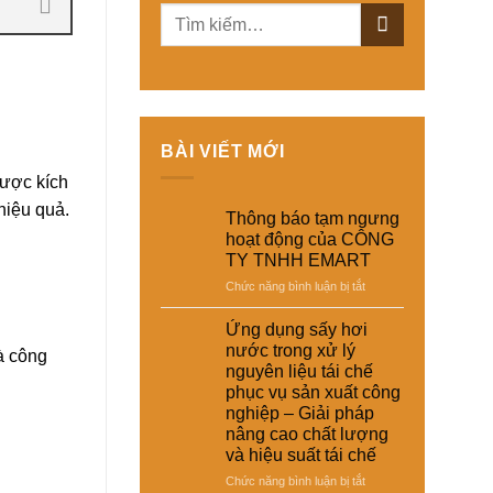
BÀI VIẾT MỚI
được kích
hiệu quả.
Thông báo tạm ngưng
hoạt động của CÔNG
TY TNHH EMART
ở
Chức năng bình luận bị tắt
Thông
báo
Ứng dụng sấy hơi
tạm
nước trong xử lý
à công
ngưng
nguyên liệu tái chế
hoạt
phục vụ sản xuất công
động
nghiệp – Giải pháp
của
nâng cao chất lượng
CÔNG
và hiệu suất tái chế
TY
TNHH
ở
Chức năng bình luận bị tắt
EMART