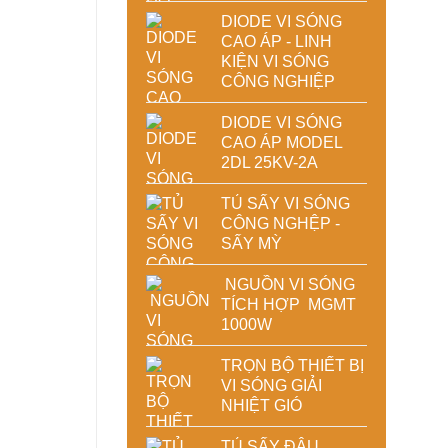
DIODE VI SÓNG
CAO ÁP - LINH
KIỆN VI SÓNG
CÔNG NGHIỆP
DIODE VI SÓNG
CAO ÁP MODEL
2DL 25KV-2A
TỦ SẤY VI SÓNG
CÔNG NGHỆP -
SẤY MỲ
NGUỒN VI SÓNG
TÍCH HỢP MGMT
1000W
TRỌN BỘ THIẾT BỊ
VI SÓNG GIẢI
NHIỆT GIÓ
TỦ SẤY ĐẬU