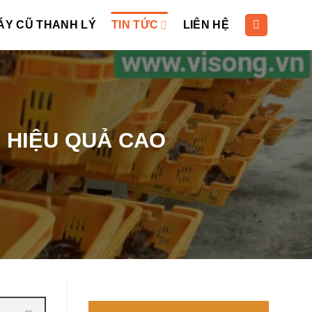
ÁY CŨ THANH LÝ
TIN TỨC
LIÊN HỆ
 HIỆU QUẢ CAO