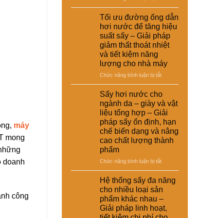
giải
nuôi
Ứng
suất
pháp
–
dụng
Tối ưu đường ống dẫn
tái
kinh
Giải
nồi
chế
hơi nước để tăng hiệu
tế
pháp
hơi
cho
suất sấy – Giải pháp
ổn
tự
nhà
giảm thất thoát nhiệt
định
động
máy
và tiết kiệm năng
dinh
trong
dưỡng
lượng cho nhà máy
hệ
và
thống
ở
Chức năng bình luận bị tắt
nâng
sấy
Tối
cao
hơi
ưu
Sấy hơi nước cho
chất
nước
đường
ngành da – giày và vật
lượng
–
ống
sản
liệu tổng hợp – Giải
Giải
dẫn
phẩm
pháp sấy ổn định, hạn
pháp
ông,
máy
hơi
chế biến dạng và nâng
nâng
nước
RT mong
cao
cao chất lượng thành
để
hiệu
 những
phẩm
tăng
suất
hiệu
ho doanh
ở
Chức năng bình luận bị tắt
và
suất
Sấy
tự
sấy
hơi
Hệ thống sấy đa năng
động
–
nước
hóa
cho nhiều loại sản
Giải
cho
ành công
nhà
phẩm khác nhau –
pháp
ngành
máy
Giải pháp linh hoạt,
giảm
da
thất
tiết kiệm chi phí cho