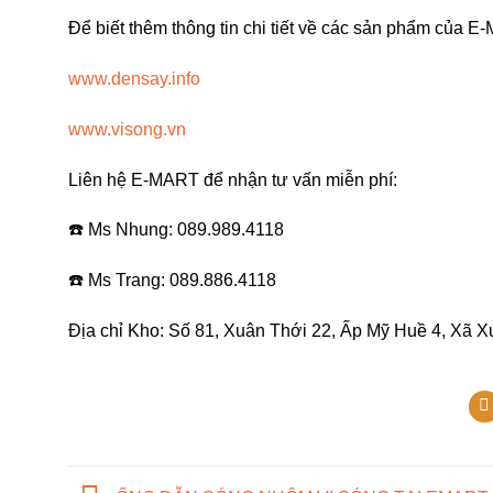
Để biết thêm thông tin chi tiết về các sản phẩm của E
www.densay.info
www.visong.vn
Liên hệ E-MART để nhận tư vấn miễn phí:
☎️ Ms Nhung: 089.989.4118
☎️ Ms Trang: 089.886.4118
Địa chỉ Kho: Số 81, Xuân Thới 22, Ấp Mỹ Huề 4, X