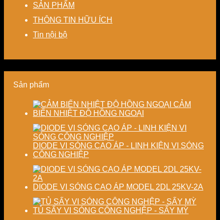
SẢN PHẨM
–
máy
kiệm
dạng
cao
Giải
chi
và
độ
THÔNG TIN HỮU ÍCH
pháp
phí
nâng
chính
tiết
cho
cao
xác,
Tin nội bộ
kiệm
doanh
chất
tiết
năng
nghiệp
lượng
kiệm
lượng
sản
thành
năng
và
xuất
phẩm
lượng
ổn
hiện
và
Sản phẩm
định
đại
ổn
chất
định
lượng
chất
CẢM
sấy
lượng
BIẾN NHIỆT ĐỘ HỒNG NGOẠI
công
sản
nghiệp
phẩm
DIODE VI SÓNG CAO ÁP - LINH KIỆN VI SÓNG
CÔNG NGHIỆP
DIODE VI SÓNG CAO ÁP MODEL 2DL 25KV-2A
TỦ SẤY VI SÓNG CÔNG NGHỆP - SẤY MỲ