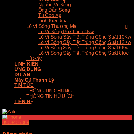
Nguồn Vi Sóng
Ống Dẫn Sóng
Tụ Cao Áp
Linh Kiện khác
Lò Vi Sóng Thương Mại
Lò Vi Sóng Box Luch 4Kw
Lò Vi Sóng Sấy Tiệt Trùng Công Suất 10Kw
Lò Vi Sóng Sấy Tiệt Trùng Công Suất 12Kw
Lò Vi Sóng Sấy Tiệt Trùng Công Suất 6Kw
Lò Vi Sóng Sấy Tiệt Trùng Công Suất 8Kw
Tủ Sấy
LINH KIỆN
ỨNG DỤNG
DỰ ÁN
Máy Cũ Thanh Lý
TIN TỨC
THÔNG TIN CHUNG
THÔNG TIN HỮU ÍCH
LIÊN HỆ
0908406869