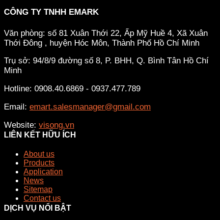
CÔNG TY TNHH EMARK
Văn phòng: số 81 Xuân Thới 22, Ấp Mỹ Huề 4, Xã Xuân
Thới Đông , huyện Hóc Môn, Thành Phố Hồ Chí Minh
Trụ sở: 94/8/9 đường số 8, P. BHH, Q. Bình Tân
Hồ Chí
Minh
Hotline: 0908.40.6869 - 0937.477.789
Email:
emart.salesmanager@gmail.com
Website:
visong.vn
LIÊN KẾT HỮU ÍCH
About us
Products
Application
News
Sitemap
Contact us
DỊCH VỤ NỔI BẬT