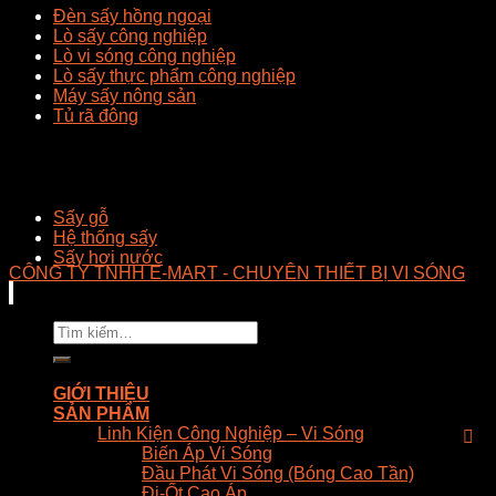
Đèn sấy hồng ngoại
Lò sấy công nghiệp
Lò vi sóng công nghiệp
Lò sấy thực phẩm công nghiệp
Máy sấy nông sản
Tủ rã đông
Sấy gỗ
Hệ thống sấy
Sấy hơi nước
CÔNG TY TNHH E-MART - CHUYÊN THIẾT BỊ VI SÓNG
Tìm
kiếm:
GIỚI THIỆU
SẢN PHẨM
Linh Kiện Công Nghiệp – Vi Sóng
Biến Áp Vi Sóng
Đầu Phát Vi Sóng (Bóng Cao Tần)
Đi-Ốt Cao Áp