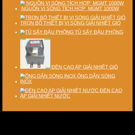
NGUỒN VI SÓNG TÍCH HỢP MGMT 1000W
TRỌN BỘ THIẾT BỊ VI SÓNG GIẢI NHIỆT GIÓ
TỦ SẤY ĐẬU PHỘNG
ĐÈN CAO ÁP GIẢI NHIỆT GIÓ
ỐNG DẪN SÓNG
INOX
ĐÈN CAO
ÁP GIẢI NHIỆT NƯỚC