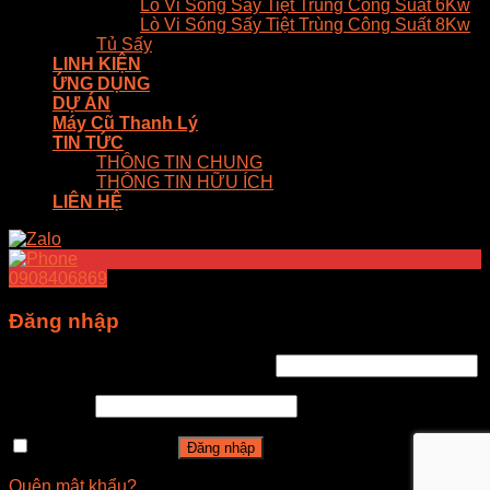
Lò Vi Sóng Sấy Tiệt Trùng Công Suất 6Kw
Lò Vi Sóng Sấy Tiệt Trùng Công Suất 8Kw
Tủ Sấy
LINH KIỆN
ỨNG DỤNG
DỰ ÁN
Máy Cũ Thanh Lý
TIN TỨC
THÔNG TIN CHUNG
THÔNG TIN HỮU ÍCH
LIÊN HỆ
0908406869
Đăng nhập
Tên tài khoản hoặc địa chỉ email
*
Mật khẩu
*
Ghi nhớ mật khẩu
Đăng nhập
Quên mật khẩu?