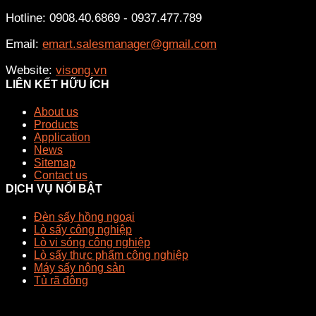
Hotline: 0908.40.6869 - 0937.477.789
Email:
emart.salesmanager@gmail.com
Website:
visong.vn
LIÊN KẾT HỮU ÍCH
About us
Products
Application
News
Sitemap
Contact us
DỊCH VỤ NỔI BẬT
Đèn sấy hồng ngoại
Lò sấy công nghiệp
Lò vi sóng công nghiệp
Lò sấy thực phẩm công nghiệp
Máy sấy nông sản
Tủ rã đông