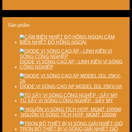
năng
nghiệp
lượng
kiệm
lượng
sản
thành
năng
và
xuất
phẩm
lượng
ổn
hiện
và
Sản phẩm
định
đại
ổn
chất
định
lượng
chất
CẢM
sấy
lượng
BIẾN NHIỆT ĐỘ HỒNG NGOẠI
công
sản
nghiệp
phẩm
DIODE VI SÓNG CAO ÁP - LINH KIỆN VI SÓNG
CÔNG NGHIỆP
DIODE VI SÓNG CAO ÁP MODEL 2DL 25KV-2A
TỦ SẤY VI SÓNG CÔNG NGHỆP - SẤY MỲ
NGUỒN VI SÓNG TÍCH HỢP MGMT 1000W
TRỌN BỘ THIẾT BỊ VI SÓNG GIẢI NHIỆT GIÓ