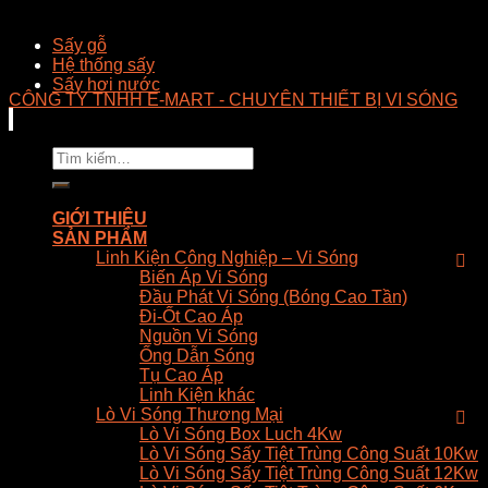
Sấy gỗ
Hệ thống sấy
Sấy hơi nước
CÔNG TY TNHH E-MART - CHUYÊN THIẾT BỊ VI SÓNG
Tìm
kiếm:
GIỚI THIỆU
SẢN PHẨM
Linh Kiện Công Nghiệp – Vi Sóng
Biến Áp Vi Sóng
Đầu Phát Vi Sóng (Bóng Cao Tần)
Đi-Ốt Cao Áp
Nguồn Vi Sóng
Ống Dẫn Sóng
Tụ Cao Áp
Linh Kiện khác
Lò Vi Sóng Thương Mại
Lò Vi Sóng Box Luch 4Kw
Lò Vi Sóng Sấy Tiệt Trùng Công Suất 10Kw
Lò Vi Sóng Sấy Tiệt Trùng Công Suất 12Kw