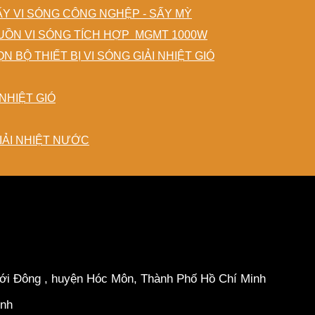
ẤY VI SÓNG CÔNG NGHỆP - SẤY MỲ
ỒN VI SÓNG TÍCH HỢP MGMT 1000W
N BỘ THIẾT BỊ VI SÓNG GIẢI NHIỆT GIÓ
NHIỆT GIÓ
IẢI NHIỆT NƯỚC
hới Đông , huyện Hóc Môn, Thành Phố Hồ Chí Minh
inh