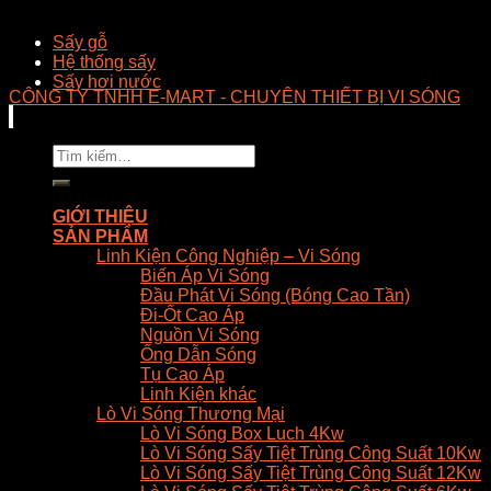
Sấy gỗ
Hệ thống sấy
Sấy hơi nước
CÔNG TY TNHH E-MART - CHUYÊN THIẾT BỊ VI SÓNG
Tìm
kiếm:
GIỚI THIỆU
SẢN PHẨM
Linh Kiện Công Nghiệp – Vi Sóng
Biến Áp Vi Sóng
Đầu Phát Vi Sóng (Bóng Cao Tần)
Đi-Ốt Cao Áp
Nguồn Vi Sóng
Ống Dẫn Sóng
Tụ Cao Áp
Linh Kiện khác
Lò Vi Sóng Thương Mại
Lò Vi Sóng Box Luch 4Kw
Lò Vi Sóng Sấy Tiệt Trùng Công Suất 10Kw
Lò Vi Sóng Sấy Tiệt Trùng Công Suất 12Kw