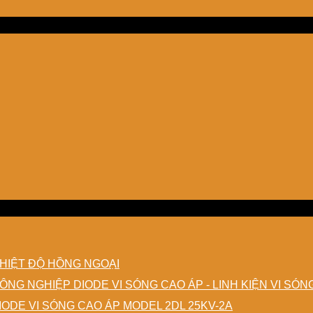
EMART
HIỆT ĐỘ HỒNG NGOẠI
DIODE VI SÓNG CAO ÁP - LINH KIỆN VI SÓ
IODE VI SÓNG CAO ÁP MODEL 2DL 25KV-2A