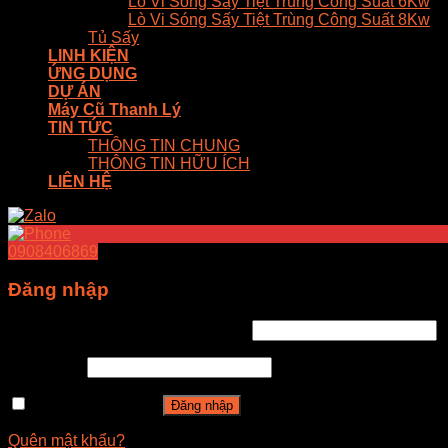
Lò Vi Sóng Sấy Tiệt Trùng Công Suất 6Kw
Lò Vi Sóng Sấy Tiệt Trùng Công Suất 8Kw
Tủ Sấy
LINH KIỆN
ỨNG DỤNG
DỰ ÁN
Máy Cũ Thanh Lý
TIN TỨC
THÔNG TIN CHUNG
THÔNG TIN HỮU ÍCH
LIÊN HỆ
0908406869
Đăng nhập
Tên tài khoản hoặc địa chỉ email
*
Mật khẩu
*
Ghi nhớ mật khẩu
Đăng nhập
Quên mật khẩu?