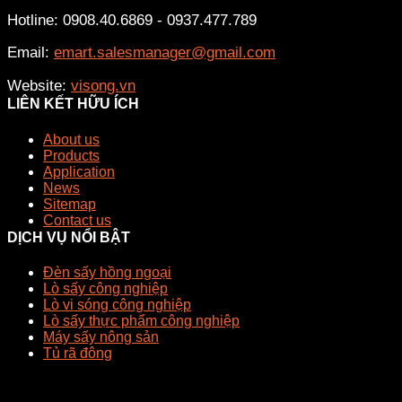
Hotline: 0908.40.6869 - 0937.477.789
Email:
emart.salesmanager@gmail.com
Website:
visong.vn
LIÊN KẾT HỮU ÍCH
About us
Products
Application
News
Sitemap
Contact us
DỊCH VỤ NỔI BẬT
Đèn sấy hồng ngoại
Lò sấy công nghiệp
Lò vi sóng công nghiệp
Lò sấy thực phẩm công nghiệp
Máy sấy nông sản
Tủ rã đông