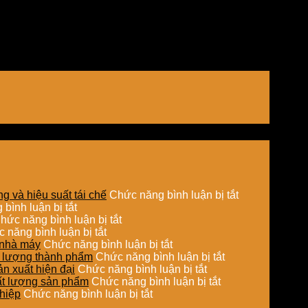
ở
g và hiệu suất tái chế
Chức năng bình luận bị tắt
ở
Ứng
bình luận bị tắt
So
ở
dụng
hức năng bình luận bị tắt
sánh
ở
Sấy
sấy
 năng bình luận bị tắt
chi
Ứng
hơi
ở
hơi
o nhà máy
Chức năng bình luận bị tắt
phí
dụng
nước
Tối
ở
nước
ất lượng thành phẩm
Chức năng bình luận bị tắt
đầu
nồi
trong
ưu
ở
Sấy
trong
ản xuất hiện đại
Chức năng bình luận bị tắt
tư
hơi
chế
đường
Hệ
ở
hơi
xử
hất lượng sản phẩm
Chức năng bình luận bị tắt
giữa
tự
biến
ở
ống
thống
Tích
nước
lý
ghiệp
Chức năng bình luận bị tắt
hệ
động
thức
Hệ
dẫn
sấy
hợp
cho
nguyên