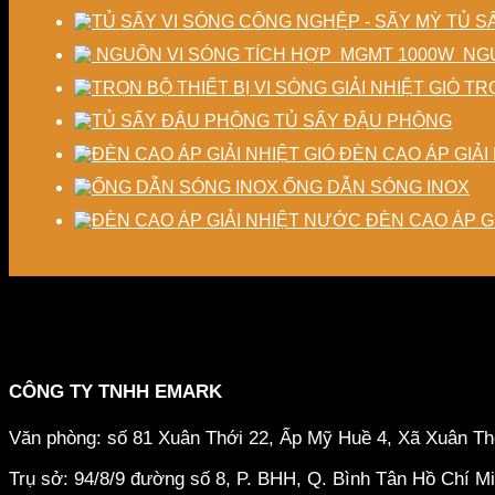
TỦ S
NGU
TRỌ
TỦ SẤY ĐẬU PHỘNG
ĐÈN CAO ÁP GIẢI 
ỐNG DẪN SÓNG INOX
ĐÈN CAO ÁP G
CÔNG TY TNHH EMARK
Văn phòng: số 81 Xuân Thới 22, Ấp Mỹ Huề 4, Xã Xuân T
Trụ sở: 94/8/9 đường số 8, P. BHH, Q. Bình Tân
Hồ Chí M