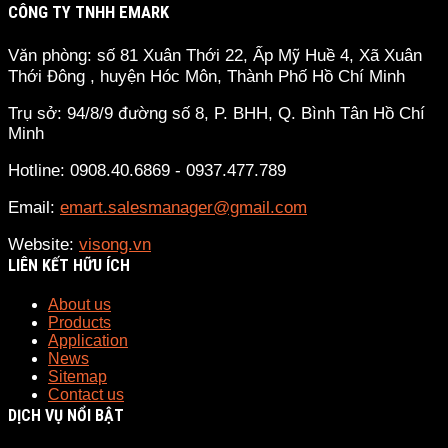
CÔNG TY TNHH EMARK
Văn phòng: số 81 Xuân Thới 22, Ấp Mỹ Huề 4, Xã Xuân
Thới Đông , huyện Hóc Môn, Thành Phố Hồ Chí Minh
Trụ sở: 94/8/9 đường số 8, P. BHH, Q. Bình Tân
Hồ Chí
Minh
Hotline: 0908.40.6869 - 0937.477.789
Email:
emart.salesmanager@gmail.com
Website:
visong.vn
LIÊN KẾT HỮU ÍCH
About us
Products
Application
News
Sitemap
Contact us
DỊCH VỤ NỔI BẬT