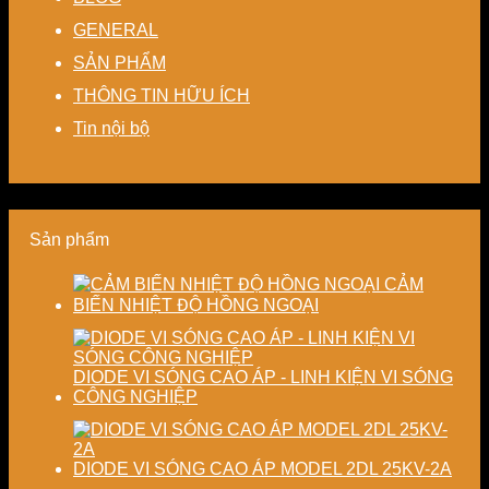
lượng
linh
sấy
thất
chế
cho
hoạt,
–
thoát
GENERAL
biến
nhà
tiết
Nâng
nhiệt
dạng
máy
kiệm
cao
SẢN PHẨM
–
và
chi
độ
Giải
THÔNG TIN HỮU ÍCH
nâng
phí
chính
pháp
cao
cho
xác,
tiết
Tin nội bộ
chất
doanh
tiết
kiệm
lượng
nghiệp
kiệm
năng
thành
sản
năng
lượng
phẩm
xuất
lượng
và
hiện
và
ổn
đại
Sản phẩm
ổn
định
định
chất
chất
lượng
CẢM
lượng
sấy
BIẾN NHIỆT ĐỘ HỒNG NGOẠI
sản
công
phẩm
nghiệp
DIODE VI SÓNG CAO ÁP - LINH KIỆN VI SÓNG
CÔNG NGHIỆP
DIODE VI SÓNG CAO ÁP MODEL 2DL 25KV-2A