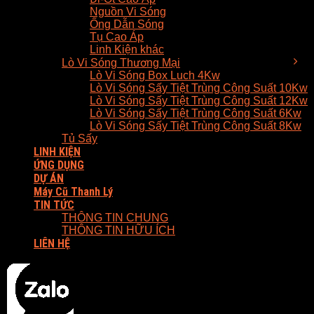
Nguồn Vi Sóng
Ống Dẫn Sóng
Tụ Cao Áp
Linh Kiện khác
Lò Vi Sóng Thương Mại
Lò Vi Sóng Box Luch 4Kw
Lò Vi Sóng Sấy Tiệt Trùng Công Suất 10Kw
Lò Vi Sóng Sấy Tiệt Trùng Công Suất 12Kw
Lò Vi Sóng Sấy Tiệt Trùng Công Suất 6Kw
Lò Vi Sóng Sấy Tiệt Trùng Công Suất 8Kw
Tủ Sấy
LINH KIỆN
ỨNG DỤNG
DỰ ÁN
Máy Cũ Thanh Lý
TIN TỨC
THÔNG TIN CHUNG
THÔNG TIN HỮU ÍCH
LIÊN HỆ