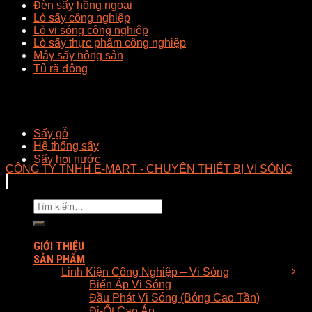
Đèn sấy hồng ngoại
Lò sấy công nghiệp
Lò vi sóng công nghiệp
Lò sấy thực phẩm công nghiệp
Máy sấy nông sản
Tủ rã đông
Sấy gỗ
Hệ thống sấy
Sấy hơi nước
CÔNG TY TNHH E-MART - CHUYÊN THIẾT BỊ VI SÓNG
Tìm
kiếm:
GIỚI THIỆU
SẢN PHẨM
Linh Kiện Công Nghiệp – Vi Sóng
Biến Áp Vi Sóng
Đầu Phát Vi Sóng (Bóng Cao Tần)
Đi-Ốt Cao Áp