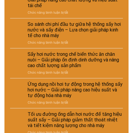
hoạt
tái chế
động
của
ở
Chức năng bình luận bị tắt
CÔNG
Ứng
TY
dụng
So sánh chi phí đầu tư giữa hệ thống sấy hơi
TNHH
sấy
nước và sấy điện – Lựa chọn giải pháp kinh
EMART
hơi
tế cho nhà máy
nước
ở
Chức năng bình luận bị tắt
trong
So
xử
sánh
lý
Sấy hơi nước trong chế biến thức ăn chăn
chi
nguyên
nuôi – Giải pháp ổn định dinh dưỡng và nâng
phí
liệu
cao chất lượng sản phẩm
đầu
tái
ở
Chức năng bình luận bị tắt
tư
chế
Sấy
giữa
phục
hơi
hệ
vụ
Ứng dụng nồi hơi tự động trong hệ thống sấy
nước
thống
sản
hơi nước – Giải pháp nâng cao hiệu suất và
trong
sấy
xuất
tự động hóa nhà máy
chế
hơi
công
ở
Chức năng bình luận bị tắt
biến
nước
nghiệp
Ứng
thức
và
–
dụng
ăn
sấy
Tối ưu đường ống dẫn hơi nước để tăng hiệu
Giải
nồi
chăn
điện
pháp
suất sấy – Giải pháp giảm thất thoát nhiệt
hơi
nuôi
–
nâng
và tiết kiệm năng lượng cho nhà máy
tự
–
Lựa
cao
ở
Chức năng bình luận bị tắt
động
Giải