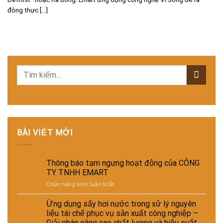
đông thực [...]
BÀI VIẾT MỚI
Thông báo tạm ngưng hoạt động của CÔNG
TY TNHH EMART
ở
Chức năng bình luận bị tắt
Thông
báo
Ứng dụng sấy hơi nước trong xử lý nguyên
tạm
liệu tái chế phục vụ sản xuất công nghiệp –
ngưng
Giải pháp nâng cao chất lượng và hiệu suất