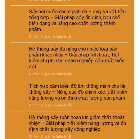
chọn
chất
Tối
trong
pháp
giải
lượng
ưu
hệ
ổn
Sấy hơi nước cho ngành da – giày và vật liệu
pháp
và
đường
thống
định
kinh
hiệu
tổng hợp – Giải pháp sấy ổn định, hạn chế
ống
sấy
dinh
tế
suất
biến dạng và nâng cao chất lượng thành
dẫn
hơi
dưỡng
cho
tái
phẩm
hơi
nước
và
nhà
chế
nước
–
ở
Chức năng bình luận bị tắt
nâng
máy
để
Giải
Sấy
cao
tăng
pháp
hơi
chất
Hệ thống sấy đa năng cho nhiều loại sản
hiệu
nâng
nước
lượng
phẩm khác nhau – Giải pháp linh hoạt, tiết
suất
cao
cho
sản
kiệm chi phí cho doanh nghiệp sản xuất hiện
sấy
hiệu
ngành
phẩm
đại
–
suất
da
Giải
và
–
ở
Chức năng bình luận bị tắt
pháp
tự
giày
Hệ
giảm
động
và
thống
Tích hợp cảm biến độ ẩm thông minh cho hệ
thất
hóa
vật
sấy
thống sấy – Nâng cao độ chính xác, tiết kiệm
thoát
nhà
liệu
đa
năng lượng và ổn định chất lượng sản phẩm
nhiệt
máy
tổng
năng
và
hợp
ở
Chức năng bình luận bị tắt
cho
tiết
–
Tích
nhiều
kiệm
Giải
hợp
loại
Hệ thống sấy tuần hoàn kín giảm thất thoát
năng
pháp
cảm
sản
nhiệt – Giải pháp tiết kiệm năng lượng và ổn
lượng
sấy
biến
phẩm
định chất lượng sấy công nghiệp
cho
ổn
độ
khác
nhà
ở
Chức năng bình luận bị tắt
định,
ẩm
nhau