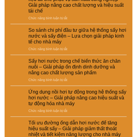
ngưng
Giải pháp nâng cao chất lượng và hiệu suất
hoạt
tái chế
động
của
ở
Chức năng bình luận bị tắt
CÔNG
Ứng
TY
dụng
So sánh chi phí đầu tư giữa hệ thống sấy hơi
TNHH
sấy
nước và sấy điện – Lựa chọn giải pháp kinh
EMART
hơi
tế cho nhà máy
nước
ở
Chức năng bình luận bị tắt
trong
So
xử
sánh
lý
Sấy hơi nước trong chế biến thức ăn chăn
chi
nguyên
nuôi – Giải pháp ổn định dinh dưỡng và
phí
liệu
nâng cao chất lượng sản phẩm
đầu
tái
ở
Chức năng bình luận bị tắt
tư
chế
Sấy
giữa
phục
hơi
hệ
vụ
Ứng dụng nồi hơi tự động trong hệ thống sấy
nước
thống
sản
hơi nước – Giải pháp nâng cao hiệu suất và
trong
sấy
xuất
tự động hóa nhà máy
chế
hơi
công
ở
Chức năng bình luận bị tắt
biến
nước
nghiệp
Ứng
thức
và
–
dụng
ăn
sấy
Giải
Tối ưu đường ống dẫn hơi nước để tăng
nồi
chăn
điện
pháp
hiệu suất sấy – Giải pháp giảm thất thoát
hơi
nuôi
–
nâng
nhiệt và tiết kiệm năng lượng cho nhà máy
tự
–