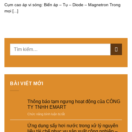
Cụm cao áp vi sóng: Biến áp – Tụ – Diode – Magnetron Trong
mọi [...]
BÀI VIẾT MỚI
Thông báo tạm ngưng hoạt động của CÔNG
TY TNHH EMART
ở
Chức năng bình luận bị tắt
Thông
báo
Ứng dụng sấy hơi nước trong xử lý nguyên
tạm
liệu tái chế phục vụ sản xuất công nghiệp –