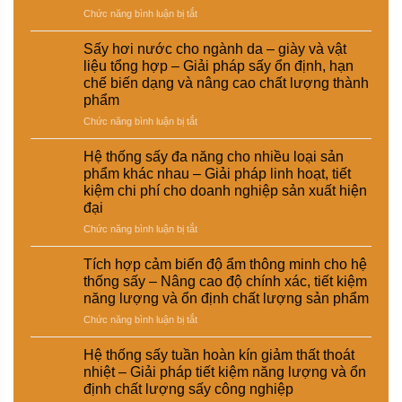
Lựa
cao
ở
Chức năng bình luận bị tắt
động
Giải
chọn
chất
Tối
trong
pháp
giải
lượng
ưu
hệ
ổn
pháp
Sấy hơi nước cho ngành da – giày và vật
và
đường
thống
định
kinh
hiệu
liệu tổng hợp – Giải pháp sấy ổn định, hạn
ống
sấy
dinh
tế
suất
chế biến dạng và nâng cao chất lượng thành
dẫn
hơi
dưỡng
cho
tái
phẩm
hơi
nước
và
nhà
chế
nước
–
ở
Chức năng bình luận bị tắt
nâng
máy
để
Giải
Sấy
cao
tăng
pháp
hơi
chất
Hệ thống sấy đa năng cho nhiều loại sản
hiệu
nâng
nước
lượng
phẩm khác nhau – Giải pháp linh hoạt, tiết
suất
cao
cho
sản
kiệm chi phí cho doanh nghiệp sản xuất hiện
sấy
hiệu
ngành
phẩm
đại
–
suất
da
Giải
và
–
ở
Chức năng bình luận bị tắt
pháp
tự
giày
Hệ
giảm
động
và
thống
Tích hợp cảm biến độ ẩm thông minh cho hệ
thất
hóa
vật
sấy
thống sấy – Nâng cao độ chính xác, tiết kiệm
thoát
nhà
liệu
đa
năng lượng và ổn định chất lượng sản phẩm
nhiệt
máy
tổng
năng
và
hợp
ở
Chức năng bình luận bị tắt
cho
tiết
–
Tích
nhiều
kiệm
Giải
hợp
loại
Hệ thống sấy tuần hoàn kín giảm thất thoát
năng
pháp
cảm
sản
nhiệt – Giải pháp tiết kiệm năng lượng và ổn
lượng
sấy
biến
phẩm
định chất lượng sấy công nghiệp
cho
ổn
độ
khác