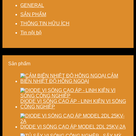
thoát
cho
hoạt,
chế
–
GENERAL
nhiệt
nhà
tiết
biến
Nâng
SẢN PHẨM
–
máy
kiệm
dạng
cao
Giải
chi
và
độ
THÔNG TIN HỮU ÍCH
pháp
phí
nâng
chính
tiết
cho
cao
xác,
Tin nội bộ
kiệm
doanh
chất
tiết
năng
nghiệp
lượng
kiệm
lượng
sản
thành
năng
và
xuất
phẩm
lượng
ổn
hiện
và
Sản phẩm
định
đại
ổn
chất
định
lượng
chất
CẢM
sấy
lượng
BIẾN NHIỆT ĐỘ HỒNG NGOẠI
công
sản
nghiệp
phẩm
DIODE VI SÓNG CAO ÁP - LINH KIỆN VI SÓNG
CÔNG NGHIỆP
DIODE VI SÓNG CAO ÁP MODEL 2DL 25KV-2A