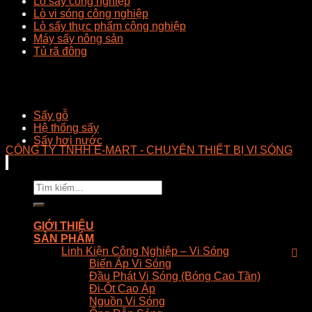
Lò sấy công nghiệp
Lò vi sóng công nghiệp
Lò sấy thực phẩm công nghiệp
Máy sấy nông sản
Tủ rã đông
Sấy gỗ
Hệ thống sấy
Sấy hơi nước
CÔNG TY TNHH E-MART - CHUYÊN THIẾT BỊ VI SÓNG
Tìm
kiếm:
GIỚI THIỆU
SẢN PHẨM
Linh Kiện Công Nghiệp – Vi Sóng
Biến Áp Vi Sóng
Đầu Phát Vi Sóng (Bóng Cao Tần)
Đi-Ốt Cao Áp
Nguồn Vi Sóng