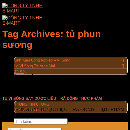
Skip
to
content
Tag Archives:
tủ phun
sương
GIỚI THIỆU
SẢN PHẨM
Linh Kiện Công Nghiệp – Vi Sóng
Lò Vi Sóng Thương Mại
Tủ Sấy
LINH KIỆN
ỨNG DỤNG
DỰ ÁN
Máy Cũ Thanh Lý
TIN TỨC
TỦ VI SÓNG SẤY DƯỢC LIỆU – RÃ ĐÔNG THỰC PHẨM
THÔNG TIN CHUNG
TỦ VI SÓNG SẤY DƯỢC LIỆU – RÃ ĐÔNG THỰC PHẨM
THÔNG TIN HỮU ÍCH
Thông tin liên hệ: [...]
LIÊN HỆ
Tìm
kiếm: