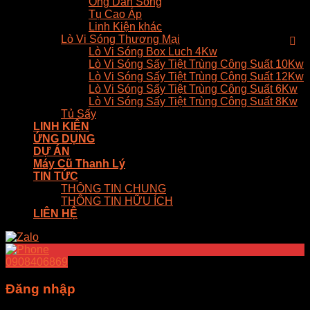
Ống Dẫn Sóng
Tụ Cao Áp
Linh Kiện khác
Lò Vi Sóng Thương Mại
Lò Vi Sóng Box Luch 4Kw
Lò Vi Sóng Sấy Tiệt Trùng Công Suất 10Kw
Lò Vi Sóng Sấy Tiệt Trùng Công Suất 12Kw
Lò Vi Sóng Sấy Tiệt Trùng Công Suất 6Kw
Lò Vi Sóng Sấy Tiệt Trùng Công Suất 8Kw
Tủ Sấy
LINH KIỆN
ỨNG DỤNG
DỰ ÁN
Máy Cũ Thanh Lý
TIN TỨC
THÔNG TIN CHUNG
THÔNG TIN HỮU ÍCH
LIÊN HỆ
0908406869
Đăng nhập