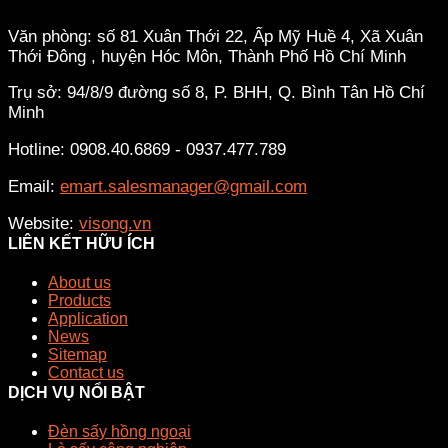
Văn phòng: số 81 Xuân Thới 22, Ấp Mỹ Huề 4, Xã Xuân
Thới Đông , huyện Hóc Môn, Thành Phố Hồ Chí Minh
Trụ sở: 94/8/9 đường số 8, P. BHH, Q. Bình Tân
Hồ Chí
Minh
Hotline: 0908.40.6869 - 0937.477.789
Email:
emart.salesmanager@gmail.com
Website:
visong.vn
LIÊN KẾT HỮU ÍCH
About us
Products
Application
News
Sitemap
Contact us
DỊCH VỤ NỔI BẬT
Đèn sấy hồng ngoại