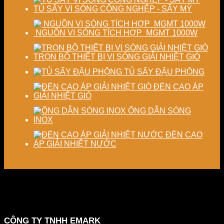
TỦ SẤY VI SÓNG CÔNG NGHỆP - SẤY MỲ
NGUỒN VI SÓNG TÍCH HỢP MGMT 1000W
TRỌN BỘ THIẾT BỊ VI SÓNG GIẢI NHIỆT GIÓ
TỦ SẤY ĐẬU PHỘNG
ĐÈN CAO ÁP
GIẢI NHIỆT GIÓ
ỐNG DẪN SÓNG
INOX
ĐÈN CAO
ÁP GIẢI NHIỆT NƯỚC
CÔNG TY TNHH EMARK