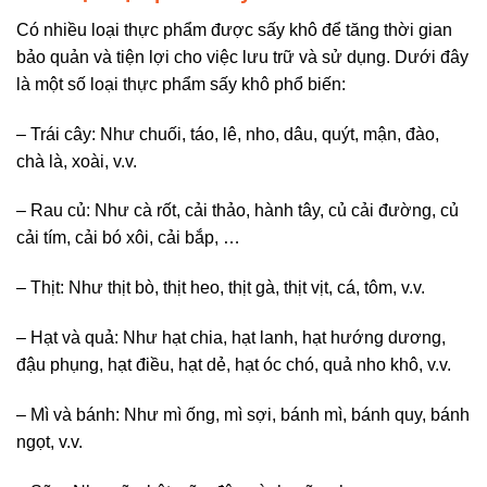
Có nhiều loại thực phẩm được sấy khô để tăng thời gian
bảo quản và tiện lợi cho việc lưu trữ và sử dụng. Dưới đây
là một số loại thực phẩm sấy khô phổ biến:
– Trái cây: Như chuối, táo, lê, nho, dâu, quýt, mận, đào,
chà là, xoài, v.v.
– Rau củ: Như cà rốt, cải thảo, hành tây, củ cải đường, củ
cải tím, cải bó xôi, cải bắp, …
– Thịt: Như thịt bò, thịt heo, thịt gà, thịt vịt, cá, tôm, v.v.
– Hạt và quả: Như hạt chia, hạt lanh, hạt hướng dương,
đậu phụng, hạt điều, hạt dẻ, hạt óc chó, quả nho khô, v.v.
– Mì và bánh: Như mì ống, mì sợi, bánh mì, bánh quy, bánh
ngọt, v.v.