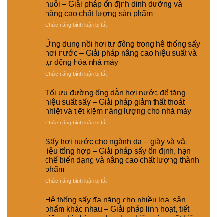
chi
nguyên
nuôi – Giải pháp ổn định dinh dưỡng và
phí
liệu
nâng cao chất lượng sản phẩm
đầu
tái
ở
Chức năng bình luận bị tắt
tư
chế
Sấy
giữa
phục
hơi
hệ
vụ
Ứng dụng nồi hơi tự động trong hệ thống sấy
nước
thống
sản
hơi nước – Giải pháp nâng cao hiệu suất và
trong
sấy
xuất
tự động hóa nhà máy
chế
hơi
công
ở
Chức năng bình luận bị tắt
biến
nước
nghiệp
Ứng
thức
và
–
dụng
ăn
sấy
Giải
Tối ưu đường ống dẫn hơi nước để tăng
nồi
chăn
điện
pháp
hiệu suất sấy – Giải pháp giảm thất thoát
hơi
nuôi
–
nâng
nhiệt và tiết kiệm năng lượng cho nhà máy
tự
–
Lựa
cao
ở
Chức năng bình luận bị tắt
động
Giải
chọn
chất
Tối
trong
pháp
giải
lượng
ưu
hệ
ổn
pháp
Sấy hơi nước cho ngành da – giày và vật
và
đường
thống
định
kinh
hiệu
liệu tổng hợp – Giải pháp sấy ổn định, hạn
ống
sấy
dinh
tế
suất
chế biến dạng và nâng cao chất lượng thành
dẫn
hơi
dưỡng
cho
tái
phẩm
hơi
nước
và
nhà
chế
nước
–
ở
Chức năng bình luận bị tắt
nâng
máy
để
Giải
Sấy
cao
tăng
pháp
hơi
chất
Hệ thống sấy đa năng cho nhiều loại sản
hiệu
nâng
nước
lượng
phẩm khác nhau – Giải pháp linh hoạt, tiết
suất
cao
cho
sản