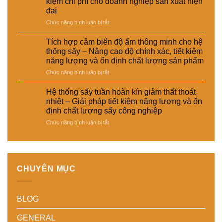
kiệm chi phí cho doanh nghiệp sản xuất hiện
sấy
hiệu
ngành
phẩm
đại
–
suất
da
Giải
và
–
ở
Chức năng bình luận bị tắt
pháp
tự
giày
Hệ
giảm
động
và
thống
Tích hợp cảm biến độ ẩm thông minh cho hệ
thất
hóa
vật
sấy
thống sấy – Nâng cao độ chính xác, tiết kiệm
thoát
nhà
liệu
đa
năng lượng và ổn định chất lượng sản phẩm
nhiệt
máy
tổng
năng
và
hợp
ở
Chức năng bình luận bị tắt
cho
tiết
–
Tích
nhiều
kiệm
Giải
hợp
loại
Hệ thống sấy tuần hoàn kín giảm thất thoát
năng
pháp
cảm
sản
nhiệt – Giải pháp tiết kiệm năng lượng và ổn
lượng
sấy
biến
phẩm
định chất lượng sấy công nghiệp
cho
ổn
độ
khác
nhà
ở
Chức năng bình luận bị tắt
định,
ẩm
nhau
máy
Hệ
hạn
thông
–
thống
chế
minh
Giải
sấy
biến
cho
pháp
tuần
dạng
hệ
linh
hoàn
và
thống
hoạt,
CHUYÊN MỤC
kín
nâng
sấy
tiết
giảm
cao
–
kiệm
thất
chất
Nâng
chi
BLOG
thoát
lượng
cao
phí
nhiệt
thành
độ
cho
–
phẩm
chính
doanh
GENERAL