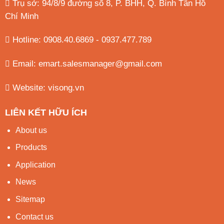
Trụ sở: 94/8/9 đường số 8, P. BHH, Q. Bình Tân
Hồ
Chí Minh
Hotline: 0908.40.6869 - 0937.477.789
Email:
emart.salesmanager@gmail.com
Website:
visong.vn
LIÊN KẾT HỮU ÍCH
About us
Products
Application
News
Sitemap
Contact us