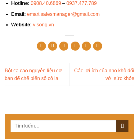
Hotline:
0908.40.6869
–
0937.477.789
Email:
emart.salesmanager@gmail.com
Website:
visong.vn
Bột ca cao nguyên liệu cơ
Các lợi ích của nho khô đối
bản để chế biến sô cô la
với sức khỏe