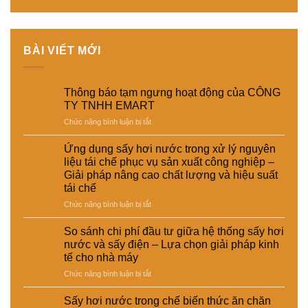
BÀI VIẾT MỚI
Thông báo tạm ngưng hoạt động của CÔNG
TY TNHH EMART
ở
Chức năng bình luận bị tắt
Thông
báo
Ứng dụng sấy hơi nước trong xử lý nguyên
tạm
liệu tái chế phục vụ sản xuất công nghiệp –
ngưng
Giải pháp nâng cao chất lượng và hiệu suất
hoạt
tái chế
động
của
ở
Chức năng bình luận bị tắt
CÔNG
Ứng
TY
dụng
So sánh chi phí đầu tư giữa hệ thống sấy hơi
TNHH
sấy
nước và sấy điện – Lựa chọn giải pháp kinh
EMART
hơi
tế cho nhà máy
nước
ở
Chức năng bình luận bị tắt
trong
So
xử
sánh
lý
Sấy hơi nước trong chế biến thức ăn chăn