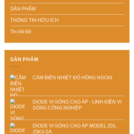
Giải
xác,
nghiệp
pháp
tiết
sản
SẢN PHẨM
tiết
kiệm
xuất
kiệm
năng
hiện
THÔNG TIN HỮU ÍCH
năng
lượng
đại
lượng
và
Tin nội bộ
và
ổn
ổn
định
định
chất
chất
lượng
lượng
sản
sấy
phẩm
SẢN PHẨM
công
nghiệp
CẢM BIẾN NHIỆT ĐỘ HỒNG NGOẠI
DIODE VI SÓNG CAO ÁP - LINH KIỆN VI
SÓNG CÔNG NGHIỆP
DIODE VI SÓNG CAO ÁP MODEL 2DL
25KV-2A