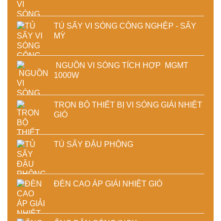
TỦ SẤY VI SÓNG CÔNG NGHỆP - SẤY
MỲ
NGUỒN VI SÓNG TÍCH HỢP MGMT
1000W
TRỌN BỘ THIẾT BỊ VI SÓNG GIẢI NHIỆT
GIÓ
TỦ SẤY ĐẬU PHỘNG
ĐÈN CAO ÁP GIẢI NHIỆT GIÓ