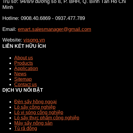
Trụ sở: 94/8/9 đường số 8, P. BHH, Q. Bình Tân
Hồ Chí
Minh
Hotline: 0908.40.6869 - 0937.477.789
Email:
emart.salesmanager@gmail.com
Website:
visong.vn
LIÊN KẾT HỮU ÍCH
About us
Products
Application
News
Sitemap
Contact us
DỊCH VỤ NỔI BẬT
Đèn sấy hồng ngoại
Lò sấy công nghiệp
Lò vi sóng công nghiệp
Lò sấy thực phẩm công nghiệp
Máy sấy nông sản
Tủ rã đông