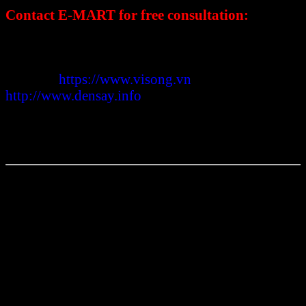
Contact E-MART for free consultation:
☎️ 0898.864.118 – Ms Trang
☎️ 0899.894.118 – Ms Nhung
Website:
https://www.visong.vn
http://www.densay.info
Warehouse Address: No. 81, Xuan Thoi 22, My
Hue 4 Hamlet, Xuan Thoi Dong Commune, Hoc
Mon District, Ho Chi Minh City.
E-Mart Co., Ltd is pleased to introduce our
modern and advanced solution for coffee bean
drying – the Microwave Drying Cabinet. With
advanced microwave technology, this microwave
drying cabinet is specially designed for efficient
and rapid coffee drying. E-Mart’s Microwave
Cabinet is widely used in the food industry.
The application range of industrial microwave