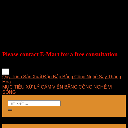
the best applications in the field of drying,
continually researching and developing
technically optimal, cost-effective solutions and
providing the most suitable solutions for
businesses. E-Mart always prioritizes customer
satisfaction and considers the success of customers
as the success of the company.
Please contact E-Mart for a free consultation
#GiaiPhapSay
Quy Trình Sản Xuất Đậu Bắp Bằng Công Nghệ Sấy Thăng
Hoa
MỤC TIÊU XỬ LÝ CÁM VIÊN BẰNG CÔNG NGHỆ VI
SÓNG