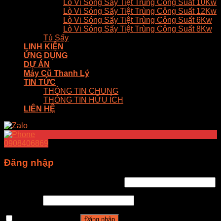
Lò Vi Sóng Sấy Tiệt Trùng Công Suất 10Kw
Lò Vi Sóng Sấy Tiệt Trùng Công Suất 12Kw
Lò Vi Sóng Sấy Tiệt Trùng Công Suất 6Kw
Lò Vi Sóng Sấy Tiệt Trùng Công Suất 8Kw
Tủ Sấy
LINH KIỆN
ỨNG DỤNG
DỰ ÁN
Máy Cũ Thanh Lý
TIN TỨC
THÔNG TIN CHUNG
THÔNG TIN HỮU ÍCH
LIÊN HỆ
0908406869
Đăng nhập
Tên tài khoản hoặc địa chỉ email
*
Mật khẩu
*
Ghi nhớ mật khẩu
Đăng nhập