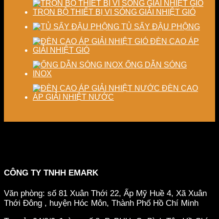
TRỌN BỘ THIẾT BỊ VI SÓNG GIẢI NHIỆT GIÓ
TỦ SẤY ĐẬU PHỘNG
ĐÈN CAO ÁP
GIẢI NHIỆT GIÓ
ỐNG DẪN SÓNG
INOX
ĐÈN CAO
ÁP GIẢI NHIỆT NƯỚC
CÔNG TY TNHH EMARK
Văn phòng: số 81 Xuân Thới 22, Ấp Mỹ Huề 4, Xã Xuân
Thới Đông , huyện Hóc Môn, Thành Phố Hồ Chí Minh