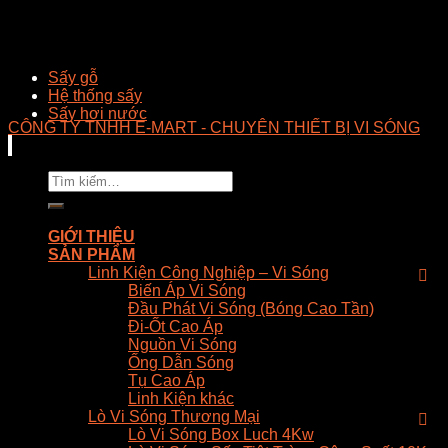
Sấy gỗ
Hệ thống sấy
Sấy hơi nước
CÔNG TY TNHH E-MART - CHUYÊN THIẾT BỊ VI SÓNG
Tìm
kiếm:
GIỚI THIỆU
SẢN PHẨM
Linh Kiện Công Nghiệp – Vi Sóng
Biến Áp Vi Sóng
Đầu Phát Vi Sóng (Bóng Cao Tần)
Đi-Ốt Cao Áp
Nguồn Vi Sóng
Ống Dẫn Sóng
Tụ Cao Áp
Linh Kiện khác
Lò Vi Sóng Thương Mại
Lò Vi Sóng Box Luch 4Kw