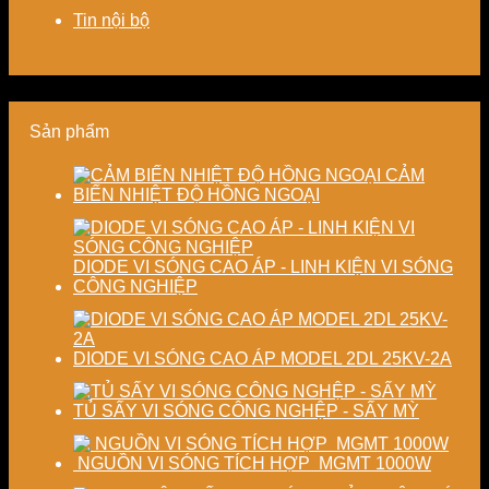
tiết
cho
cao
xác,
Tin nội bộ
kiệm
doanh
chất
tiết
năng
nghiệp
lượng
kiệm
lượng
sản
thành
năng
và
xuất
phẩm
lượng
ổn
hiện
và
Sản phẩm
định
đại
ổn
chất
định
lượng
chất
CẢM
sấy
lượng
BIẾN NHIỆT ĐỘ HỒNG NGOẠI
công
sản
nghiệp
phẩm
DIODE VI SÓNG CAO ÁP - LINH KIỆN VI SÓNG
CÔNG NGHIỆP
DIODE VI SÓNG CAO ÁP MODEL 2DL 25KV-2A
TỦ SẤY VI SÓNG CÔNG NGHỆP - SẤY MỲ
NGUỒN VI SÓNG TÍCH HỢP MGMT 1000W