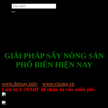
Tìm
kiếm:
Rate this post
GIẢI PHÁP SẤY NÔNG SẢN
PHỔ BIẾN HIỆN NAY
Để biết thêm thông tin chi tiết về các sản phẩm của
E-MART, mời các bạn truy cập vào địa chỉ sau:
www.densay.info
www.visong.vn
Liên hệ E-MART để nhận tư vấn miễn phí:
Ms Trang: 089.989.4118
Ms Nhung: 089.989.4118