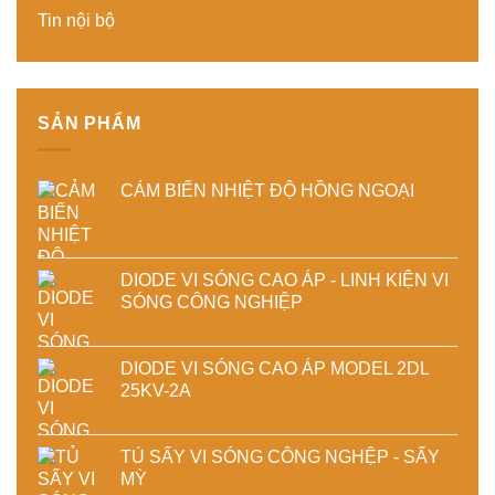
lượng
và
Tin nội bộ
và
ổn
ổn
định
định
chất
chất
lượng
lượng
sản
sấy
phẩm
SẢN PHẨM
công
nghiệp
CẢM BIẾN NHIỆT ĐỘ HỒNG NGOẠI
DIODE VI SÓNG CAO ÁP - LINH KIỆN VI
SÓNG CÔNG NGHIỆP
DIODE VI SÓNG CAO ÁP MODEL 2DL
25KV-2A
TỦ SẤY VI SÓNG CÔNG NGHỆP - SẤY
MỲ