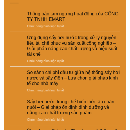
Thông báo tạm ngưng hoạt động của CÔNG
TY TNHH EMART
ở
Chức năng bình luận bị tắt
Thông
báo
Ứng dụng sấy hơi nước trong xử lý nguyên
tạm
liệu tái chế phục vụ sản xuất công nghiệp –
ngưng
Giải pháp nâng cao chất lượng và hiệu suất
hoạt
tái chế
động
của
ở
Chức năng bình luận bị tắt
CÔNG
Ứng
TY
dụng
So sánh chi phí đầu tư giữa hệ thống sấy hơi
TNHH
sấy
nước và sấy điện – Lựa chọn giải pháp kinh
EMART
hơi
tế cho nhà máy
nước
ở
Chức năng bình luận bị tắt
trong
So
xử
sánh
lý
Sấy hơi nước trong chế biến thức ăn chăn
chi
nguyên
nuôi – Giải pháp ổn định dinh dưỡng và
phí
liệu
nâng cao chất lượng sản phẩm
đầu
tái
ở
Chức năng bình luận bị tắt
tư
chế
Sấy
giữa
phục
hơi
hệ
vụ