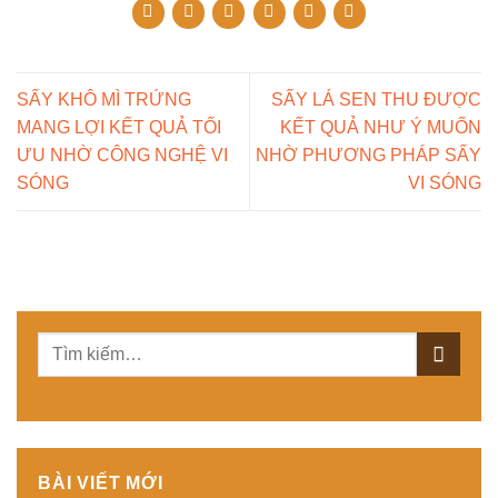
SẤY KHÔ MÌ TRỨNG
SẤY LÁ SEN THU ĐƯỢC
MANG LỢI KẾT QUẢ TỐI
KẾT QUẢ NHƯ Ý MUỐN
ƯU NHỜ CÔNG NGHỆ VI
NHỜ PHƯƠNG PHÁP SẤY
SÓNG
VI SÓNG
BÀI VIẾT MỚI