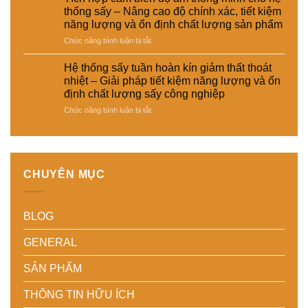
thất
hóa
vật
sấy
thống sấy – Nâng cao độ chính xác, tiết kiệm
thoát
nhà
liệu
đa
năng lượng và ổn định chất lượng sản phẩm
nhiệt
máy
tổng
năng
và
hợp
ở
Chức năng bình luận bị tắt
cho
tiết
–
Tích
nhiều
kiệm
Giải
hợp
loại
Hệ thống sấy tuần hoàn kín giảm thất thoát
năng
pháp
cảm
sản
nhiệt – Giải pháp tiết kiệm năng lượng và ổn
lượng
sấy
biến
phẩm
định chất lượng sấy công nghiệp
cho
ổn
độ
khác
nhà
ở
Chức năng bình luận bị tắt
định,
ẩm
nhau
máy
Hệ
hạn
thông
–
thống
chế
minh
Giải
sấy
biến
cho
pháp
tuần
dạng
hệ
linh
hoàn
và
thống
hoạt,
CHUYÊN MỤC
kín
nâng
sấy
tiết
giảm
cao
–
kiệm
thất
chất
Nâng
chi
BLOG
thoát
lượng
cao
phí
nhiệt
thành
độ
cho
–
phẩm
chính
doanh
GENERAL
Giải
xác,
nghiệp
pháp
tiết
sản
SẢN PHẨM
tiết
kiệm
xuất
kiệm
năng
hiện
THÔNG TIN HỮU ÍCH
năng
lượng
đại