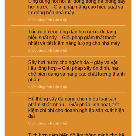
Ứng dụng nồi hơi tự động trong hệ thống sấy
nước
thống
sản
hơi nước – Giải pháp nâng cao hiệu suất và
trong
sấy
xuất
tự động hóa nhà máy
chế
hơi
công
ở
Chức năng bình luận bị tắt
biến
nước
nghiệp
Ứng
thức
và
–
dụng
ăn
sấy
Giải
Tối ưu đường ống dẫn hơi nước để tăng
nồi
chăn
điện
pháp
hiệu suất sấy – Giải pháp giảm thất thoát
hơi
nuôi
–
nâng
nhiệt và tiết kiệm năng lượng cho nhà máy
tự
–
Lựa
cao
ở
Chức năng bình luận bị tắt
động
Giải
chọn
chất
Tối
trong
pháp
giải
lượng
ưu
hệ
ổn
pháp
Sấy hơi nước cho ngành da – giày và vật
và
đường
thống
định
kinh
hiệu
liệu tổng hợp – Giải pháp sấy ổn định, hạn
ống
sấy
dinh
tế
suất
chế biến dạng và nâng cao chất lượng thành
dẫn
hơi
dưỡng
cho
tái
phẩm
hơi
nước
và
nhà
chế
nước
–
ở
Chức năng bình luận bị tắt
nâng
máy
để
Giải
Sấy
cao
tăng
pháp
hơi
chất
Hệ thống sấy đa năng cho nhiều loại sản
hiệu
nâng
nước
lượng
phẩm khác nhau – Giải pháp linh hoạt, tiết
suất
cao
cho
sản
kiệm chi phí cho doanh nghiệp sản xuất hiện
sấy
hiệu
ngành
phẩm
đại
–
suất
da
Giải
và
–
ở
Chức năng bình luận bị tắt
pháp
tự
giày
Hệ
giảm
động
và
thống
Tích hợp cảm biến độ ẩm thông minh cho hệ