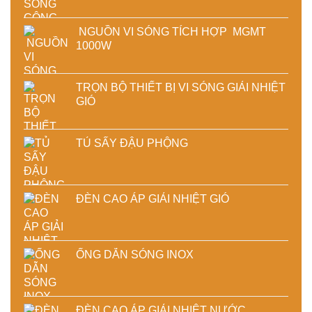
NGUỒN VI SÓNG TÍCH HỢP MGMT
1000W
TRỌN BỘ THIẾT BỊ VI SÓNG GIẢI NHIỆT
GIÓ
TỦ SẤY ĐẬU PHỘNG
ĐÈN CAO ÁP GIẢI NHIỆT GIÓ
ỐNG DẪN SÓNG INOX
ĐÈN CAO ÁP GIẢI NHIỆT NƯỚC