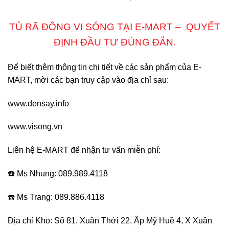
TỦ RÃ ĐÔNG VI SÓNG TẠI E-MART – QUYẾT
ĐỊNH ĐẦU TƯ ĐÚNG ĐẮN.
Để biết thêm thông tin chi tiết về các sản phẩm của E-
MART, mời các bạn truy cập vào địa chỉ sau:
www.densay.info
www.visong.vn
Liên hệ E-MART để nhận tư vấn miễn phí:
☎️ Ms Nhung: 089.989.4118
☎️ Ms Trang: 089.886.4118
Địa chỉ Kho: Số 81, Xuân Thới 22, Ấp Mỹ Huề 4, X Xuân