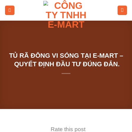
Skip
to
content
TỦ RÃ ĐÔNG VI SÓNG TẠI E-MART –
QUYẾT ĐỊNH ĐẦU TƯ ĐÚNG ĐẮN.
Rate this post