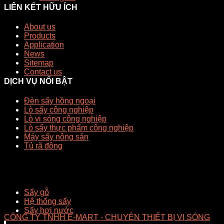
LIÊN KẾT HỮU ÍCH
About us
Products
Application
News
Sitemap
Contact us
DỊCH VỤ NỔI BẬT
Đèn sấy hồng ngoại
Lò sấy công nghiệp
Lò vi sóng công nghiệp
Lò sấy thực phẩm công nghiệp
Máy sấy nông sản
Tủ rã đông
Sấy gỗ
Hệ thống sấy
Sấy hơi nước
CÔNG TY TNHH E-MART - CHUYÊN THIẾT BỊ VI SÓNG