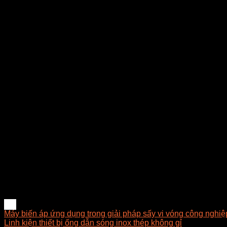
– Thiết bị chống-thiết bị nổ và an toàn độ tin cậy.
Thông số sản phẩm:
Model: :CH85.255110
Vôn:điện áp xoay chiều 2500V
Dung tích:1.0uf
thiết bị đầu cuối:6
Tính thường xuyên:50/60HZ
Công ty TNHH E-MART chuyên tư vấn giải pháp sấy, thiết kế – th
đèn sấy hồng ngoại dùng trong công nghiệp tại Việt Nam. E
phát triển những giải pháp tối ưu về mặt kỹ thuật, hợp lý về 
E-MART luôn hướng về khách hàng với phương châm luôn đặt 
.#tu_cao_ap, #tụ_điện, #visong, #linhkienthietbivisong
Máy biến áp ứng dụng trong giải pháp sấy vi vóng công nghiệ
Linh kiện thiết bị ống dẫn sóng inox thép không gỉ