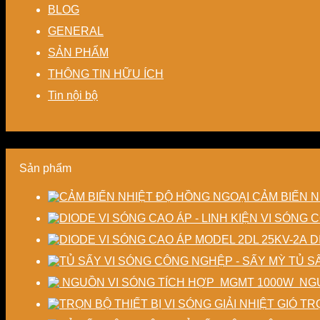
BLOG
GENERAL
SẢN PHẨM
THÔNG TIN HỮU ÍCH
Tin nội bộ
Sản phẩm
CẢM BIẾN N
D
TỦ S
NGU
TRỌ