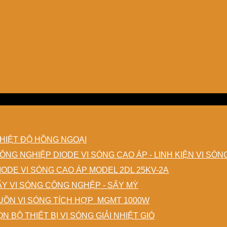
HIỆT ĐỘ HỒNG NGOẠI
DIODE VI SÓNG CAO ÁP - LINH KIỆN VI SÓ
IODE VI SÓNG CAO ÁP MODEL 2DL 25KV-2A
ẤY VI SÓNG CÔNG NGHỆP - SẤY MỲ
ỒN VI SÓNG TÍCH HỢP MGMT 1000W
N BỘ THIẾT BỊ VI SÓNG GIẢI NHIỆT GIÓ