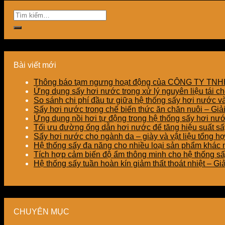
Bài viết mới
Thông báo tạm ngưng hoạt động của CÔNG TY T
Ứng dụng sấy hơi nước trong xử lý nguyên liệu tái ch
So sánh chi phí đầu tư giữa hệ thống sấy hơi nước v
Sấy hơi nước trong chế biến thức ăn chăn nuôi – Gi
Ứng dụng nồi hơi tự động trong hệ thống sấy hơi nư
Tối ưu đường ống dẫn hơi nước để tăng hiệu suất sấy
Sấy hơi nước cho ngành da – giày và vật liệu tổng h
Hệ thống sấy đa năng cho nhiều loại sản phẩm khác nh
Tích hợp cảm biến độ ẩm thông minh cho hệ thống sấ
Hệ thống sấy tuần hoàn kín giảm thất thoát nhiệt – G
CHUYÊN MỤC