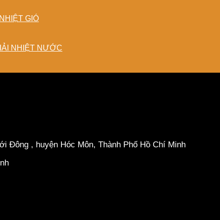
NHIỆT GIÓ
IẢI NHIỆT NƯỚC
hới Đông , huyện Hóc Môn, Thành Phố Hồ Chí Minh
inh