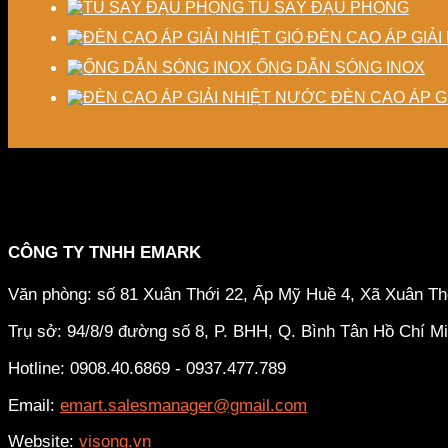
TỦ SẤY ĐẬU PHỘNG
ĐÈN CAO ÁP GIẢI 
ỐNG DẪN SÓNG INOX
ĐÈN CAO ÁP G
CÔNG TY TNHH EMARK
Văn phòng: số 81 Xuân Thới 22, Ấp Mỹ Huề 4, Xã Xuân T
Trụ sở: 94/8/9 đường số 8, P. BHH, Q. Bình Tân
Hồ Chí M
Hotline: 0908.40.6869 - 0937.477.789
Email:
emart.salesmanager@gmail.com
Website:
visong.vn