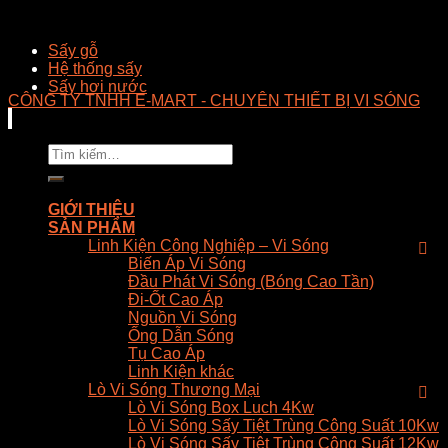
Sấy gỗ
Hệ thống sấy
Sấy hơi nước
CÔNG TY TNHH E-MART - CHUYÊN THIẾT BỊ VI SÓNG
Tìm
kiếm:
GIỚI THIỆU
SẢN PHẨM
Linh Kiện Công Nghiệp – Vi Sóng
Biến Áp Vi Sóng
Đầu Phát Vi Sóng (Bóng Cao Tần)
Đi-Ốt Cao Áp
Nguồn Vi Sóng
Ống Dẫn Sóng
Tụ Cao Áp
Linh Kiện khác
Lò Vi Sóng Thương Mại
Lò Vi Sóng Box Luch 4Kw
Lò Vi Sóng Sấy Tiệt Trùng Công Suất 10Kw
Lò Vi Sóng Sấy Tiệt Trùng Công Suất 12Kw