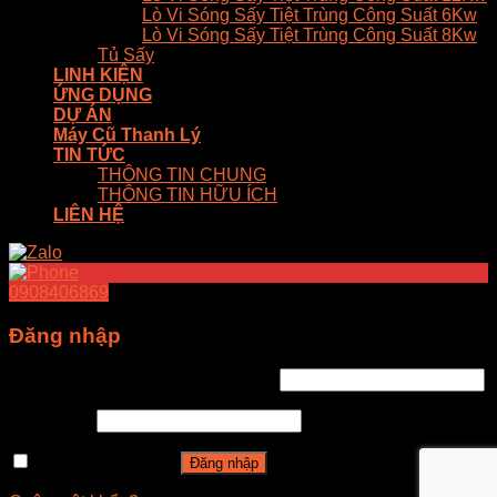
Lò Vi Sóng Sấy Tiệt Trùng Công Suất 6Kw
Lò Vi Sóng Sấy Tiệt Trùng Công Suất 8Kw
Tủ Sấy
LINH KIỆN
ỨNG DỤNG
DỰ ÁN
Máy Cũ Thanh Lý
TIN TỨC
THÔNG TIN CHUNG
THÔNG TIN HỮU ÍCH
LIÊN HỆ
0908406869
Đăng nhập
Tên tài khoản hoặc địa chỉ email
*
Mật khẩu
*
Ghi nhớ mật khẩu
Đăng nhập