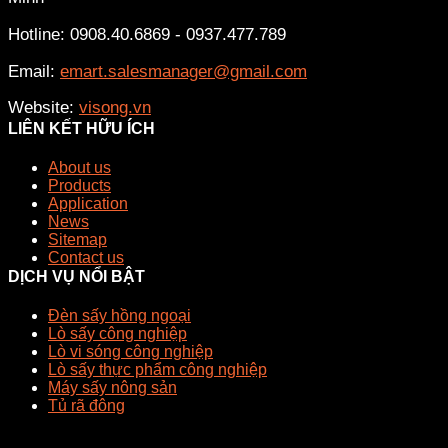
Hotline: 0908.40.6869 - 0937.477.789
Email:
emart.salesmanager@gmail.com
Website:
visong.vn
LIÊN KẾT HỮU ÍCH
About us
Products
Application
News
Sitemap
Contact us
DỊCH VỤ NỔI BẬT
Đèn sấy hồng ngoại
Lò sấy công nghiệp
Lò vi sóng công nghiệp
Lò sấy thực phẩm công nghiệp
Máy sấy nông sản
Tủ rã đông