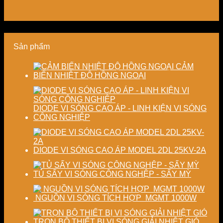
kiệm
doanh
chất
tiết
năng
nghiệp
lượng
kiệm
lượng
sản
thành
năng
và
xuất
phẩm
lượng
ổn
hiện
và
Sản phẩm
định
đại
ổn
chất
định
lượng
chất
CẢM
sấy
lượng
BIẾN NHIỆT ĐỘ HỒNG NGOẠI
công
sản
nghiệp
phẩm
DIODE VI SÓNG CAO ÁP - LINH KIỆN VI SÓNG
CÔNG NGHIỆP
DIODE VI SÓNG CAO ÁP MODEL 2DL 25KV-2A
TỦ SẤY VI SÓNG CÔNG NGHỆP - SẤY MỲ
NGUỒN VI SÓNG TÍCH HỢP MGMT 1000W
TRỌN BỘ THIẾT BỊ VI SÓNG GIẢI NHIỆT GIÓ