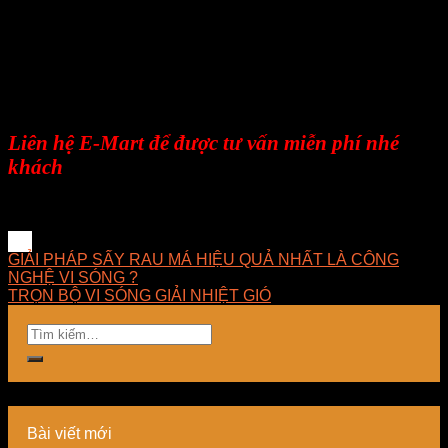
doanh nghiệp
E-MART luôn hướng về khách hàng với phương
châm luôn đặt sự hài lòng của khách hàng lên
hàng đầu, xem sự thành công của khách hàng
chính là sự thành công của công ty.
Liên hệ E-Mart để được tư vấn miễn phí nhé
khách
GIẢI PHÁP SẤY RAU MÁ HIỆU QUẢ NHẤT LÀ CÔNG
NGHỆ VI SÓNG ?
TRỌN BỘ VI SÓNG GIẢI NHIỆT GIÓ
Bài viết mới