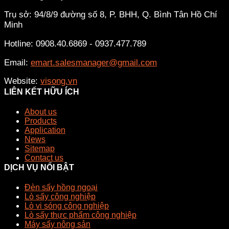
Trụ sở: 94/8/9 đường số 8, P. BHH, Q. Bình Tân
Hồ Chí
Minh
Hotline: 0908.40.6869 - 0937.477.789
Email:
emart.salesmanager@gmail.com
Website:
visong.vn
LIÊN KẾT HỮU ÍCH
About us
Products
Application
News
Sitemap
Contact us
DỊCH VỤ NỔI BẬT
Đèn sấy hồng ngoại
Lò sấy công nghiệp
Lò vi sóng công nghiệp
Lò sấy thực phẩm công nghiệp
Máy sấy nông sản