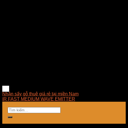
vào chuyên gia nghành để gặp cảnh có việc kg có người, có
người nhưng đổi tính sáng nắng, chiều mưa, hàng hoá phải
theo tui.
Với các vấn đề như trên, Emart với thực tiễn và kết hợp với
các đối tác Ý, Đức, Pháp, China để đề xuất giải pháp đặc thù
trên từng loại gỗ phù hợp với từng dự án nhưng luôn luôn
cập nhật trên thay đổi công nghệ, giải pháp thực tế để đem
đến trải nghiệm mới theo tinh thần mới.
Rất hy vọng nhận được sự quan tâm từ quý khách hàng, đối
tác.
www.visong.vn
Nhận sấy gỗ thuê giá rẻ tại miền Nam
IR FAST MEDIUM WAVE EMITTER