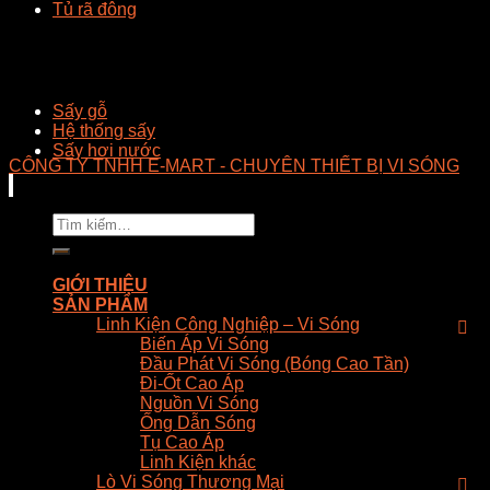
Tủ rã đông
Sấy gỗ
Hệ thống sấy
Sấy hơi nước
CÔNG TY TNHH E-MART - CHUYÊN THIẾT BỊ VI SÓNG
Tìm
kiếm:
GIỚI THIỆU
SẢN PHẨM
Linh Kiện Công Nghiệp – Vi Sóng
Biến Áp Vi Sóng
Đầu Phát Vi Sóng (Bóng Cao Tần)
Đi-Ốt Cao Áp
Nguồn Vi Sóng
Ống Dẫn Sóng
Tụ Cao Áp
Linh Kiện khác
Lò Vi Sóng Thương Mại