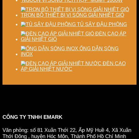
NGUỒN VI SÓNG TÍCH HỢP MGMT 1000W
TRỌN BỘ THIẾT BỊ VI SÓNG GIẢI NHIỆT GIÓ
TỦ SẤY ĐẬU PHỘNG
ĐÈN CAO ÁP
GIẢI NHIỆT GIÓ
ỐNG DẪN SÓNG
INOX
ĐÈN CAO
ÁP GIẢI NHIỆT NƯỚC
CÔNG TY TNHH EMARK
Văn phòng: số 81 Xuân Thới 22, Ấp Mỹ Huề 4, Xã Xuân
Thới Đông , huyện Hóc Môn, Thành Phố Hồ Chí Minh