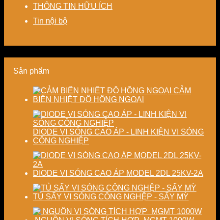
Giải
chi
và
độ
THÔNG TIN HỮU ÍCH
pháp
phí
nâng
chính
tiết
cho
cao
xác,
Tin nội bộ
kiệm
doanh
chất
tiết
năng
nghiệp
lượng
kiệm
lượng
sản
thành
năng
và
xuất
phẩm
lượng
ổn
hiện
và
Sản phẩm
định
đại
ổn
chất
định
lượng
chất
CẢM
sấy
lượng
BIẾN NHIỆT ĐỘ HỒNG NGOẠI
công
sản
nghiệp
phẩm
DIODE VI SÓNG CAO ÁP - LINH KIỆN VI SÓNG
CÔNG NGHIỆP
DIODE VI SÓNG CAO ÁP MODEL 2DL 25KV-2A
TỦ SẤY VI SÓNG CÔNG NGHỆP - SẤY MỲ