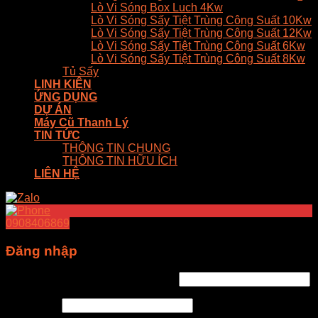
Lò Vi Sóng Box Luch 4Kw
Lò Vi Sóng Sấy Tiệt Trùng Công Suất 10Kw
Lò Vi Sóng Sấy Tiệt Trùng Công Suất 12Kw
Lò Vi Sóng Sấy Tiệt Trùng Công Suất 6Kw
Lò Vi Sóng Sấy Tiệt Trùng Công Suất 8Kw
Tủ Sấy
LINH KIỆN
ỨNG DỤNG
DỰ ÁN
Máy Cũ Thanh Lý
TIN TỨC
THÔNG TIN CHUNG
THÔNG TIN HỮU ÍCH
LIÊN HỆ
0908406869
Đăng nhập
Tên tài khoản hoặc địa chỉ email
*
Mật khẩu
*