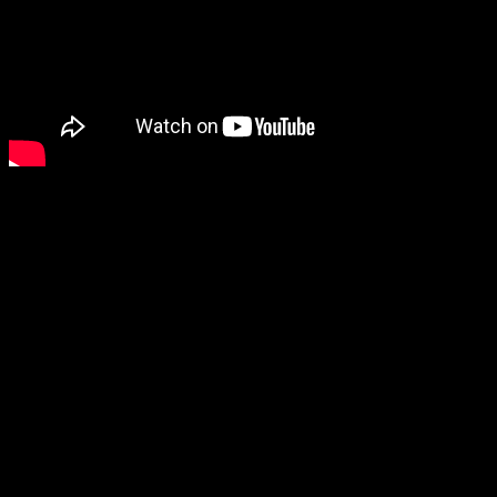
Giải pháp sấy gỗ nhanh, chất lượng. Đặc biệt giải pháp đặc
thù với các loại gỗ dày, tấm dày, hoặc Verner mỏng, công
suất và số lượng đáp ứng rất lớn.
Sấy ván
Sấy Verner
Sấy gỗ tròn
Sấy 2m3; 5m3;10m3;15m3; 30m3 …
Sấy gỗ chân không
Sấy gỗ biến nhiệt
Sấy gỗ hơi nước
Sấy gỗ chân không vi sóng
Sấy gỗ vi sóng
Sấy gỗ nhiệt chân không
Chi phí vận hành thấp và hệ thống tự động, không phụ thuộc