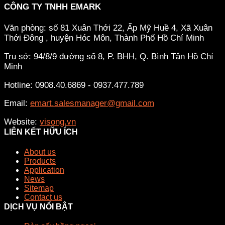
CÔNG TY TNHH EMARK
Văn phòng: số 81 Xuân Thới 22, Ấp Mỹ Huề 4, Xã Xuân
Thới Đông , huyện Hóc Môn, Thành Phố Hồ Chí Minh
Trụ sở: 94/8/9 đường số 8, P. BHH, Q. Bình Tân
Hồ Chí
Minh
Hotline: 0908.40.6869 - 0937.477.789
Email:
emart.salesmanager@gmail.com
Website:
visong.vn
LIÊN KẾT HỮU ÍCH
About us
Products
Application
News
Sitemap
Contact us
DỊCH VỤ NỔI BẬT