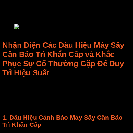
bảo
máy sấy
hoạt động với
hiệu suất tối ưu
. E-
MART cung cấp
dịch vụ bảo trì chuyên nghiệp
và
linh kiện chính hãng
.
bảo trì máy sấy
Nhận Diện Các Dấu Hiệu Máy Sấy
Cần
Bảo Trì
Khẩn Cấp và Khắc
Phục Sự Cố Thường Gặp Để Duy
Trì
Hiệu Suất
Dù
bảo trì
định kỳ,
máy sấy
vẫn có thể phát sinh vấn
đề. Nhận diện sớm dấu hiệu bất thường giúp tránh
hỏng hóc nghiêm trọng,
giảm thiểu thời gian ngừng
máy đột xuất
và duy trì
hiệu suất hoạt động
.
1. Dấu Hiệu Cảnh Báo Máy Sấy Cần
Bảo
Trì
Khẩn Cấp