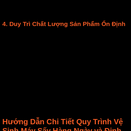
lợi tức đầu tư ban đầu và trì hoãn việc mua
máy
sấy
mới.
4.
Duy Trì Chất Lượng Sản Phẩm Ổn Định
Sản phẩm khô đồng nhất:
Khi
máy sấy
hoạt
động hiệu quả, luồng khí và
nhiệt độ
được phân
phối đều, đảm bảo
sản phẩm
khô đồng nhất,
giữ được màu sắc, hương vị, và cấu trúc mong
muốn, nâng cao giá trị thương phẩm.
Tóm lại,
vệ sinh và bảo trì máy sấy
là một khoản
đầu tư thông minh, giúp bạn đảm bảo
an toàn thực
phẩm
, tối ưu hóa
hiệu suất hoạt động
,
tiết kiệm chi
phí
và
kéo dài tuổi thọ thiết bị
. E-MART luôn
khuyến khích bạn thực hiện nghiêm túc
quy trình vệ
sinh và bảo trì máy sấy
để tận hưởng tối đa lợi ích
từ chiếc
máy sấy
của mình.
Hướng Dẫn Chi Tiết
Quy Trình Vệ
Sinh Máy Sấy
Hàng Ngày và Định