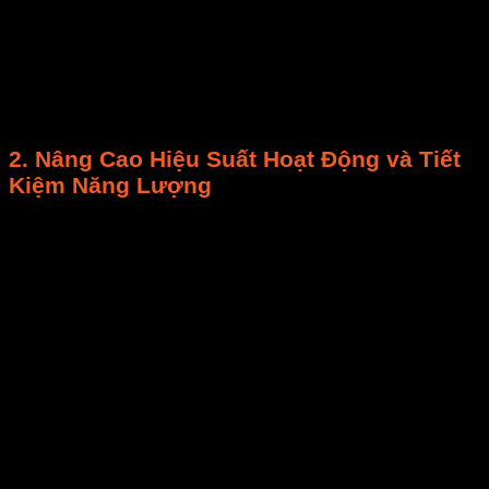
hưởng
chất lượng sản phẩm
và tiềm ẩn nguy
cơ sức khỏe.
Quy trình vệ sinh
loại bỏ triệt để
các tác nhân ô nhiễm, giúp
sản phẩm
của bạn
đạt chuẩn
an toàn vệ sinh thực phẩm
cao nhất
(ví dụ như
HACCP
hay
GMP
).
2.
Nâng Cao Hiệu Suất Hoạt Động và Tiết
Kiệm Năng Lượng
Tối ưu lưu thông khí và truyền nhiệt:
Một
chiếc
máy sấy
bám bụi bẩn hoặc quạt gió tắc
nghẽn sẽ giảm khả năng lưu thông khí, khiến
thời gian sấy
kéo dài và tiêu tốn nhiều
điện
năng
. Ví dụ, quạt bẩn 20% có thể tăng
thời gian
sấy
10-15%, đồng nghĩa với việc
tăng chi phí
điện
. Hệ thống gia nhiệt bị cặn bám cũng kém
hiệu quả.
Giảm tiêu thụ năng lượng:
Việc
làm sạch
và
bảo trì định kỳ
giúp duy trì hiệu suất tối ưu,
giảm
tiêu thụ năng lượng
của thiết bị lên tới
15-20%
. Đây là khoản
tiết kiệm chi phí
đáng kể