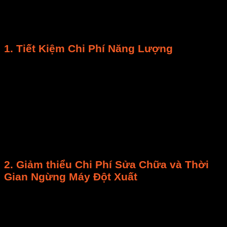
Việc bỏ qua
quy trình vệ sinh và bảo trì máy sấy
có
thể đang “đốt tiền” của bạn. Đây không phải chi phí
phát sinh, mà là khoản đầu tư mang lại lợi nhuận kép.
1.
Tiết Kiệm Chi Phí
Năng Lượng
Hiệu suất hoạt động tối ưu:
Máy sấy
được
vệ
sinh
và
bảo trì
sẽ hoạt động hiệu quả nhất.
Quạt gió
không cản trở, hệ thống gia nhiệt
truyền nhiệt tốt.
Giảm thời gian sấy:
Hiệu suất
cao giúp rút
ngắn
thời gian sấy
mỗi mẻ,
tiết kiệm điện
năng
đáng kể (có thể tới
15-20%
tiêu thụ năng
lượng
).
2. Giảm thiểu
Chi Phí Sửa Chữa
và
Thời
Gian Ngừng Máy Đột Xuất
Phòng ngừa tốt hơn chữa bệnh:
Bảo trì định
kỳ
giúp phát hiện sớm hao mòn nhỏ (ổ bi khô
dầu, dây sờn). Chi phí sửa chữa nhỏ thấp hơn