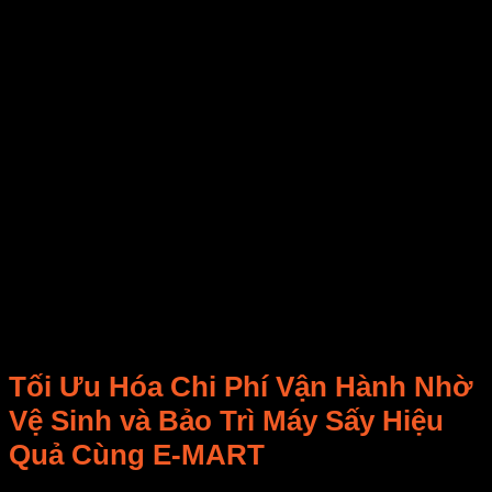
cầu chì, CB/Aptomat.
Sản phẩm sấy lâu khô hoặc không khô đều:
Kiểm tra lưới lọc/ống thoát khí, cửa
buồng sấy
có kín không,
quạt gió
có yếu không.
Máy sấy có mùi lạ (không khét):
Kiểm tra
buồng sấy
và
khay sấy
đã được
vệ sinh
kỹ
chưa.
Máy sấy bị ngắt giữa chừng:
Có thể do quá tải,
nhiệt độ
quá cao. Giảm lượng
sản phẩm
, kiểm
tra nguồn điện.
Chủ động nhận diện và khắc phục vấn đề giúp
tiết
kiệm chi phí sửa chữa
và
giảm thiểu thời gian
ngừng máy đột xuất
.
Bảo trì phòng ngừa
luôn tốt
hơn sửa chữa khẩn cấp!
Tối Ưu Hóa Chi Phí Vận Hành Nhờ
Vệ Sinh và Bảo Trì Máy Sấy
Hiệu
Quả Cùng E-MART