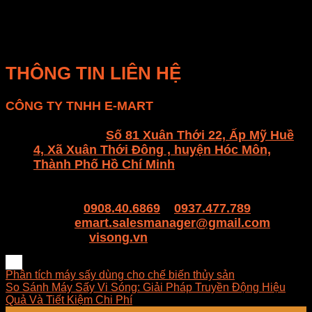
đảm bảo
chất lượng sản phẩm
và
an toàn thực
phẩm
trong mọi mẻ sấy. Hãy để E-MART đồng hành
cùng bạn!
THÔNG TIN LIÊN HỆ
CÔNG TY TNHH E-MART
Văn phòng:
Số 81 Xuân Thới 22, Ấp Mỹ Huề
4, Xã Xuân Thới Đông , huyện Hóc Môn,
Thành Phố Hồ Chí Minh
Trụ sở: 94/8/9 đường số 8, P. BHH, Q. Bình
Tân, Hồ Chí Minh
Hotline:
0908.40.6869
–
0937.477.789
Email:
emart.salesmanager@gmail.com
Website:
visong.vn
Phân tích máy sấy dùng cho chế biến thủy sản
So Sánh Máy Sấy Vi Sóng: Giải Pháp Truyền Động Hiệu
Quả Và Tiết Kiệm Chi Phí