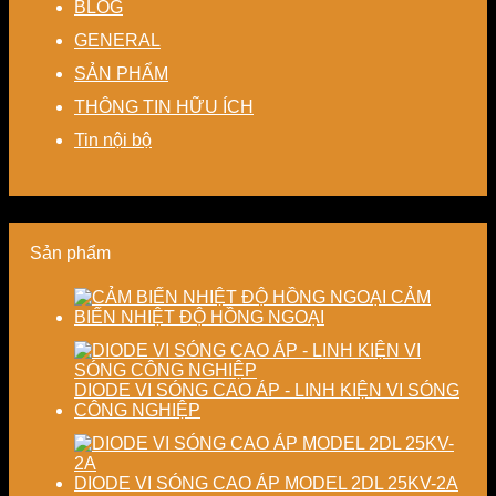
BLOG
thất
lượng
linh
hạn
sấy
thoát
cho
hoạt,
chế
–
GENERAL
nhiệt
nhà
tiết
biến
Nâng
SẢN PHẨM
–
máy
kiệm
dạng
cao
Giải
chi
và
độ
THÔNG TIN HỮU ÍCH
pháp
phí
nâng
chính
tiết
cho
cao
xác,
Tin nội bộ
kiệm
doanh
chất
tiết
năng
nghiệp
lượng
kiệm
lượng
sản
thành
năng
và
xuất
phẩm
lượng
ổn
hiện
và
Sản phẩm
định
đại
ổn
chất
định
lượng
chất
CẢM
sấy
lượng
BIẾN NHIỆT ĐỘ HỒNG NGOẠI
công
sản
nghiệp
phẩm
DIODE VI SÓNG CAO ÁP - LINH KIỆN VI SÓNG
CÔNG NGHIỆP
DIODE VI SÓNG CAO ÁP MODEL 2DL 25KV-2A