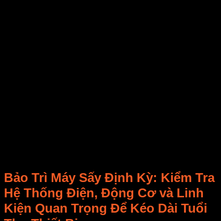
Khử Trùng (Đặc biệt quan trọng cho máy sấy
thực phẩm):
Mục tiêu:
Loại bỏ hoàn toàn
vi khuẩn
và
nấm mốc
còn sót lại.
Cách thực hiện:
Sau khi
làm sạch
, dùng
dung dịch khử trùng
an toàn cho thực
phẩm (VD: Clo loãng) phun hoặc lau bề mặt
bên trong
buồng sấy
và
khay sấy
. Để khô
hoàn toàn. (Luôn tuân thủ hướng dẫn nhà
sản xuất).
Tuân thủ nghiêm ngặt
quy trình vệ sinh máy sấy
này không chỉ giúp
máy sấy
luôn tốt mà còn là yếu tố
then chốt đảm bảo
chất lượng sản phẩm
và
an toàn
thực phẩm
tuyệt đối. E-MART khuyến khích bạn xây
dựng
lịch trình vệ sinh
cụ thể và tuân thủ.
Bảo Trì Máy Sấy
Định Kỳ: Kiểm Tra
Hệ Thống Điện, Động Cơ và Linh
Kiện Quan Trọng Để Kéo Dài
Tuổi