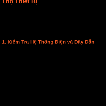
Thọ Thiết Bị
Bảo trì máy sấy
là “khám sức khỏe tổng thể” cho
toàn bộ hệ thống cơ điện, giúp
kéo dài tuổi thọ thiết
bị
và ngăn ngừa hỏng hóc lớn. Luôn
ngắt nguồn
điện hoàn toàn
và treo biển báo “Đang bảo trì” để
đảm bảo
an toàn điện
.
1.
Kiểm Tra Hệ Thống Điện
và Dây Dẫn
Hệ thống điện là “trái tim” của
máy sấy
.
Kiểm tra dây dẫn và mối nối:
Mục tiêu:
Phát hiện dây bị sờn, nứt, mối
nối lỏng/oxy hóa, tránh rò điện/chập mạch.
Cách thực hiện:
Kiểm tra bằng mắt
thường, siết chặt mối nối. Thay thế dây
hỏng bằng
linh kiện thay thế
chính hãng
ngay lập tức.
Kiểm tra CB/Aptomat và cầu chì:
Đảm bảo các
thiết bị bảo vệ quá tải hoạt động tốt.
Kiểm tra bộ phận điều khiển:
Đảm bảo bảng