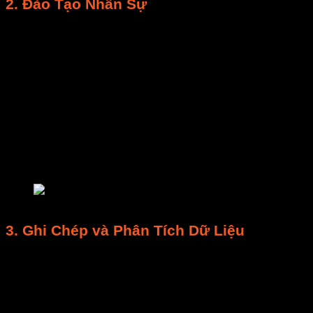
2. Đào Tạo Nhân Sự
Mục tiêu:
Đảm bảo nhân sự có kiến thức và kỹ
năng thực hiện đúng
quy trình vệ sinh và bảo
trì máy sấy
.
Nội dung đào tạo:
Nguyên lý hoạt động
máy
sấy
,
hướng dẫn sử dụng
và
bảo trì
, các bước
vệ sinh
, nhận diện lỗi, quy tắc
an toàn điện
, sử
dụng đúng
dung dịch tẩy rửa
và
dụng cụ
chuyên dụng
.
Cách thực hiện:
Tổ chức đào tạo định kỳ. E-
MART có thể hỗ trợ.
bảo trì máy sấy
3. Ghi Chép và Phân Tích Dữ Liệu
Mục tiêu:
Theo dõi lịch sử
bảo trì
, phân tích xu
hướng hư hỏng, đưa ra quyết định tối ưu.
Nội dung ghi chép:
Ngày thực hiện, hạng mục,
tình trạng, vấn đề phát hiện,
thời gian
, người