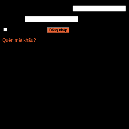
Tên tài khoản hoặc địa chỉ email
*
Mật khẩu
*
Ghi nhớ mật khẩu
Đăng nhập
Quên mật khẩu?