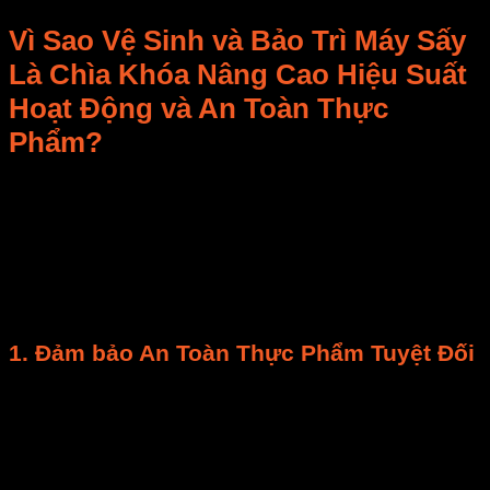
Vì Sao
Vệ Sinh và Bảo Trì Máy Sấy
Là Chìa Khóa Nâng Cao
Hiệu Suất
Hoạt Động
và
An Toàn Thực
Phẩm
?
Bạn có bao giờ tự hỏi tại sao một số
máy sấy
hoạt
động bền bỉ cả chục năm, trong khi số khác lại “đổ
bệnh” sớm? Bí mật nằm ở
quy trình vệ sinh và bảo
trì máy sấy
! Đây là chiến lược đầu tư thông minh,
mang lại vô vàn lợi ích về kỹ thuật, kinh tế và đặc biệt
là
an toàn
.
1.
Đảm bảo An Toàn Thực Phẩm Tuyệt Đối
Ngăn ngừa nấm mốc và vi khuẩn:
Sau mỗi mẻ
sấy,
buồng sấy
dễ tích tụ vụn thực phẩm,
đường, tinh bột – môi trường lý tưởng cho
nấm
mốc và vi khuẩn
. Nếu không
vệ sinh
kỹ, chúng
có thể lây nhiễm chéo sang
sản phẩm
mới, ảnh