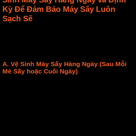
Kỳ Để Đảm Bảo
Máy Sấy Luôn
Sạch Sẽ
Để
máy sấy
hoạt động tốt và
sản phẩm
đạt chuẩn
an
toàn thực phẩm
,
vệ sinh máy sấy
là không thể
thiếu. Luôn
ngắt nguồn điện hoàn toàn
và để máy
nguội trước khi thực hiện.
A.
Vệ Sinh Máy Sấy
Hàng Ngày (Sau Mỗi
Mẻ Sấy hoặc Cuối Ngày)
Công việc nhanh gọn nhưng cực kỳ quan trọng để
ngăn ngừa cặn bẩn và
nấm mốc
.
Làm Sạch Khay Sấy và Lòng Buồng Sấy:
Mục tiêu:
Loại bỏ vụn
sản phẩm
, cặn bám
từ
trái cây sấy
hay dầu mỡ từ
thịt sấy
.
Cách thực hiện:
Tháo
khay sấy
, dùng chổi
mềm/dụng cụ cạo nhựa loại bỏ mảng bám
lớn. Dùng khăn ẩm sạch (có thể pha
dung