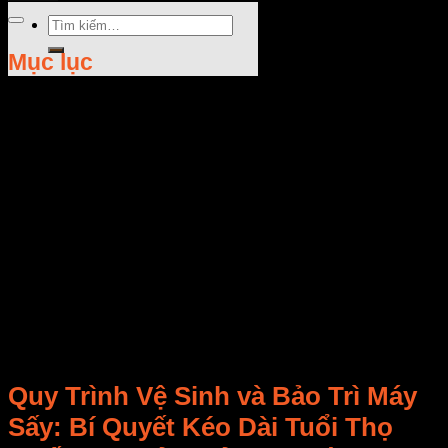
Tìm
kiếm:
Mục lục
Rate this post
Quy Trình Vệ Sinh và Bảo Trì Máy
Sấy
: Bí Quyết Kéo Dài
Tuổi Thọ