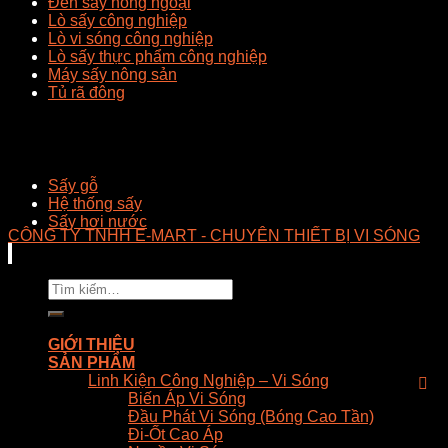
Đèn sấy hồng ngoại
Lò sấy công nghiệp
Lò vi sóng công nghiệp
Lò sấy thực phẩm công nghiệp
Máy sấy nông sản
Tủ rã đông
Sấy gỗ
Hệ thống sấy
Sấy hơi nước
CÔNG TY TNHH E-MART - CHUYÊN THIẾT BỊ VI SÓNG
Tìm
kiếm:
GIỚI THIỆU
SẢN PHẨM
Linh Kiện Công Nghiệp – Vi Sóng
Biến Áp Vi Sóng
Đầu Phát Vi Sóng (Bóng Cao Tần)
Đi-Ốt Cao Áp