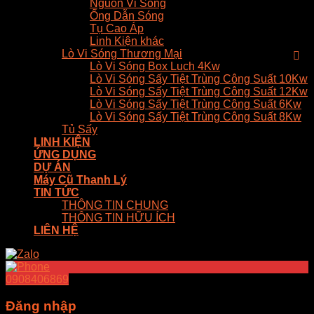
Nguồn Vi Sóng
Ống Dẫn Sóng
Tụ Cao Áp
Linh Kiện khác
Lò Vi Sóng Thương Mại
Lò Vi Sóng Box Luch 4Kw
Lò Vi Sóng Sấy Tiệt Trùng Công Suất 10Kw
Lò Vi Sóng Sấy Tiệt Trùng Công Suất 12Kw
Lò Vi Sóng Sấy Tiệt Trùng Công Suất 6Kw
Lò Vi Sóng Sấy Tiệt Trùng Công Suất 8Kw
Tủ Sấy
LINH KIỆN
ỨNG DỤNG
DỰ ÁN
Máy Cũ Thanh Lý
TIN TỨC
THÔNG TIN CHUNG
THÔNG TIN HỮU ÍCH
LIÊN HỆ
0908406869
Đăng nhập