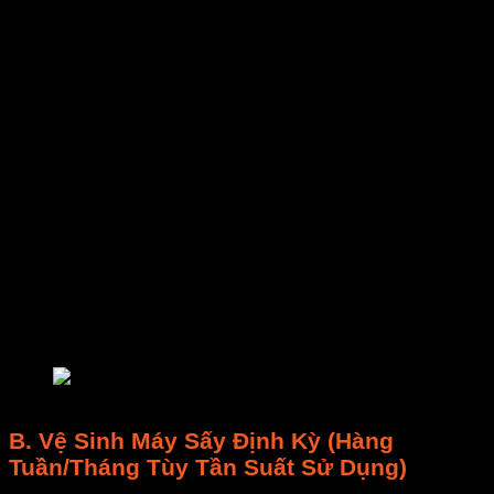
dịch tẩy rửa
an toàn thực phẩm) lau kỹ
khay sấy
và thành
buồng sấy
. Ngâm và cọ
rửa
khay sấy
nếu cần, để khô hoàn toàn.
Luôn đảm bảo không còn dư lượng hóa
chất.
Kiểm Tra và Làm Sạch Lưới Lọc (Nếu có):
Mục tiêu:
Đảm bảo luồng khí lưu thông tốt.
Cách thực hiện:
Tháo lưới lọc, dùng bàn
chải mềm hoặc máy hút bụi loại bỏ bụi và
cặn, rửa sạch và để khô.
Lau Chùi Bên Ngoài Thân Máy:
Mục tiêu:
Giữ
máy sấy
sạch, ngăn bụi xâm
nhập.
Cách thực hiện:
Dùng khăn ẩm lau sạch
bề mặt ngoài, đặc biệt bảng điều khiển.
bảo trì máy sấy
B.
Vệ Sinh Máy Sấy
Định Kỳ (Hàng
Tuần/Tháng Tùy Tần Suất Sử Dụng)