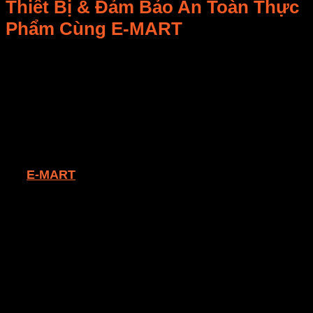
Thiết Bị
& Đảm Bảo
An Toàn Thực
Phẩm
Cùng E-MART
Bạn có đang “nuông chiều”
máy sấy
của mình chưa
đủ? Giống như một chiếc xe hơi cần bảo dưỡng định
kỳ để bền bỉ,
máy sấy
của bạn cũng vậy! Để
máy
sấy
hoạt động trơn tru, kéo dài tuổi thọ, và quan trọng
nhất là đảm bảo
chất lượng sản phẩm
lẫn
an toàn
thực phẩm
, việc tuân thủ một
quy trình vệ sinh và
bảo trì máy sấy
chuẩn chỉnh là điều bắt buộc.
Tại
E-MART
, chúng tôi không chỉ cung cấp những
chiếc
máy sấy
hiện đại, mà còn muốn đồng hành
cùng bạn trong hành trình
vận hành máy sấy
hiệu
quả nhất. Bài viết này sẽ là cẩm nang chi tiết giúp bạn
từ A đến Z, từ những thói quen
làm sạch
hàng ngày
đến lịch trình
bảo trì định kỳ
phức tạp hơn. Chỉ cần
dành một chút
thời gian
và sự quan tâm, bạn có thể
kéo dài tuổi thọ thiết bị
lên đến nhiều năm,
tối ưu
hóa hiệu suất hoạt động
và
tiết kiệm chi phí
đáng
kể.