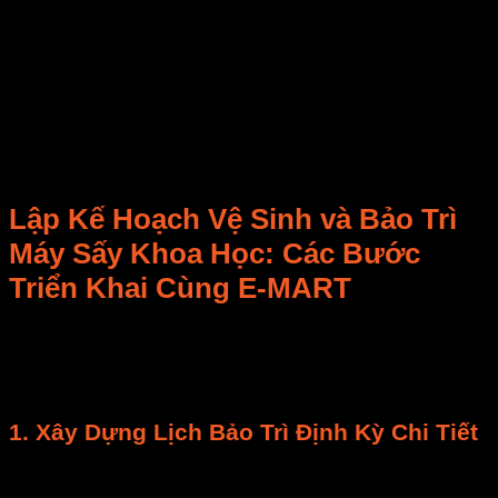
sấy không đều, cháy xém, giảm thiểu
phế phẩm
.
Nâng cao uy tín:
Sản phẩm
chất lượng cao và
an toàn củng cố niềm tin khách hàng.
E-MART cam kết không chỉ cung cấp
máy sấy
chất
lượng cao mà còn là đối tác đồng hành trong việc
tối
ưu hóa chi phí vận hành
thông qua
dịch vụ bảo trì
chuyên nghiệp
và tư vấn kỹ thuật.
Lập Kế Hoạch
Vệ Sinh và Bảo Trì
Máy Sấy
Khoa Học: Các Bước
Triển Khai Cùng E-MART
Để
vệ sinh và bảo trì máy sấy
trở thành một phần
không thể thiếu, bạn cần một
lịch bảo trì
và kế hoạch
khoa học, rõ ràng.
1. Xây Dựng
Lịch Bảo Trì
Định Kỳ Chi Tiết
Lịch bảo trì
cần cá nhân hóa theo loại
máy sấy
và