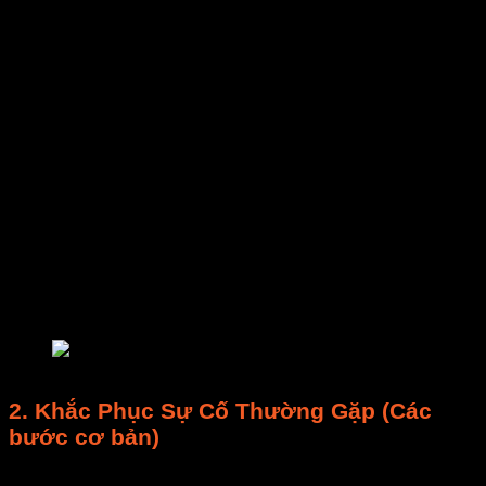
Tiếng ồn bất thường và lớn:
Tiếng rít, cọ xát,
lạch cạch. Có thể do ổ bi
động cơ
khô dầu,
mòn, hoặc vật lạ kẹt.
Máy sấy không nóng hoặc nóng không đủ:
Sản phẩm
sấy lâu khô. Có thể do điện trở hỏng,
cầu chì đứt, hoặc
hệ thống điện
vấn đề.
Máy sấy rung lắc mạnh:
Do
động cơ
mất cân
bằng, chân đế lỏng, hoặc vật lạ kẹt.
Mùi khét hoặc có khói:
Cực kỳ nguy hiểm
(chập điện, quá tải).
NGẮT NGUỒN ĐIỆN NGAY
LẬP TỨC
và gọi kỹ thuật viên.
Lỗi hiển thị trên bảng điều khiển:
Màn hình
hiển thị mã lỗi (error code). Tra cứu hướng dẫn
hoặc liên hệ
E-MART
.
bảo trì máy sấy
2. Khắc Phục Sự Cố Thường Gặp (Các
bước cơ bản)
Máy sấy không hoạt động:
Kiểm tra phích cắm,