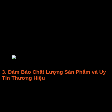
nhiều so với hỏng hóc lớn.
Tránh hỏng hóc lớn:
Bỏ qua dấu hiệu nhỏ có
thể dẫn đến hỏng hóc phức tạp, tốn kém (VD:
cháy
động cơ
).
Giảm thiểu thời gian ngừng máy đột xuất:
Hỏng máy đột ngột làm đình trệ sản xuất, lãng
phí
thời gian
, hư hỏng nguyên liệu.
Kéo dài tuổi thọ thiết bị:
Bảo trì
đều đặn giúp
kéo dài tuổi thọ thiết bị
thêm nhiều năm, tối đa
hóa lợi tức đầu tư.
bảo trì máy sấy
3. Đảm Bảo
Chất Lượng Sản Phẩm
và Uy
Tín Thương Hiệu
Sản phẩm đạt chuẩn:
Máy sấy
hoạt động ổn
định giúp
sản phẩm
khô đều, giữ màu, hương
vị, dinh dưỡng, nâng cao
chất lượng sản
phẩm
.
Giảm tỷ lệ phế phẩm:
Ngăn ngừa
nấm mốc
,