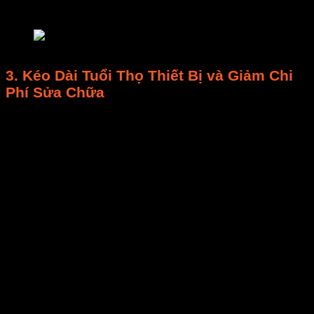
hàng tháng.
bảo trì máy sấy
3.
Kéo Dài Tuổi Thọ Thiết Bị và Giảm Chi
Phí Sửa Chữa
Phòng ngừa hư hỏng:
Các bộ phận như
động
cơ
,
quạt gió
,
hệ thống điện
nếu không được
bảo trì
(VD:
tra dầu định kỳ
,
kiểm tra định kỳ
dây dẫn) sẽ dễ bị mài mòn, quá tải và hỏng sớm.
Một ổ bi khô dầu có thể gây cháy motor.
Giảm chi phí sửa chữa đột xuất:
Kiểm tra
định kỳ
giúp phát hiện sớm các dấu hiệu hao
mòn, cho phép bạn thay thế
linh kiện thay thế
với
chi phí
thấp trước khi chúng gây ra sự cố
lớn, giảm thiểu
thời gian ngừng máy đột xuất
.
Bảo trì phòng ngừa có thể giảm tới
25-30% chi
phí sửa chữa
tổng thể.
Tăng tuổi thọ thiết bị:
Bảo trì
đều đặn giúp
kéo
dài tuổi thọ thiết bị
thêm nhiều năm, tối đa hóa