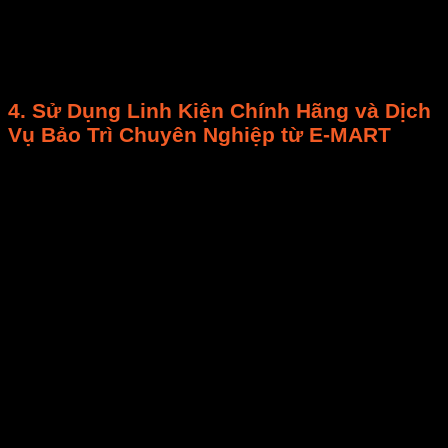
thực hiện.
Cách thực hiện:
Dùng sổ nhật ký, bảng tính
hoặc phần mềm. Phân tích dữ liệu để điều chỉnh
lịch bảo trì
và dự đoán sự cố.
4. Sử Dụng
Linh Kiện Chính Hãng
và
Dịch
Vụ Bảo Trì Chuyên Nghiệp
từ E-MART
Linh kiện chính hãng:
Khi cần
thay thế linh
kiện
, ưu tiên
linh kiện chính hãng
từ E-MART
để đảm bảo tương thích,
chất lượng
và
tuổi
thọ
.
Dịch vụ bảo trì chuyên nghiệp:
Với các hạng
mục phức tạp, hãy sử dụng
dịch vụ bảo trì
chuyên nghiệp
của E-MART.
Kỹ thuật viên
của
chúng tôi sẽ chẩn đoán, khắc phục sự cố, hiệu
chuẩn
cảm biến
,
tối ưu hóa hiệu suất
, đảm
bảo
an toàn
và
tuổi thọ thiết bị
.
Lập kế hoạch và thực hiện
quy trình vệ sinh và bảo
trì máy sấy
khoa học là nền tảng để
máy sấy
của
bạn hoạt động bền bỉ, hiệu quả, và quan trọng nhất là