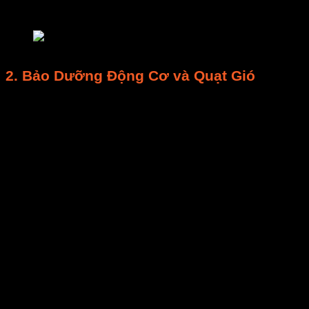
điều khiển, công tắc, nút bấm hoạt động trơn tru.
bảo trì máy sấy
2.
Bảo Dưỡng Động Cơ
và
Quạt Gió
Động cơ
và
quạt gió
chịu tải liên tục, quyết định hiệu
suất lưu thông khí.
Tra dầu/mỡ bôi trơn:
Mục tiêu:
Đảm bảo vòng bi và trục quay
hoạt động trơn tru, giảm ma sát, tiếng ồn,
kéo dài
tuổi thọ
.
Cách thực hiện:
Tham khảo
tài liệu
hướng dẫn sử dụng
để xác định điểm cần
tra dầu định kỳ
và loại dầu mỡ phù hợp.
Tần suất
thường là 3-6 tháng/lần.
Kiểm tra độ cân bằng của cánh quạt:
Đảm
bảo
quạt gió
quay êm, không rung lắc, tránh
hỏng
động cơ
sớm.
Kiểm tra dây curoa (nếu có):
Đảm bảo không