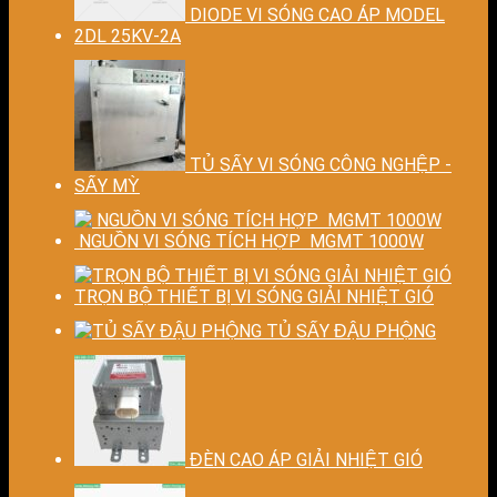
DIODE VI SÓNG CAO ÁP MODEL
2DL 25KV-2A
TỦ SẤY VI SÓNG CÔNG NGHỆP -
SẤY MỲ
NGUỒN VI SÓNG TÍCH HỢP MGMT 1000W
TRỌN BỘ THIẾT BỊ VI SÓNG GIẢI NHIỆT GIÓ
TỦ SẤY ĐẬU PHỘNG
ĐÈN CAO ÁP GIẢI NHIỆT GIÓ