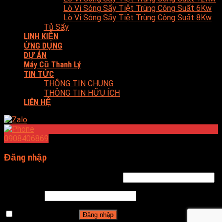
Lò Vi Sóng Sấy Tiệt Trùng Công Suất 6Kw
Lò Vi Sóng Sấy Tiệt Trùng Công Suất 8Kw
Tủ Sấy
LINH KIỆN
ỨNG DỤNG
DỰ ÁN
Máy Cũ Thanh Lý
TIN TỨC
THÔNG TIN CHUNG
THÔNG TIN HỮU ÍCH
LIÊN HỆ
0908406869
Đăng nhập
Tên tài khoản hoặc địa chỉ email
*
Mật khẩu
*
Ghi nhớ mật khẩu
Đăng nhập