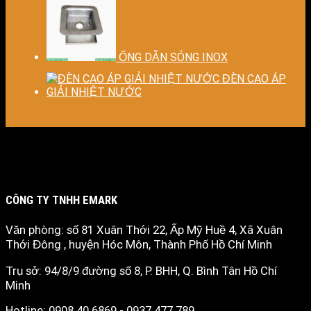
ỐNG DẪN SÓNG INOX
ĐÈN CAO ÁP
GIẢI NHIỆT NƯỚC
CÔNG TY TNHH EMARK
Văn phòng: số 81 Xuân Thới 22, Ấp Mỹ Huề 4, Xã Xuân
Thới Đông , huyện Hóc Môn, Thành Phố Hồ Chí Minh
Trụ sở: 94/8/9 đường số 8, P. BHH, Q. Bình Tân
Hồ Chí
Minh
Hotline: 0908.40.6869 - 0937.477.789