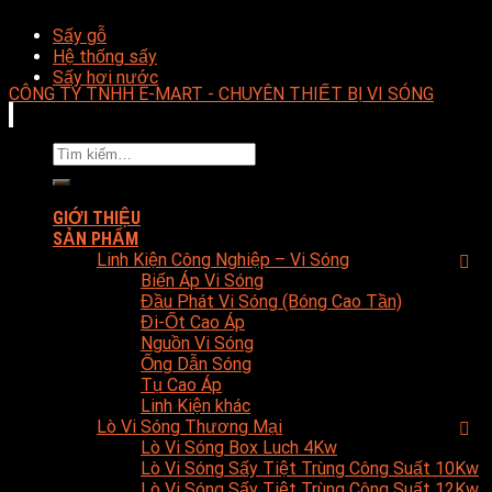
Sấy gỗ
Hệ thống sấy
Sấy hơi nước
CÔNG TY TNHH E-MART - CHUYÊN THIẾT BỊ VI SÓNG
Tìm
kiếm:
GIỚI THIỆU
SẢN PHẨM
Linh Kiện Công Nghiệp – Vi Sóng
Biến Áp Vi Sóng
Đầu Phát Vi Sóng (Bóng Cao Tần)
Đi-Ốt Cao Áp
Nguồn Vi Sóng
Ống Dẫn Sóng
Tụ Cao Áp
Linh Kiện khác
Lò Vi Sóng Thương Mại
Lò Vi Sóng Box Luch 4Kw
Lò Vi Sóng Sấy Tiệt Trùng Công Suất 10Kw
Lò Vi Sóng Sấy Tiệt Trùng Công Suất 12Kw