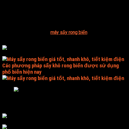
Rong biển mang lại rất nhiều tác dụng tốt đối với sức khỏe
con người. Như tăng cường hệ tim mạch, chống viêm, ngăn
ngừa ung thư, giảm căng thẳng, giải độc,… Bên cạnh đó,
snack rong biển cũng rất dễ làm cũng như có nhiều cách giúp
bạn làm tại nhà mà không cần phải mua ngoài thị trường. Việc
sấy khô rong biển bằng
máy sấy rong biển
giúp món ăn vặt
này thêm giòn tan và bảo quản lâu hơn.
Các phương pháp sấy khô rong biển được sử dụng
phổ biến hiện nay
Sấy rong biển bằng phương pháp truyền thống
Sấy rong biển bằng phương pháp này vô cùng đơn giản đó là
dùng nhiệt độ từ ánh nắng mặt trời để làm khô rong biển,
thường phải đặt trên giàn cách mặt đất từ khoảng 1m,
phơi