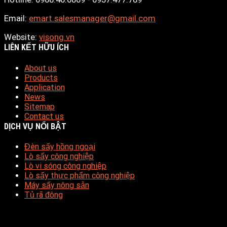
Email:
emart.salesmanager@gmail.com
Website:
visong.vn
LIÊN KẾT HỮU ÍCH
About us
Products
Application
News
Sitemap
Contact us
DỊCH VỤ NỔI BẬT
Đèn sấy hồng ngoại
Lò sấy công nghiệp
Lò vi sóng công nghiệp
Lò sấy thực phẩm công nghiệp
Máy sấy nông sản
Tủ rã đông