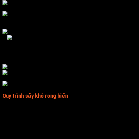
Ưu
điểm của công nghệ sấy lạnh rong biển đó là giữ gần như
nguyên vẹn giá trị của rong biển về màu sắc,
hương
vị,
mùi
vị lẫn chất dinh dưỡng, thế nên chất lượng sản phẩm cao
hơn. Dùng nhiệt độ thấp để sấy nên chi phí tiền điện thấp.
Điểm hạn chế của phương pháp sấy này đó là chi phí đầu tư
máy móc ban đầu lớn so với phương pháp sấy nhiệt.
Quy trình sấy khô rong biển
Công đoạn sơ chế và tiến hành sấy
Sau khi được tẩm ướp đủ các gia vị cần thiết và để ngấm
vào rong biển trong vài tiếng. Sau đó, xếp đều lên khay với số
lượng vừa phải giúp việc sấy được khô đều và nhanh hơn. Rồi
cho vào buồng sấy của máy sấy rong biển. Cài đặt các thông