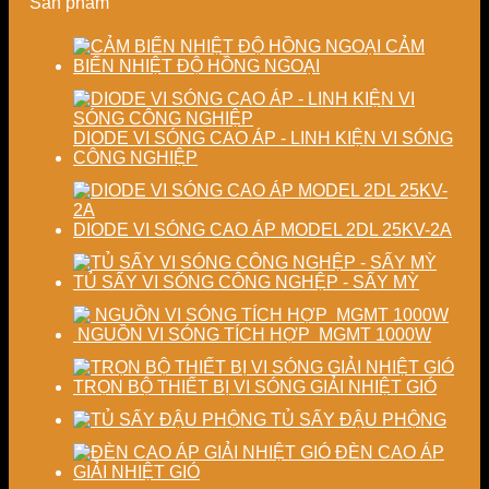
Sản phẩm
định
đại
ổn
chất
định
lượng
chất
CẢM
sấy
lượng
BIẾN NHIỆT ĐỘ HỒNG NGOẠI
công
sản
nghiệp
phẩm
DIODE VI SÓNG CAO ÁP - LINH KIỆN VI SÓNG
CÔNG NGHIỆP
DIODE VI SÓNG CAO ÁP MODEL 2DL 25KV-2A
TỦ SẤY VI SÓNG CÔNG NGHỆP - SẤY MỲ
NGUỒN VI SÓNG TÍCH HỢP MGMT 1000W
TRỌN BỘ THIẾT BỊ VI SÓNG GIẢI NHIỆT GIÓ
TỦ SẤY ĐẬU PHỘNG
ĐÈN CAO ÁP
GIẢI NHIỆT GIÓ