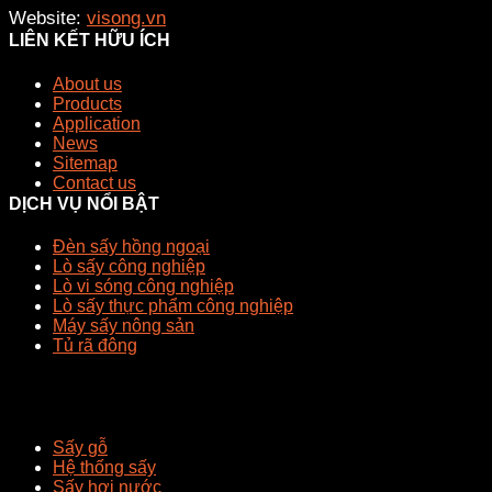
Website:
visong.vn
LIÊN KẾT HỮU ÍCH
About us
Products
Application
News
Sitemap
Contact us
DỊCH VỤ NỔI BẬT
Đèn sấy hồng ngoại
Lò sấy công nghiệp
Lò vi sóng công nghiệp
Lò sấy thực phẩm công nghiệp
Máy sấy nông sản
Tủ rã đông
Sấy gỗ
Hệ thống sấy
Sấy hơi nước