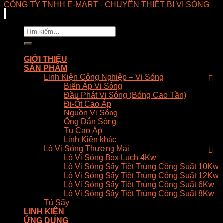
CÔNG TY TNHH E-MART - CHUYÊN THIẾT BỊ VI SÓNG
Tìm
kiếm:
GIỚI THIỆU
SẢN PHẨM
Linh Kiện Công Nghiệp – Vi Sóng
Biến Áp Vi Sóng
Đầu Phát Vi Sóng (Bóng Cao Tần)
Đi-Ốt Cao Áp
Nguồn Vi Sóng
Ống Dẫn Sóng
Tụ Cao Áp
Linh Kiện khác
Lò Vi Sóng Thương Mại
Lò Vi Sóng Box Luch 4Kw
Lò Vi Sóng Sấy Tiệt Trùng Công Suất 10Kw
Lò Vi Sóng Sấy Tiệt Trùng Công Suất 12Kw
Lò Vi Sóng Sấy Tiệt Trùng Công Suất 6Kw
Lò Vi Sóng Sấy Tiệt Trùng Công Suất 8Kw
Tủ Sấy
LINH KIỆN
ỨNG DỤNG