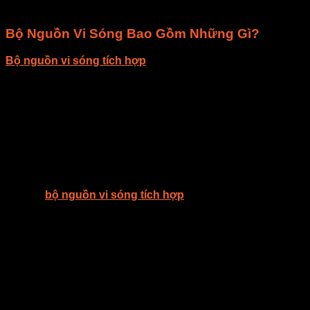
của bạn.
Bộ Nguồn Vi Sóng Bao Gồm Những Gì?
Bộ nguồn vi sóng tích hợp
bao gồm tụ điện, điode và biến
áp được tích hợp lại với nhau, giúp cho người dùng có thể
dễ dàng tháo lắp thiết bị một cách đơn giản và tiện lợi hơn.
Với việc sử dụng giải pháp công nghệ đỉnh cao, bộ nguồn vi
sóng tích hợp có thể sử dụng trong các lĩnh vực sấy, làm
chín, khử trùng, rã đông cho thực phẩm nông lâm thủy hải
sản, y tế và hâm nóng siêu tốc.
Với tính năng ứng dụng các trang thiết bị vi sóng công
nghiệp,
bộ nguồn vi sóng tích hợp
sẽ giúp cho quá trình
xử lý thực phẩm trở nên nhanh chóng và tiện lợi hơn bao
giờ hết. Ngoài ra, bộ nguồn vi sóng tích hợp còn có tuổi thọ
cao và được thiết kế để sử dụng độc lập hoặc kết hợp với
các thiết bị sấy, làm chín, khử trùng, rã đông, hâm nóng khác
để tăng hiệu quả và năng suất.
Nếu bạn muốn tìm kiếm một giải pháp công nghệ tiên tiến để
giúp cho quá trình xử lý thực phẩm của bạn trở nên nhanh
chóng và hiệu quả hơn, bộ nguồn vi sóng tích hợp chính là