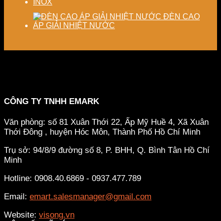
INOX
ĐÈN CAO
ÁP GIẢI NHIỆT NƯỚC
CÔNG TY TNHH EMARK
Văn phòng: số 81 Xuân Thới 22, Ấp Mỹ Huề 4, Xã Xuân
Thới Đông , huyện Hóc Môn, Thành Phố Hồ Chí Minh
Trụ sở: 94/8/9 đường số 8, P. BHH, Q. Bình Tân
Hồ Chí
Minh
Hotline: 0908.40.6869 - 0937.477.789
Email:
emart.salesmanager@gmail.com
Website:
visong.vn