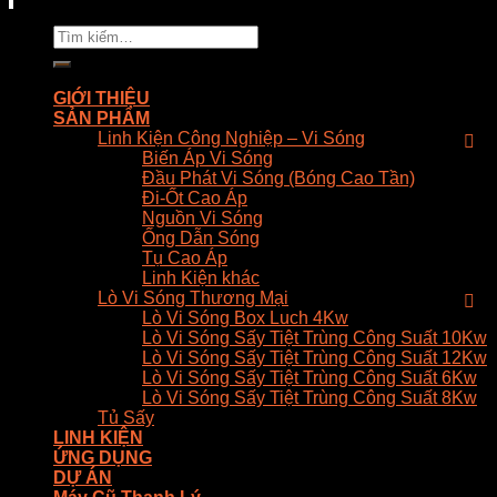
Tìm
kiếm:
GIỚI THIỆU
SẢN PHẨM
Linh Kiện Công Nghiệp – Vi Sóng
Biến Áp Vi Sóng
Đầu Phát Vi Sóng (Bóng Cao Tần)
Đi-Ốt Cao Áp
Nguồn Vi Sóng
Ống Dẫn Sóng
Tụ Cao Áp
Linh Kiện khác
Lò Vi Sóng Thương Mại
Lò Vi Sóng Box Luch 4Kw
Lò Vi Sóng Sấy Tiệt Trùng Công Suất 10Kw
Lò Vi Sóng Sấy Tiệt Trùng Công Suất 12Kw
Lò Vi Sóng Sấy Tiệt Trùng Công Suất 6Kw
Lò Vi Sóng Sấy Tiệt Trùng Công Suất 8Kw
Tủ Sấy
LINH KIỆN
ỨNG DỤNG
DỰ ÁN