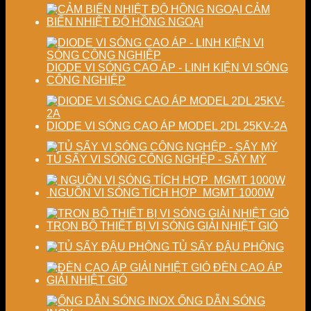
lượng
chất
CẢM
sấy
lượng
BIẾN NHIỆT ĐỘ HỒNG NGOẠI
công
sản
nghiệp
phẩm
DIODE VI SÓNG CAO ÁP - LINH KIỆN VI SÓNG
CÔNG NGHIỆP
DIODE VI SÓNG CAO ÁP MODEL 2DL 25KV-2A
TỦ SẤY VI SÓNG CÔNG NGHỆP - SẤY MỲ
NGUỒN VI SÓNG TÍCH HỢP MGMT 1000W
TRỌN BỘ THIẾT BỊ VI SÓNG GIẢI NHIỆT GIÓ
TỦ SẤY ĐẬU PHỘNG
ĐÈN CAO ÁP
GIẢI NHIỆT GIÓ
ỐNG DẪN SÓNG