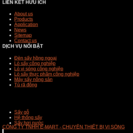
LIÊN KẾT HỮU ÍCH
About us
Products
Application
News
Sitemap
Contact us
DỊCH VỤ NỔI BẬT
Đèn sấy hồng ngoại
Lò sấy công nghiệp
Lò vi sóng công nghiệp
Lò sấy thực phẩm công nghiệp
Máy sấy nông sản
Tủ rã đông
Sấy gỗ
Hệ thống sấy
Sấy hơi nước
CÔNG TY TNHH E-MART - CHUYÊN THIẾT BỊ VI SÓNG