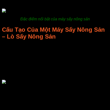
nhé!
Đặc điểm nổi bật của máy sấy nông sản
Cấu Tạo Của Một Máy Sấy Nông Sản
– Lò Sấy Nông Sản
Các model máy trên thị trường hiện nay khá đa dạng cả về
cấu tạo, kích thước và chức năng sử dụng do đó chúng sẽ
có một số khác biệt, cơ cấu hoạt động và cách điều chỉnh
khác nhau. Tuy nhiên, chúng sẽ có một số bộ phận cơ bản là
giống nhau. Một máy sấy nông sản thông thường gồm một
quạt đối lưu gió, một bộ trao đổi nhiệt, một van cấp phối và
một đồng hồ nhiệt.
Bộ trao đổi nhiệt
: Thường được thiết kế cách ly khỏi
sản phẩm sấy. Thiết kế này giúp, thực phẩm cần sấy
không bị nhiễm khói, giúp đảm bảo tiêu chuẩn vệ sinh
an toàn thực phẩm của thành phẩm sấy khô.
Quạt đối lưu gió
: Quạt đối lưu hoạt động theo nguyên lý