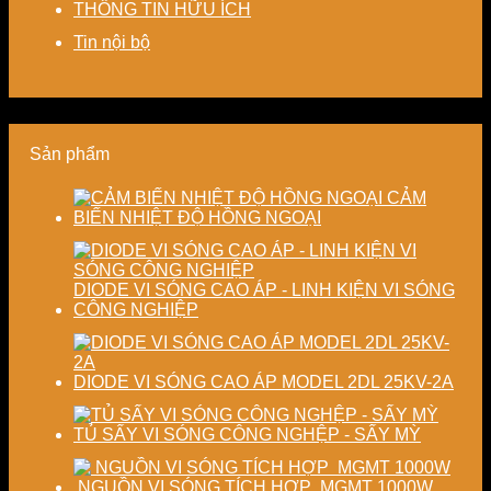
THÔNG TIN HỮU ÍCH
pháp
phí
nâng
chính
tiết
cho
cao
xác,
Tin nội bộ
kiệm
doanh
chất
tiết
năng
nghiệp
lượng
kiệm
lượng
sản
thành
năng
và
xuất
phẩm
lượng
ổn
hiện
và
Sản phẩm
định
đại
ổn
chất
định
lượng
chất
CẢM
sấy
lượng
BIẾN NHIỆT ĐỘ HỒNG NGOẠI
công
sản
nghiệp
phẩm
DIODE VI SÓNG CAO ÁP - LINH KIỆN VI SÓNG
CÔNG NGHIỆP
DIODE VI SÓNG CAO ÁP MODEL 2DL 25KV-2A
TỦ SẤY VI SÓNG CÔNG NGHỆP - SẤY MỲ
NGUỒN VI SÓNG TÍCH HỢP MGMT 1000W