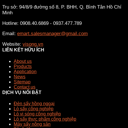
Trụ sở: 94/8/9 đường số 8, P. BHH, Q. Bình Tân
Hồ Chí
Minh
Hotline: 0908.40.6869 - 0937.477.789
Email:
emart.salesmanager@gmail.com
Website:
visong.vn
LIÊN KẾT HỮU ÍCH
About us
Products
Application
News
Sitemap
Contact us
DỊCH VỤ NỔI BẬT
Đèn sấy hồng ngoại
Lò sấy công nghiệp
Lò vi sóng công nghiệp
Lò sấy thực phẩm công nghiệp
Máy sấy nông sản