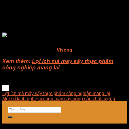
các phần của máy sấy.
Tuy nhiên, khi lau, bạn cần chú ý đừng để nước rơi
vào các bộ phận liên quan đến điện. Chập các mạch
điện sẽ làm máy bị giảm tuổi thọ hoặc gây nguy hiểm
cho người sử dụng.
Để được tư vấn rõ hơn về các loại máy sấy nông sản, quý
khách vui lòng liên hệ cho
Visong
nhé!
Xem thêm:
Lợi ích mà máy sấy thực phẩm
công nghiệp mang lại
Lợi ích mà máy sấy thực phẩm công nghiệp mang lại
Một số kinh nghiệm chọn máy sấy nông sản chất lượng