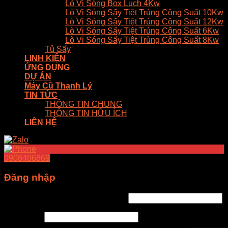
Lò Vi Sóng Box Luch 4Kw
Lò Vi Sóng Sấy Tiệt Trùng Công Suất 10Kw
Lò Vi Sóng Sấy Tiệt Trùng Công Suất 12Kw
Lò Vi Sóng Sấy Tiệt Trùng Công Suất 6Kw
Lò Vi Sóng Sấy Tiệt Trùng Công Suất 8Kw
Tủ Sấy
LINH KIỆN
ỨNG DỤNG
DỰ ÁN
Máy Cũ Thanh Lý
TIN TỨC
THÔNG TIN CHUNG
THÔNG TIN HỮU ÍCH
LIÊN HỆ
0908406869
Đăng nhập
Tên tài khoản hoặc địa chỉ email
*
Mật khẩu
*