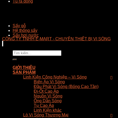
Tủ rã đông
Sấy gỗ
Hệ thống sấy
Sấy hơi nước
CÔNG TY TNHH E-MART - CHUYÊN THIẾT BỊ VI SÓNG
Tìm
kiếm:
GIỚI THIỆU
SẢN PHẨM
Linh Kiện Công Nghiệp – Vi Sóng
Biến Áp Vi Sóng
Đầu Phát Vi Sóng (Bóng Cao Tần)
Đi-Ốt Cao Áp
Nguồn Vi Sóng
Ống Dẫn Sóng
Tụ Cao Áp
Linh Kiện khác
Lò Vi Sóng Thương Mại