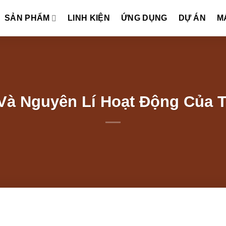
SẢN PHẨM
LINH KIỆN
ỨNG DỤNG
DỰ ÁN
M
Và Nguyên Lí Hoạt Động Của 