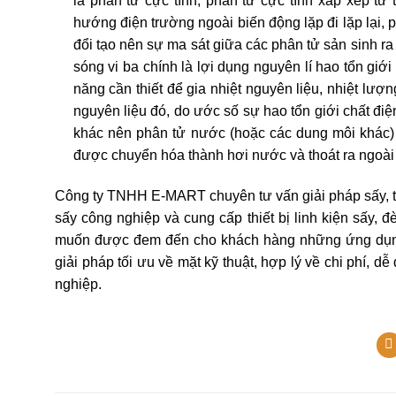
là phân tử cực tính, phân tử cực tính xắp xếp từ 
hướng điện trường ngoài biến động lặp đi lặp lại, p
đổi tạo nên sự ma sát giữa các phân tử sản sinh ra 
sóng vi ba chính là lợi dụng nguyên lí hao tổn giớ
năng cần thiết để gia nhiệt nguyên liệu, nhiệt lượn
nguyên liệu đó, do ước số sự hao tổn giới chất điệ
khác nên phân tử nước (hoặc các dung môi khác)
được chuyển hóa thành hơi nước và thoát ra ngoài
Công ty TNHH E-MART chuyên tư vấn giải pháp sấy, thiết
sấy công nghiệp và cung cấp thiết bị linh kiện sấy,
muốn được đem đến cho khách hàng những ứng dụng tố
giải pháp tối ưu về mặt kỹ thuật, hợp lý về chi phí,
nghiệp.