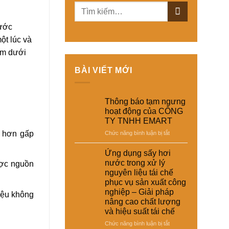
nước
ột lúc và
 ẩm dưới
BÀI VIẾT MỚI
Thông báo tạm ngưng
hoạt động của CÔNG
TY TNHH EMART
h hơn gấp
ở
Chức năng bình luận bị tắt
Thông
báo
Ứng dụng sấy hơi
tạm
nước trong xử lý
ược nguồn
ngưng
nguyên liệu tái chế
hoạt
phục vụ sản xuất công
động
nghiệp – Giải pháp
liệu không
của
nâng cao chất lượng
CÔNG
và hiệu suất tái chế
TY
TNHH
ở
Chức năng bình luận bị tắt
EMART