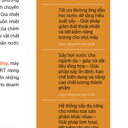
Khi phương
giải
nuôi
Ứng
suất
pháp
ình chuyển
–
dụng
Tối ưu đường ống dẫn
tái
kinh
Giải
nồi
 Gia nhiệt
chế
hơi nước để tăng hiệu
tế
pháp
hơi
cho
suất sấy – Giải pháp
guồn nhiệt
ổn
tự
nhà
giảm thất thoát nhiệt
định
động
 của chính
máy
và tiết kiệm năng
dinh
trong
i vật chất
dưỡng
lượng cho nhà máy
hệ
và
phần nước
thống
ở
Chức năng bình luận bị tắt
nâng
sấy
Tối
cao
hơi
ưu
Sấy hơi nước cho
chất
nước
đường
ngành da – giày và vật
lượng
–
đông
, máy
ống
sản
liệu tổng hợp – Giải
Giải
dẫn
MART mong
phẩm
pháp sấy ổn định, hạn
pháp
hơi
chế biến dạng và nâng
nâng
iển những
nước
cao
cao chất lượng thành
để
 cho doanh
hiệu
phẩm
tăng
suất
hiệu
ở
Chức năng bình luận bị tắt
và
suất
Sấy
tự
sấy
hơi
Hệ thống sấy đa năng
động
–
nước
hóa
cho nhiều loại sản
Giải
cho
nhà
phẩm khác nhau –
pháp
ngành
máy
Giải pháp linh hoạt,
giảm
da
thất
tiết kiệm chi phí cho