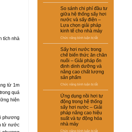
Ứng
dụng
So sánh chi phí đầu tư
sấy
giữa hệ thống sấy hơi
hơi
nước và sấy điện –
nước
Lựa chọn giải pháp
trong
kinh tế cho nhà máy
xử
lý
ở
 tích nhà
Chức năng bình luận bị tắt
nguyên
So
liệu
sánh
Sấy hơi nước trong
tái
chi
chế biến thức ăn chăn
chế
phí
nuôi – Giải pháp ổn
phục
đầu
định dinh dưỡng và
vụ
tư
nâng cao chất lượng
sản
giữa
sản phẩm
xuất
hệ
công
thống
ở
ảng từ 1m
Chức năng bình luận bị tắt
nghiệp
sấy
Sấy
trong quá
–
hơi
hơi
Ứng dụng nồi hơi tự
Giải
nước
những hiện
nước
động trong hệ thống
pháp
và
trong
sấy hơi nước – Giải
nâng
sấy
chế
cao
pháp nâng cao hiệu
điện
biến
ới phương
chất
suất và tự động hóa
–
thức
lượng
Lựa
nhà máy
ân tử nước
ăn
và
chọn
chăn
ở
Chức năng bình luận bị tắt
hiệu