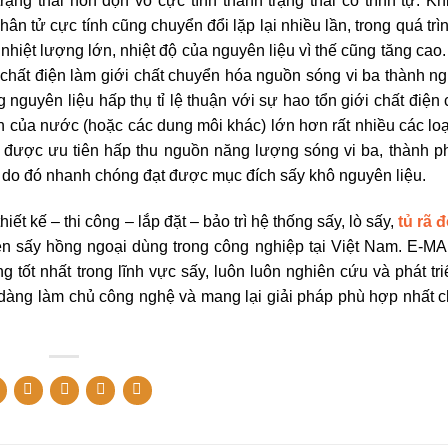
trạng thái hỗn độn vô cực tính thành trạng thái có trình tự. 
hân tử cực tính cũng chuyển đổi lặp lại nhiều lần, trong quá tr
nhiệt lượng lớn, nhiệt độ của nguyên liệu vì thế cũng tăng cao.
i chất điện làm giới chất chuyển hóa nguồn sóng vi ba thành n
g nguyên liệu hấp thụ tỉ lệ thuận với sự hao tổn giới chất điện
n của nước (hoặc các dung môi khác) lớn hơn rất nhiều các loạ
 được ưu tiên hấp thu nguồn năng lượng sóng vi ba, thành 
 do đó nhanh chóng đạt được mục đích sấy khô nguyên liệu.
 kế – thi công – lắp đặt – bảo trì hệ thống sấy, lò sấy,
tủ rã 
 đèn sấy hồng ngoại dùng trong công nghiệp tại Việt Nam. E-
t nhất trong lĩnh vực sấy, luôn luôn nghiên cứu và phát tr
 dễ dàng làm chủ công nghệ và mang lại giải pháp phù hợp nhất