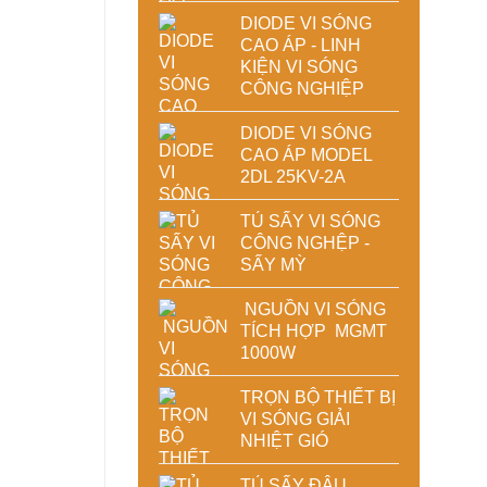
DIODE VI SÓNG
CAO ÁP - LINH
KIỆN VI SÓNG
CÔNG NGHIỆP
DIODE VI SÓNG
CAO ÁP MODEL
2DL 25KV-2A
TỦ SẤY VI SÓNG
CÔNG NGHỆP -
SẤY MỲ
NGUỒN VI SÓNG
TÍCH HỢP MGMT
1000W
TRỌN BỘ THIẾT BỊ
VI SÓNG GIẢI
NHIỆT GIÓ
TỦ SẤY ĐẬU