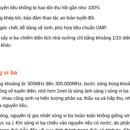
nguyên liệu không bị hao tổn thu hồi gần như 100%
khép kín, bảo đảm thao tác an toàn tuyệt đối.
 góc chết, dễ dàng vệ sinh, phù hợp tiêu chuẩn GMP.
sấy vi ba chiếm diện tích nhà xưởng chỉ bằng khoảng 1/10 diện
 khác.
g vi ba
 trong khoảng từ 300MHz đến 300.000MHz, bước sóng trong kho
ng vô tuyến điện, nhỏ hơn 1mm là sóng ánh sáng ) sóng vi ba 
ác nhau cũng sinh ra hiện tượng phản xạ, thấu xạ và hấp thụ, 
a nguyên liệu.
sóng, nguyên lý gia nhiệt sóng vi ba hoàn toàn không giống v
 bực xạ ). Khi sóng vi ba chiếu vào nguyên liệu có nước, do ph