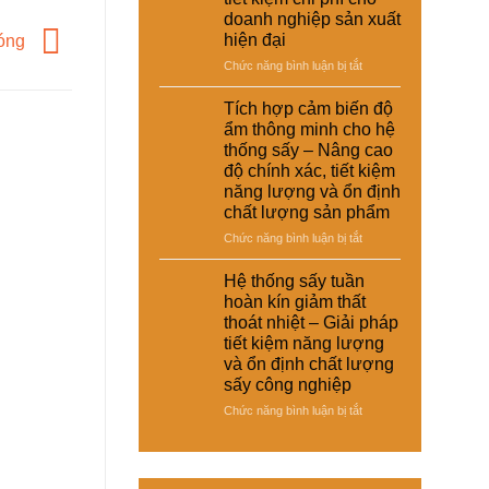
–
thoát
doanh nghiệp sản xuất
giày
nhiệt
hiện đại
và
Sóng
và
vật
ở
Chức năng bình luận bị tắt
tiết
liệu
Hệ
kiệm
tổng
thống
năng
Tích hợp cảm biến độ
hợp
sấy
lượng
ẩm thông minh cho hệ
–
đa
cho
thống sấy – Nâng cao
Giải
năng
nhà
độ chính xác, tiết kiệm
pháp
cho
máy
sấy
năng lượng và ổn định
nhiều
ổn
chất lượng sản phẩm
loại
định,
sản
ở
Chức năng bình luận bị tắt
hạn
phẩm
Tích
chế
khác
hợp
Hệ thống sấy tuần
biến
nhau
cảm
dạng
hoàn kín giảm thất
–
biến
và
thoát nhiệt – Giải pháp
Giải
độ
nâng
tiết kiệm năng lượng
pháp
ẩm
cao
và ổn định chất lượng
linh
thông
chất
hoạt,
sấy công nghiệp
minh
lượng
tiết
cho
thành
ở
Chức năng bình luận bị tắt
kiệm
hệ
phẩm
Hệ
chi
thống
thống
phí
sấy
sấy
cho
–
tuần