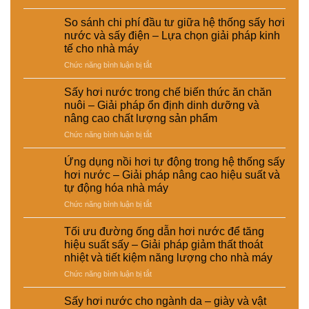
CÔNG
Ứng
TY
dụng
So sánh chi phí đầu tư giữa hệ thống sấy hơi
TNHH
sấy
nước và sấy điện – Lựa chọn giải pháp kinh
EMART
hơi
tế cho nhà máy
nước
ở
Chức năng bình luận bị tắt
trong
So
xử
sánh
lý
Sấy hơi nước trong chế biến thức ăn chăn
chi
nguyên
nuôi – Giải pháp ổn định dinh dưỡng và
phí
liệu
nâng cao chất lượng sản phẩm
đầu
tái
ở
Chức năng bình luận bị tắt
tư
chế
Sấy
giữa
phục
hơi
hệ
vụ
Ứng dụng nồi hơi tự động trong hệ thống sấy
nước
thống
sản
hơi nước – Giải pháp nâng cao hiệu suất và
trong
sấy
xuất
tự động hóa nhà máy
chế
hơi
công
ở
Chức năng bình luận bị tắt
biến
nước
nghiệp
Ứng
thức
và
–
dụng
ăn
sấy
Giải
Tối ưu đường ống dẫn hơi nước để tăng
nồi
chăn
điện
pháp
hiệu suất sấy – Giải pháp giảm thất thoát
hơi
nuôi
–
nâng
nhiệt và tiết kiệm năng lượng cho nhà máy
tự
–
Lựa
cao
ở
Chức năng bình luận bị tắt
động
Giải
chọn
chất
Tối
trong
pháp
giải
lượng
ưu
hệ
ổn
pháp
Sấy hơi nước cho ngành da – giày và vật
và
đường