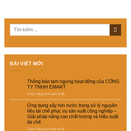
BÀI VIẾT MỚI
Thông báo tạm ngưng hoạt động của CÔNG
TY TNHH EMART
ở
Chức năng bình luận bị tắt
Thông
báo
Ứng dụng sấy hơi nước trong xử lý nguyên
tạm
liệu tái chế phục vụ sản xuất công nghiệp –
ngưng
Giải pháp nâng cao chất lượng và hiệu suất
hoạt
tái chế
động
của
ở
Chức năng bình luận bị tắt