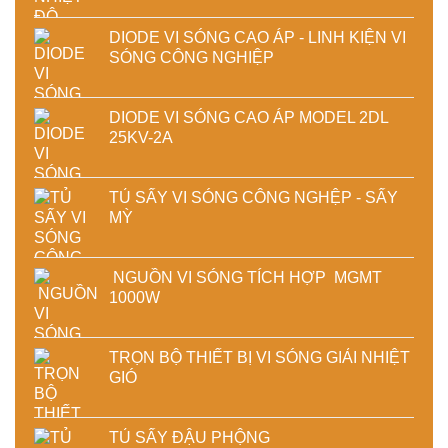
DIODE VI SÓNG CAO ÁP - LINH KIỆN VI
SÓNG CÔNG NGHIỆP
DIODE VI SÓNG CAO ÁP MODEL 2DL
25KV-2A
TỦ SẤY VI SÓNG CÔNG NGHỆP - SẤY
MỲ
NGUỒN VI SÓNG TÍCH HỢP MGMT
1000W
TRỌN BỘ THIẾT BỊ VI SÓNG GIẢI NHIỆT
GIÓ
TỦ SẤY ĐẬU PHỘNG