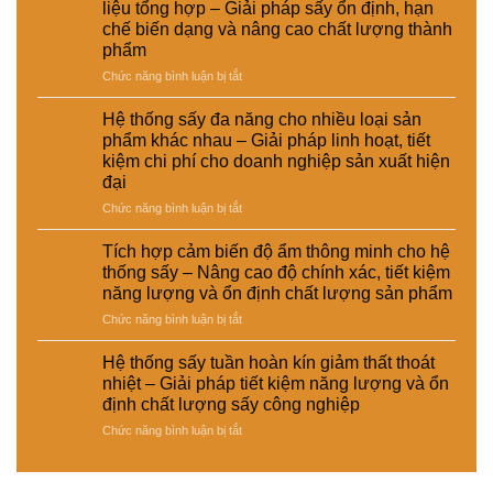
thống
định
kinh
hiệu
liệu tổng hợp – Giải pháp sấy ổn định, hạn
ống
sấy
dinh
tế
suất
chế biến dạng và nâng cao chất lượng thành
dẫn
hơi
dưỡng
cho
tái
phẩm
hơi
nước
và
nhà
chế
nước
–
ở
Chức năng bình luận bị tắt
nâng
máy
để
Giải
Sấy
cao
tăng
pháp
hơi
chất
Hệ thống sấy đa năng cho nhiều loại sản
hiệu
nâng
nước
lượng
phẩm khác nhau – Giải pháp linh hoạt, tiết
suất
cao
cho
sản
kiệm chi phí cho doanh nghiệp sản xuất hiện
sấy
hiệu
ngành
phẩm
đại
–
suất
da
Giải
và
–
ở
Chức năng bình luận bị tắt
pháp
tự
giày
Hệ
giảm
động
và
thống
Tích hợp cảm biến độ ẩm thông minh cho hệ
thất
hóa
vật
sấy
thống sấy – Nâng cao độ chính xác, tiết kiệm
thoát
nhà
liệu
đa
năng lượng và ổn định chất lượng sản phẩm
nhiệt
máy
tổng
năng
và
hợp
ở
Chức năng bình luận bị tắt
cho
tiết
–
Tích
nhiều
kiệm
Giải
hợp
loại
Hệ thống sấy tuần hoàn kín giảm thất thoát
năng
pháp
cảm
sản
nhiệt – Giải pháp tiết kiệm năng lượng và ổn
lượng
sấy
biến
phẩm
định chất lượng sấy công nghiệp
cho
ổn
độ
khác
nhà
ở
Chức năng bình luận bị tắt
định,
ẩm
nhau
máy
Hệ
hạn
thông
–
thống
chế
minh
Giải
sấy
biến
cho
pháp