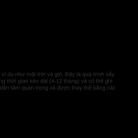
í dụ như mặt trời và gió. Đây là quá trình sấy
 thời gian kéo dài (4-12 tháng) và có thể ghi
t dần tầm quan trọng và được thay thế bằng các
iệt, được trang bị nguồn sưởi và thông gió nhân