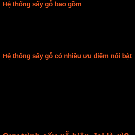
Hệ thống sấy gỗ bao gồm
Lò hơi: Thực hiện việc cung cấp nhiệt cho quá trì
Dàn nhiệt: Với các bộ phận trao đổi nhiệt bao gồm
Quạt đối lưu không khí: Thiết bị này được lắp đặt
Động cơ: Sử dụng để điều khiển quạt đối lưu, côn
Hộp thoát ẩm: Sử dụng hút khí tươi và xả ẩm tron
Hệ thống sấy gỗ có nhiều ưu điểm nổi bật
Sản phẩm được sấy khô hoàn toàn, khối lượng gi
Thực hiện sấy nhanh
Không ảnh hưởng đến chất lượng gỗ
Hệ thống sấy gỗ có hiệu suất hoạt động cao, khả 
Hệ thống được trang bị hệ thống làm mát, chống ẩm
Quy cách vận hành đơn giản được thực hiện hoà
Máy móc dễ dàng vệ sinh lau chùi, quét dọn, cọ r
Các thiết bị lắp đặt và sử dụng an toàn
Tiết kiệm nhiên liệu.