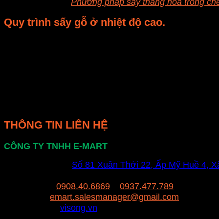
Xem thêm:
Phương pháp sấy thăng hoa trong ch
Quy trình sấy gỗ ở nhiệt độ cao.
Nguyên tắc của nó là bổ sung hơi siêu nóng, sấy gỗ nh
lên đến 230 độ C dẫn đến màu sắc của gỗ bị thay đổi 
chống lại sự tấn công của côn trùng. Sấy gỗ ở nhiệt
lò nướng ở nhiệt độ cao với sự hiện diện của hơi nước
Trên đây là thông tin khái quát về các quy trình sấy g
mua được những sản phẩm an tâm về chất lượng ta nên 
THÔNG TIN LIÊN HỆ
CÔNG TY TNHH E-MART
Văn phòng:
Số 81 Xuân Thới 22, Ấp Mỹ Huề 4, 
Trụ sở:
94/8/9 đường số 8, P. BHH, Q. Bình Tân,
Hotline:
0908.40.6869
–
0937.477.789
Email:
emart.salesmanager@gmail.com
Website:
visong.vn