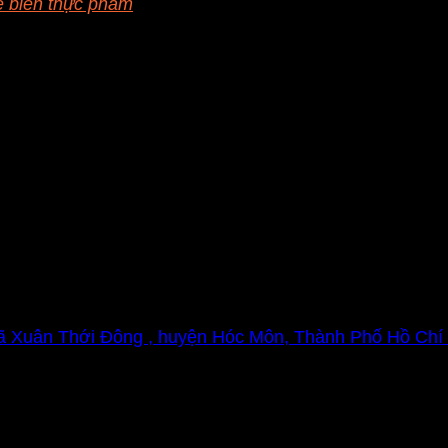
ế biến thực phẩm
iệt độ cao. Thời gian sấy như vậy giảm một nửa so với s
(gỗ có màu sẫm hơn). Tuy nhiên, nó có ưu điểm là ổn đị
 độ cao Đây là phương pháp được ưa chuộng sử dụng tr
.
ỗ thường được dùng hiện tại, hy vọng bài viết sẽ mang l
chọn những nhà cung cấp có uy tín trên thị trường để t
Xã Xuân Thới Đông , huyện Hóc Môn, Thành Phố Hồ Chí
 Hồ Chí Minh