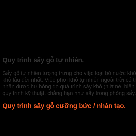
Các yếu tố ảnh hưởng đến quá trình sấy gỗ là:
Loại gỗ.
Độ dày của ván.
Độ ẩm ban đầu.
Độ ẩm cuối cùng.
Có rất nhiều quy trình làm khô gỗ, nhưng trong bài viế
Quy trình sấy gỗ tự nhiên.
Sấy gỗ tự nhiên tượng trưng cho việc loại bỏ nước khỏi
khô lâu đời nhất. Việc phơi khô tự nhiên ngoài trời có
nhận được hư hỏng do quá trình sấy khô (nứt nẻ, biến 
quy trình kỹ thuật, chẳng hạn như sấy trong phòng sấy.
Quy trình sấy gỗ cưỡng bức / nhân tạo.
Sấy khô nhân tạo của gỗ đại diện cho việc loại bỏ nước
tạo. Gỗ sấy cưỡng bức có thể được thực hiện theo một
Được sử dụng nhiều nhất là: