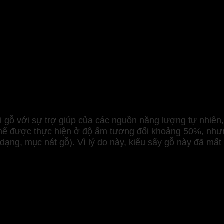
t này xin giới thiệu các phương pháp phổ biến như sau.
 gỗ với sự trợ giúp của các nguồn năng lượng tự nhiên, v
 thể được thực hiện ở độ ẩm tương đối khoảng 50%, nhưng
dạng, mục nát gỗ). Vì lý do này, kiểu sấy gỗ này đã mấ
 khỏi gỗ với sự trợ giúp của các hệ thống lắp đặt đặc b
 số cách tùy thuộc vào phương thức truyền nhiệt.