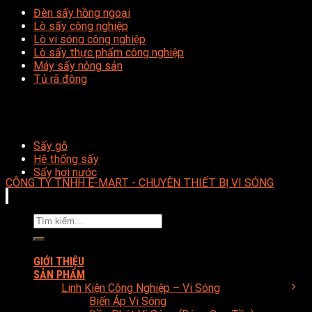
Đèn sấy hồng ngoại
Lò sấy công nghiệp
Lò vi sóng công nghiệp
Lò sấy thực phẩm công nghiệp
Máy sấy nông sản
Tủ rã đông
Sấy gỗ
Hệ thống sấy
Sấy hơi nước
CÔNG TY TNHH E-MART - CHUYÊN THIẾT BỊ VI SÓNG
Tìm
kiếm:
GIỚI THIỆU
SẢN PHẨM
Linh Kiện Công Nghiệp – Vi Sóng
Biến Áp Vi Sóng