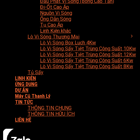
Đầu Phát Vi Sóng (Bóng Cao Tần)
Đi-Ốt Cao Áp
Nguồn Vi Sóng
Ống Dẫn Sóng
Tụ Cao Áp
Linh Kiện khác
Lò Vi Sóng Thương Mại
Lò Vi Sóng Box Luch 4Kw
Lò Vi Sóng Sấy Tiệt Trùng Công Suất 10Kw
Lò Vi Sóng Sấy Tiệt Trùng Công Suất 12Kw
Lò Vi Sóng Sấy Tiệt Trùng Công Suất 6Kw
Lò Vi Sóng Sấy Tiệt Trùng Công Suất 8Kw
Tủ Sấy
LINH KIỆN
ỨNG DỤNG
DỰ ÁN
Máy Cũ Thanh Lý
TIN TỨC
THÔNG TIN CHUNG
THÔNG TIN HỮU ÍCH
LIÊN HỆ