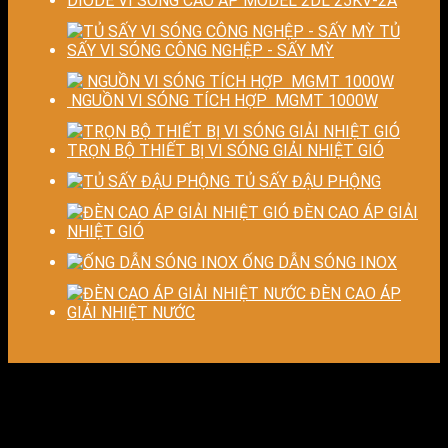
DIODE VI SÓNG CAO ÁP MODEL 2DL 25KV-2A
TỦ
SẤY VI SÓNG CÔNG NGHỆP - SẤY MỲ
NGUỒN VI SÓNG TÍCH HỢP MGMT 1000W
TRỌN BỘ THIẾT BỊ VI SÓNG GIẢI NHIỆT GIÓ
TỦ SẤY ĐẬU PHỘNG
ĐÈN CAO ÁP GIẢI
NHIỆT GIÓ
ỐNG DẪN SÓNG INOX
ĐÈN CAO ÁP
GIẢI NHIỆT NƯỚC