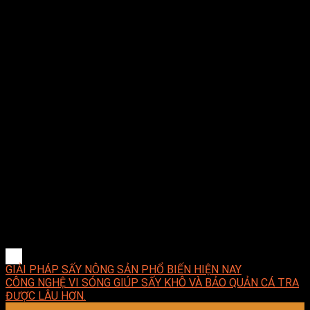
Bột khoáng
Bột gốm
Công thức bột hóa học
Công ty TNHH E-MART chuyên tư vấn giải pháp sấy, thiết kế
– thi công – lắp đặt – bảo trì hệ thống sấy, lò sấy, tủ rã đông,
máy sấy công nghiệp và cung cấp thiết bị linh kiện sấy, đèn
sấy hồng ngoại dùng trong công nghiệp tại Việt Nam. E-
MART mong muốn được đem đến cho khách hàng những ứng
dụng tốt nhất trong lĩnh vực sấy, luôn luôn nghiên cứu và phát
triển những giải pháp tối ưu về mặt kỹ thuật, hợp lý về chi phí,
dễ dàng làm chủ công nghệ và mang lại giải pháp phù hợp
nhất cho doanh nghiệp.
E-MART luôn hướng về khách hàng với phương châm luôn đặt
sự hài lòng của khách hàng lên hàng đầu, xem sự thành công
của khách hàng chính là sự thành công của công ty.
GIẢI PHÁP SẤY NÔNG SẢN PHỔ BIẾN HIỆN NAY
CÔNG NGHỆ VI SÓNG GIÚP SẤY KHÔ VÀ BẢO QUẢN CÁ TRA
ĐƯỢC LÂU HƠN.