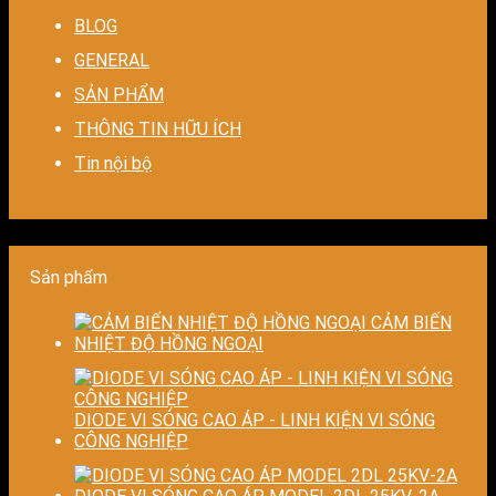
kiệm
ổn
hệ
Giải
giảm
BLOG
năng
định,
thống
pháp
thất
GENERAL
lượng
hạn
sấy
linh
thoá
cho
chế
–
hoạt,
nhiệt
SẢN PHẨM
nhà
biến
Nâng
tiết
–
máy
dạng
cao
kiệm
Giải
THÔNG TIN HỮU ÍCH
và
độ
chi
pháp
Tin nội bộ
nâng
chính
phí
tiết
cao
xác,
cho
kiệm
chất
tiết
doanh
năng
lượng
kiệm
nghiệp
lượn
thành
năng
sản
và
phẩm
lượng
xuất
ổn
Sản phẩm
và
hiện
định
ổn
đại
chất
CẢM BIẾN
định
lượn
NHIỆT ĐỘ HỒNG NGOẠI
chất
sấy
lượng
công
sản
nghi
phẩm
DIODE VI SÓNG CAO ÁP - LINH KIỆN VI SÓNG
CÔNG NGHIỆP