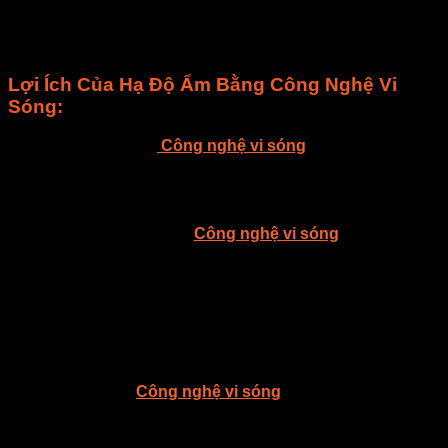
phẩm và đóng gói. Trong bài viết này, chúng tôi sẽ giới thiệu
tại sao việc hạ độ ẩm bằng công nghệ vi sóng là lựa chọn
hiệu quả và tiết kiệm thời gian cho sản phẩm của bạn.
Lợi Ích Của Hạ Độ Ẩm Bằng Công Nghệ Vi
Sóng:
Tốc Độ và Hiệu Quả:
Công nghệ vi sóng
cho phép bạn hạ
độ ẩm nhanh chóng và hiệu quả hơn so với các phương
pháp truyền thống. Điều này giúp giảm thời gian sản xuất và
tối ưu hóa quá trình làm khô.
Giữ Nguyên Chất Lượng:
Công nghệ vi sóng
giúp duy trì
chất lượng sản phẩm bằng cách hạ độ ẩm một cách đồng
đều và không làm thay đổi cấu trúc hoặc hương vị của sản
phẩm.
Tiết Kiệm Năng Lượng: So với việc sử dụng lò nhiệt hoặc
các phương pháp khác, việc hạ độ ẩm bằng vi sóng tiết kiệm
năng lượng và giảm thiểu sự phát tán nhiệt.
An Toàn Vệ Sinh:
Công nghệ vi sóng
có khả năng tiêu diệt
vi khuẩn và vi sinh vật có thể gây hại cho sản phẩm, giúp
đảm bảo an toàn vệ sinh thực phẩm.