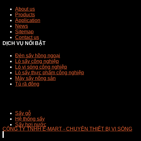
About us
Products
Application
News
Sitemap
Contact us
DỊCH VỤ NỔI BẬT
Đèn sấy hồng ngoại
Lò sấy công nghiệp
Lò vi sóng công nghiệp
Lò sấy thực phẩm công nghiệp
Máy sấy nông sản
Tủ rã đông
Sấy gỗ
Hệ thống sấy
Sấy hơi nước
CÔNG TY TNHH E-MART - CHUYÊN THIẾT BỊ VI SÓNG