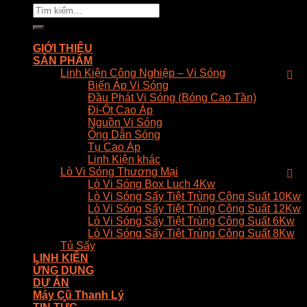
Tìm
kiếm:
GIỚI THIỆU
SẢN PHẨM
Linh Kiện Công Nghiệp – Vi Sóng
Biến Áp Vi Sóng
Đầu Phát Vi Sóng (Bóng Cao Tần)
Đi-Ốt Cao Áp
Nguồn Vi Sóng
Ống Dẫn Sóng
Tụ Cao Áp
Linh Kiện khác
Lò Vi Sóng Thương Mại
Lò Vi Sóng Box Luch 4Kw
Lò Vi Sóng Sấy Tiệt Trùng Công Suất 10Kw
Lò Vi Sóng Sấy Tiệt Trùng Công Suất 12Kw
Lò Vi Sóng Sấy Tiệt Trùng Công Suất 6Kw
Lò Vi Sóng Sấy Tiệt Trùng Công Suất 8Kw
Tủ Sấy
LINH KIỆN
ỨNG DỤNG
DỰ ÁN
Máy Cũ Thanh Lý