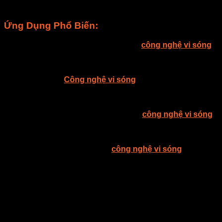
Ứng Dụng Phổ Biến:
Thực Phẩm Đóng Gói: Hạ độ ẩm bằng
công nghệ vi sóng
thường được sử dụng trong việc bảo quản thực phẩm đóng
gói như bánh quy, thực phẩm đông lạnh, và hạt giống.
Sản Phẩm Y Tế:
Công nghệ vi sóng
cũng được áp dụng
trong sản xuất các sản phẩm y tế như băng dán và thiết bị y
tế để đảm bảo sự khô ráo và an toàn.
Công Nghiệp Điện Tử: Hạ độ ẩm bằng
công nghệ vi sóng
làm cho các bảng mạch và các sản phẩm điện tử khác khô
nhanh chóng và hiệu quả.
Hạ độ ẩm cho sản phẩm bằng
công nghệ vi sóng
không chỉ
giúp tiết kiệm thời gian và năng lượng mà còn duy trì chất
lượng và an toàn vệ sinh của sản phẩm. Đây là một giải
pháp hiệu quả cho nhiều ngành công nghiệp và sản phẩm
khác nhau. Hãy liên hệ với chúng tôi để tìm hiểu thêm về
cách công nghệ vi sóng có thể giúp tối ưu hóa quá trình hạ
độ ẩm của bạn và cải thiện chất lượng sản phẩm.