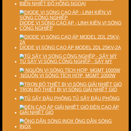
sấy
lượng
BIẾN NHIỆT ĐỘ HỒNG NGOẠI
công
sản
nghiệp
phẩm
DIODE VI SÓNG CAO ÁP - LINH KIỆN VI SÓNG
CÔNG NGHIỆP
DIODE VI SÓNG CAO ÁP MODEL 2DL 25KV-2A
TỦ SẤY VI SÓNG CÔNG NGHỆP - SẤY MỲ
NGUỒN VI SÓNG TÍCH HỢP MGMT 1000W
TRỌN BỘ THIẾT BỊ VI SÓNG GIẢI NHIỆT GIÓ
TỦ SẤY ĐẬU PHỘNG
ĐÈN CAO ÁP
GIẢI NHIỆT GIÓ
ỐNG DẪN SÓNG
INOX