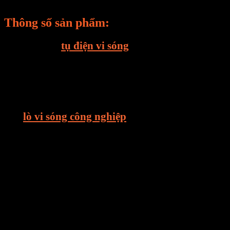
Thông số sản phẩm:
– Model của
tụ điện vi sóng
: CH85.25105
– Điện áp xoay chiều 2500VAC
– Dung tích:1.05 uF – 50/60HZ
Công ty TNHH E-MART chuyên tư vấn giải pháp
sấy, thiết kế – thi công – lắp đặt – bảo trì hệ thống
sấy,
lò vi sóng công nghiệp
, tủ rã đông, máy sấy
công nghiệp và cung cấp thiết bị linh kiện sấy, đèn
sấy hồng ngoại dùng trong công nghiệp tại Việt
Nam. E-MART mong muốn được đem đến cho
khách hàng những ứng dụng tốt nhất trong lĩnh
vực sấy, luôn luôn nghiên cứu và phát triển những
giải pháp tối ưu về mặt kỹ thuật, hợp lý về chi phí,
dễ dàng làm chủ công nghệ và mang lại giải pháp
phù hợp nhất cho doanh nghiệp.
E-MART luôn hướng về khách hàng với phương