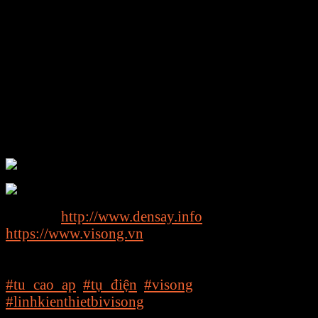
châm luôn đặt sự hài lòng của khách hàng lên
hàng đầu, xem sự thành công của khách hàng
chính là sự thành công của công ty
Alooo để được tư vấn Free nhé khách
Xin chân thành cám ơn!!
Nhanh tay kết nối với E-MART khi đang có nhu
cầu tư vấn hoặc đang muốn sử dụng sản phẩm
dịch vụ.
Vui lòng liên hệ chúng tôi qua SĐT hotline:
Ms Trang: 089.886.4118
Ms Nhung: 089.989.4118
Website:
http://www.densay.info
https://www.visong.vn
Địa chỉ Kho: Số 81, Xuân Thới 22, Ấp Mỹ Huề 4,
Xã Xuân Thới Đông, Huyện Hóc Môn, TPHCM
#tu_cao_ap
,
#tụ_điện
,
#visong
,
#linhkienthietbivisong