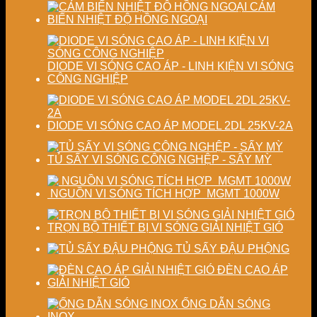
lượng
chất
CẢM
sấy
lượng
BIẾN NHIỆT ĐỘ HỒNG NGOẠI
công
sản
nghiệp
phẩm
DIODE VI SÓNG CAO ÁP - LINH KIỆN VI SÓNG
CÔNG NGHIỆP
DIODE VI SÓNG CAO ÁP MODEL 2DL 25KV-2A
TỦ SẤY VI SÓNG CÔNG NGHỆP - SẤY MỲ
NGUỒN VI SÓNG TÍCH HỢP MGMT 1000W
TRỌN BỘ THIẾT BỊ VI SÓNG GIẢI NHIỆT GIÓ
TỦ SẤY ĐẬU PHỘNG
ĐÈN CAO ÁP
GIẢI NHIỆT GIÓ
ỐNG DẪN SÓNG
INOX