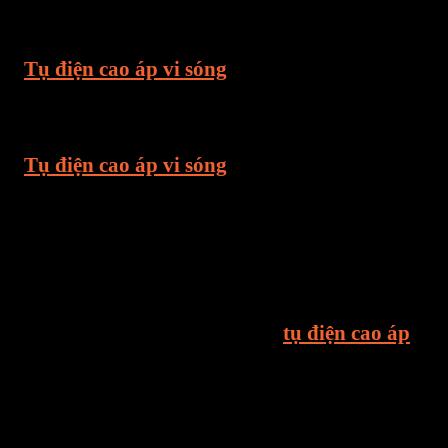
điện vi sóng cao áp hoạt động ổn định với điện áp
cao cho thời gian dài, rất an toàn và đáng tin cậy
–
Tụ điện cao áp vi sóng
kết hợp với máy biến
thế cao áp và Diode cao áp để chuyển đổi điện
220V thành nguồn điện một chiều cao thế: 4000-
5000V cấp cho bóng cao tần hoạt động.
–
Tụ điện cao áp vi sóng
có tác dụng nạp – xã
dòng điện để làm tăng dòng điện cao thế cho
nguồn phát sóng, có khả năng tự xã trong thời
gian ngắt kết nối nguồn 3 phút, an toàn trong việc
sử dụng.
– Một trong những nguyên nhân dẫn đến Lò vi
sóng không nóng là do nguồn điện cấp cho bóng
đèn cao tần không đủ điện hoặc
tụ điện cao áp
có
thể đã bị hỏng.
– Thiết bị điện trở cách điện cao, ổn định tốt, thích
hợp cho dòng điện xoay chiều mạch
– Thiết bị chống-thiết bị nổ và an toàn độ tin cậy.