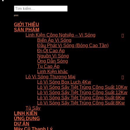
Tìm
kiếm:
GIỚI THIỆU
SẢN PHẨM
Linh Kiện Công Nghiệp – Vi Sóng
Biến Áp Vi Sóng
Đầu Phát Vi Sóng (Bóng Cao Tần)
Đi-Ốt Cao Áp
Nguồn Vi Sóng
Ống Dẫn Sóng
Tụ Cao Áp
Linh Kiện khác
Lò Vi Sóng Thương Mại
Lò Vi Sóng Box Luch 4Kw
Lò Vi Sóng Sấy Tiệt Trùng Công Suất 10Kw
Lò Vi Sóng Sấy Tiệt Trùng Công Suất 12Kw
Lò Vi Sóng Sấy Tiệt Trùng Công Suất 6Kw
Lò Vi Sóng Sấy Tiệt Trùng Công Suất 8Kw
Tủ Sấy
LINH KIỆN
ỨNG DỤNG
DỰ ÁN
Máy Cũ Thanh Lý