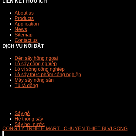
LIÊN KẾT HỮU ÍCH
About us
Products
Application
News
Sitemap
Contact us
DỊCH VỤ NỔI BẬT
Đèn sấy hồng ngoại
Lò sấy công nghiệp
Lò vi sóng công nghiệp
Lò sấy thực phẩm công nghiệp
Máy sấy nông sản
Tủ rã đông
Sấy gỗ
Hệ thống sấy
Sấy hơi nước
CÔNG TY TNHH E-MART - CHUYÊN THIẾT BỊ VI SÓNG