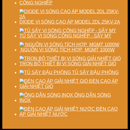
CÔNG NGHIỆP
DIODE VI SÓNG CAO ÁP MODEL 2DL 25KV-2A
TỦ SẤY VI SÓNG CÔNG NGHỆP - SẤY MỲ
NGUỒN VI SÓNG TÍCH HỢP MGMT 1000W
TRỌN BỘ THIẾT BỊ VI SÓNG GIẢI NHIỆT GIÓ
TỦ SẤY ĐẬU PHỘNG
ĐÈN CAO ÁP
GIẢI NHIỆT GIÓ
ỐNG DẪN SÓNG
INOX
ĐÈN CAO
ÁP GIẢI NHIỆT NƯỚC