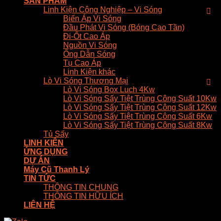
SẢN PHẨM
Linh Kiện Công Nghiệp – Vi Sóng
Biến Áp Vi Sóng
Đầu Phát Vi Sóng (Bóng Cao Tần)
Đi-Ốt Cao Áp
Nguồn Vi Sóng
Ống Dẫn Sóng
Tụ Cao Áp
Linh Kiện khác
Lò Vi Sóng Thương Mại
Lò Vi Sóng Box Luch 4Kw
Lò Vi Sóng Sấy Tiệt Trùng Công Suất 10Kw
Lò Vi Sóng Sấy Tiệt Trùng Công Suất 12Kw
Lò Vi Sóng Sấy Tiệt Trùng Công Suất 6Kw
Lò Vi Sóng Sấy Tiệt Trùng Công Suất 8Kw
Tủ Sấy
LINH KIỆN
ỨNG DỤNG
DỰ ÁN
Máy Cũ Thanh Lý
TIN TỨC
THÔNG TIN CHUNG
THÔNG TIN HỮU ÍCH
LIÊN HỆ