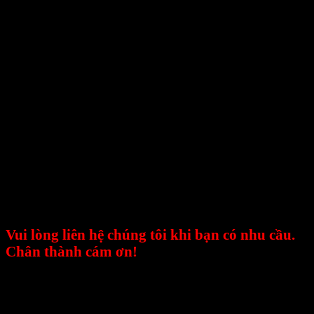
sấy, lò sấy, tủ rã đông, máy sấy công nghiệp và
cung cấp thiết bị linh kiện sấy, đèn sấy hồng ngoại
dùng trong công nghiệp tại Việt Nam. E-MART
mong muốn được đem đến cho khách hàng những
ứng dụng tốt nhất trong lĩnh vực sấy, luôn luôn
nghiên cứu và phát triển những giải pháp tối ưu về
mặt kỹ thuật, hợp lý về chi phí, dễ dàng làm chủ
công nghệ và mang lại giải pháp phù hợp nhất cho
doanh nghiệp.
E-MART luôn hướng về khách hàng với phương
châm luôn đặt sự hài lòng của khách hàng lên
hàng đầu, xem sự thành công của khách hàng
chính là sự thành công của công ty.
Vui lòng liên hệ chúng tôi khi bạn có nhu cầu.
Chân thành cám ơn!