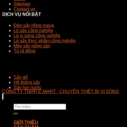
Sitemap
Contact us
DỊCH VỤ NỔI BẬT
Đèn sấy hồng ngoại
Lò sấy công nghiệp
Lò vi sóng công nghiệp
Lò sấy thực phẩm công nghiệp
Máy sấy nông sản
Tủ rã đông
Sấy gỗ
Hệ thống sấy
Sấy hơi nước
CÔNG TY TNHH E-MART - CHUYÊN THIẾT BỊ VI SÓNG
Tìm
kiếm:
GIỚI THIỆU