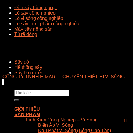
Đèn sấy hồng ngoại
Lò sấy công nghiệp
Lò vi sóng công nghiệp
Lò sấy thực phẩm công nghiệp
Máy sấy nông sản
Tủ rã đông
Sấy gỗ
Hệ thống sấy
Sấy hơi nước
CÔNG TY TNHH E-MART - CHUYÊN THIẾT BỊ VI SÓNG
Tìm
kiếm:
GIỚI THIỆU
SẢN PHẨM
Linh Kiện Công Nghiệp – Vi Sóng
Biến Áp Vi Sóng
Đầu Phát Vi Sóng (Bóng Cao Tần)