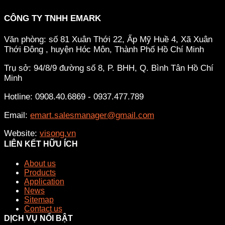
CÔNG TY TNHH EMARK
Văn phòng: số 81 Xuân Thới 22, Ấp Mỹ Huề 4, Xã Xuân
Thới Đông , huyện Hóc Môn, Thành Phố Hồ Chí Minh
Trụ sở: 94/8/9 đường số 8, P. BHH, Q. Bình Tân
Hồ Chí
Minh
Hotline: 0908.40.6869 - 0937.477.789
Email:
emart.salesmanager@gmail.com
Website:
visong.vn
LIÊN KẾT HỮU ÍCH
About us
Products
Application
News
Sitemap
Contact us
DỊCH VỤ NỔI BẬT