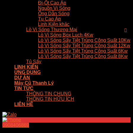
Đi-Ốt Cao Áp
Nguồn Vi Sóng
Ống Dẫn Sóng
Tụ Cao Áp
Linh Kiện khác
Lò Vi Sóng Thương Mại
Lò Vi Sóng Box Luch 4Kw
Lò Vi Sóng Sấy Tiệt Trùng Công Suất 10Kw
Lò Vi Sóng Sấy Tiệt Trùng Công Suất 12Kw
Lò Vi Sóng Sấy Tiệt Trùng Công Suất 6Kw
Lò Vi Sóng Sấy Tiệt Trùng Công Suất 8Kw
Tủ Sấy
LINH KIỆN
ỨNG DỤNG
DỰ ÁN
Máy Cũ Thanh Lý
TIN TỨC
THÔNG TIN CHUNG
THÔNG TIN HỮU ÍCH
LIÊN HỆ
0908406869