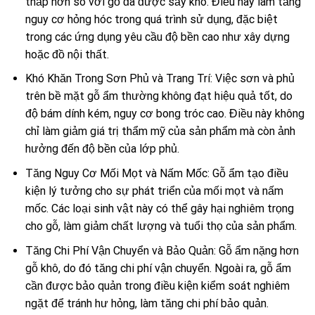
thấp hơn so với gỗ đã được sấy khô. Điều này làm tăng
nguy cơ hỏng hóc trong quá trình sử dụng, đặc biệt
trong các ứng dụng yêu cầu độ bền cao như xây dựng
hoặc đồ nội thất.
Khó Khăn Trong Sơn Phủ và Trang Trí: Việc sơn và phủ
trên bề mặt gỗ ẩm thường không đạt hiệu quả tốt, do
độ bám dính kém, nguy cơ bong tróc cao. Điều này không
chỉ làm giảm giá trị thẩm mỹ của sản phẩm mà còn ảnh
hưởng đến độ bền của lớp phủ.
Tăng Nguy Cơ Mối Mọt và Nấm Mốc: Gỗ ẩm tạo điều
kiện lý tưởng cho sự phát triển của mối mọt và nấm
mốc. Các loại sinh vật này có thể gây hại nghiêm trọng
cho gỗ, làm giảm chất lượng và tuổi thọ của sản phẩm.
Tăng Chi Phí Vận Chuyển và Bảo Quản: Gỗ ẩm nặng hơn
gỗ khô, do đó tăng chi phí vận chuyển. Ngoài ra, gỗ ẩm
cần được bảo quản trong điều kiện kiểm soát nghiêm
ngặt để tránh hư hỏng, làm tăng chi phí bảo quản.