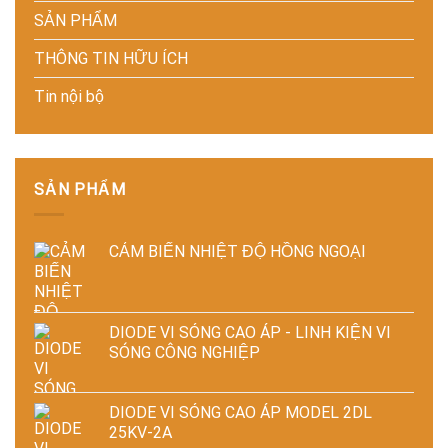
pháp
tiết
sản
SẢN PHẨM
tiết
kiệm
xuất
kiệm
năng
hiện
THÔNG TIN HỮU ÍCH
năng
lượng
đại
lượng
và
Tin nội bộ
và
ổn
ổn
định
định
chất
chất
lượng
lượng
sản
sấy
phẩm
SẢN PHẨM
công
nghiệp
CẢM BIẾN NHIỆT ĐỘ HỒNG NGOẠI
DIODE VI SÓNG CAO ÁP - LINH KIỆN VI
SÓNG CÔNG NGHIỆP
DIODE VI SÓNG CAO ÁP MODEL 2DL
25KV-2A