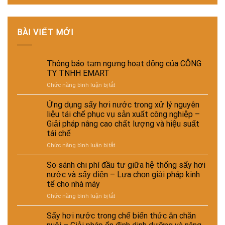
BÀI VIẾT MỚI
Thông báo tạm ngưng hoạt động của CÔNG
TY TNHH EMART
ở
Chức năng bình luận bị tắt
Thông
báo
Ứng dụng sấy hơi nước trong xử lý nguyên
tạm
liệu tái chế phục vụ sản xuất công nghiệp –
ngưng
Giải pháp nâng cao chất lượng và hiệu suất
hoạt
tái chế
động
của
ở
Chức năng bình luận bị tắt
CÔNG
Ứng
TY
dụng
So sánh chi phí đầu tư giữa hệ thống sấy hơi
TNHH
sấy
nước và sấy điện – Lựa chọn giải pháp kinh
EMART
hơi
tế cho nhà máy
nước
ở
Chức năng bình luận bị tắt
trong
So
xử
sánh
lý
Sấy hơi nước trong chế biến thức ăn chăn
chi
nguyên