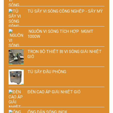
TỦ SẤY VI SÓNG CÔNG NGHỆP - SẤY MỲ
NGUỒN VI SÓNG TÍCH HỢP MGMT
1000W
TRỌN BỘ THIẾT BỊ VI SÓNG GIẢI NHIỆT
GIÓ
TỦ SẤY ĐẬU PHỘNG
ĐÈN CAO ÁP GIẢI NHIỆT GIÓ
ỐNG DẪN SÓNG INOX