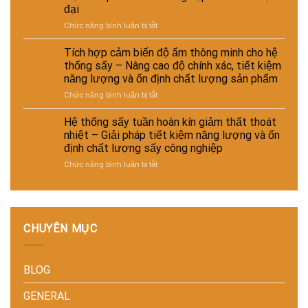
sấy
hiệu
ngành
phẩm
đại
–
suất
da
Giải
và
–
ở
Chức năng bình luận bị tắt
pháp
tự
giày
Hệ
giảm
động
và
thống
Tích hợp cảm biến độ ẩm thông minh cho hệ
thất
hóa
vật
sấy
thống sấy – Nâng cao độ chính xác, tiết kiệm
thoát
nhà
liệu
đa
năng lượng và ổn định chất lượng sản phẩm
nhiệt
máy
tổng
năng
và
hợp
ở
Chức năng bình luận bị tắt
cho
tiết
–
Tích
nhiều
kiệm
Giải
hợp
loại
Hệ thống sấy tuần hoàn kín giảm thất thoát
năng
pháp
cảm
sản
nhiệt – Giải pháp tiết kiệm năng lượng và ổn
lượng
sấy
biến
phẩm
định chất lượng sấy công nghiệp
cho
ổn
độ
khác
nhà
ở
Chức năng bình luận bị tắt
định,
ẩm
nhau
máy
Hệ
hạn
thông
–
thống
chế
minh
Giải
sấy
biến
cho
pháp
tuần
dạng
hệ
linh
hoàn
và
thống
hoạt,
CHUYÊN MỤC
kín
nâng
sấy
tiết
giảm
cao
–
kiệm
thất
chất
Nâng
chi
BLOG
thoát
lượng
cao
phí
nhiệt
thành
độ
cho
–
phẩm
chính
doanh
GENERAL
Giải
xác,
nghiệp