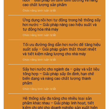
nuôi – Giải pháp ổn định dinh dưỡng và nâng
phí
liệu
cao chất lượng sản phẩm
đầu
tái
ở
Chức năng bình luận bị tắt
tư
chế
Sấy
giữa
phục
hơi
hệ
vụ
Ứng dụng nồi hơi tự động trong hệ thống sấy
nước
thống
sản
hơi nước – Giải pháp nâng cao hiệu suất và
trong
sấy
xuất
tự động hóa nhà máy
chế
hơi
công
ở
Chức năng bình luận bị tắt
biến
nước
nghiệp
Ứng
thức
và
–
dụng
ăn
sấy
Tối ưu đường ống dẫn hơi nước để tăng hiệu
Giải
nồi
chăn
điện
pháp
suất sấy – Giải pháp giảm thất thoát nhiệt
hơi
nuôi
–
nâng
và tiết kiệm năng lượng cho nhà máy
tự
–
Lựa
cao
ở
Chức năng bình luận bị tắt
động
Giải
chọn
chất
Tối
trong
pháp
giải
lượng
ưu
hệ
ổn
Sấy hơi nước cho ngành da – giày và vật liệu
pháp
và
đường
thống
định
kinh
hiệu
tổng hợp – Giải pháp sấy ổn định, hạn chế
ống
sấy
dinh
tế
suất
biến dạng và nâng cao chất lượng thành
dẫn
hơi
dưỡng
cho
tái
phẩm
hơi
nước
và
nhà
chế
nước
–
ở
Chức năng bình luận bị tắt
nâng
máy
để
Giải
Sấy
cao
tăng
pháp
hơi
chất
Hệ thống sấy đa năng cho nhiều loại sản
hiệu
nâng
nước
lượng
phẩm khác nhau – Giải pháp linh hoạt, tiết
suất
cao
cho
sản
kiệm chi phí cho doanh nghiệp sản xuất hiện