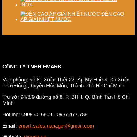
INOX
ĐÈN CAO
ÁP GIẢI NHIỆT NƯỚC
CÔNG TY TNHH EMARK
Văn phòng: số 81 Xuân Thới 22, Ấp Mỹ Huề 4, Xã Xuân
Thới Đông , huyện Hóc Môn, Thành Phố Hồ Chí Minh
Trụ sở: 94/8/9 đường số 8, P. BHH, Q. Bình Tân
Hồ Chí
Minh
Hotline: 0908.40.6869 - 0937.477.789
Email:
emart.salesmanager@gmail.com
Website:
visong.vn