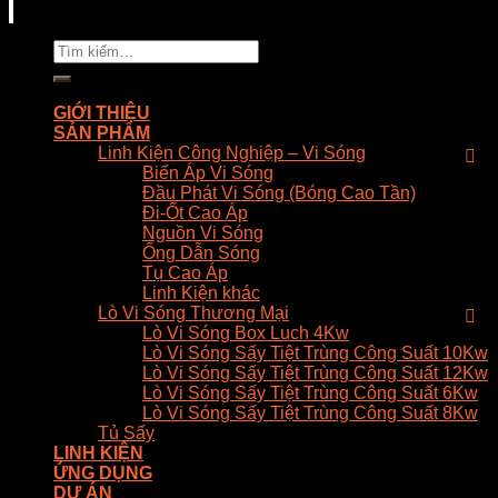
Tìm
kiếm:
GIỚI THIỆU
SẢN PHẨM
Linh Kiện Công Nghiệp – Vi Sóng
Biến Áp Vi Sóng
Đầu Phát Vi Sóng (Bóng Cao Tần)
Đi-Ốt Cao Áp
Nguồn Vi Sóng
Ống Dẫn Sóng
Tụ Cao Áp
Linh Kiện khác
Lò Vi Sóng Thương Mại
Lò Vi Sóng Box Luch 4Kw
Lò Vi Sóng Sấy Tiệt Trùng Công Suất 10Kw
Lò Vi Sóng Sấy Tiệt Trùng Công Suất 12Kw
Lò Vi Sóng Sấy Tiệt Trùng Công Suất 6Kw
Lò Vi Sóng Sấy Tiệt Trùng Công Suất 8Kw
Tủ Sấy
LINH KIỆN
ỨNG DỤNG
DỰ ÁN