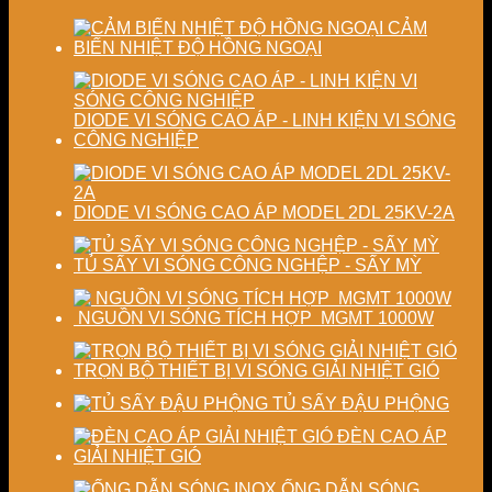
chất
định
lượng
chất
CẢM
sấy
lượng
BIẾN NHIỆT ĐỘ HỒNG NGOẠI
công
sản
nghiệp
phẩm
DIODE VI SÓNG CAO ÁP - LINH KIỆN VI SÓNG
CÔNG NGHIỆP
DIODE VI SÓNG CAO ÁP MODEL 2DL 25KV-2A
TỦ SẤY VI SÓNG CÔNG NGHỆP - SẤY MỲ
NGUỒN VI SÓNG TÍCH HỢP MGMT 1000W
TRỌN BỘ THIẾT BỊ VI SÓNG GIẢI NHIỆT GIÓ
TỦ SẤY ĐẬU PHỘNG
ĐÈN CAO ÁP
GIẢI NHIỆT GIÓ
ỐNG DẪN SÓNG