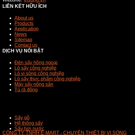
LIÊN KẾT HỮU ÍCH
About us
Products
Application
News
Sitemap
Contact us
DỊCH VỤ NỔI BẬT
Đèn sấy hồng ngoại
Lò sấy công nghiệp
Lò vi sóng công nghiệp
Lò sấy thực phẩm công nghiệp
Máy sấy nông sản
Tủ rã đông
Sấy gỗ
Hệ thống sấy
Sấy hơi nước
CÔNG TY TNHH E-MART - CHUYÊN THIẾT BỊ VI SÓNG