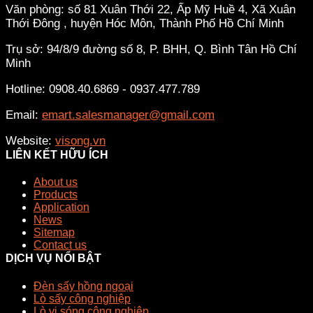
Văn phòng: số 81 Xuân Thới 22, Ấp Mỹ Huề 4, Xã Xuân
Thới Đông , huyện Hóc Môn, Thành Phố Hồ Chí Minh
Trụ sở: 94/8/9 đường số 8, P. BHH, Q. Bình Tân
Hồ Chí
Minh
Hotline: 0908.40.6869 - 0937.477.789
Email:
emart.salesmanager@gmail.com
Website:
visong.vn
LIÊN KẾT HỮU ÍCH
About us
Products
Application
News
Sitemap
Contact us
DỊCH VỤ NỔI BẬT
Đèn sấy hồng ngoại
Lò sấy công nghiệp
Lò vi sóng công nghiệp