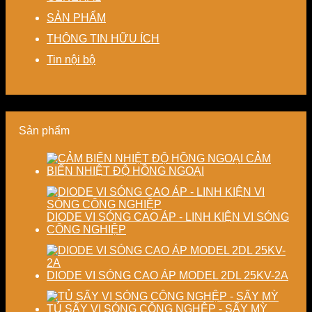
nhiệt
nhà
tiết
biến
Nâng
SẢN PHẨM
–
máy
kiệm
dạng
cao
Giải
chi
và
độ
THÔNG TIN HỮU ÍCH
pháp
phí
nâng
chính
tiết
cho
cao
xác,
Tin nội bộ
kiệm
doanh
chất
tiết
năng
nghiệp
lượng
kiệm
lượng
sản
thành
năng
và
xuất
phẩm
lượng
ổn
hiện
và
Sản phẩm
định
đại
ổn
chất
định
lượng
chất
CẢM
sấy
lượng
BIẾN NHIỆT ĐỘ HỒNG NGOẠI
công
sản
nghiệp
phẩm
DIODE VI SÓNG CAO ÁP - LINH KIỆN VI SÓNG
CÔNG NGHIỆP
DIODE VI SÓNG CAO ÁP MODEL 2DL 25KV-2A
TỦ SẤY VI SÓNG CÔNG NGHỆP - SẤY MỲ