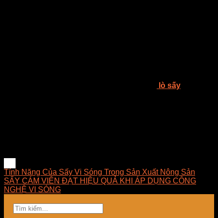
Lựa chọn máy sấy thực phẩm vừa giá tiền
Hiện nay, trên thị trường có rất đa dạng các loại máy sấy
thực phẩm khác nhau với cùng nhiều phân khúc giá từ cao
đến thấp. Tùy vào tình hình tài chính của mỗi cá nhân người
tiêu dùng, mà bạn có thể dựa vào đó để lựa chọn loại máy
sấy phù hợp.
Công ty TNHH E-MART chuyên tư vấn giải pháp sấy, thiết
kế – thi công – lắp đặt – bảo trì hệ thống sấy,
lò sấy
, tủ rã
đông, máy sấy công nghiệp và cung cấp thiết bị linh kiện sấy,
đèn sấy hồng ngoại dùng trong công nghiệp tại Việt Nam. E-
MART mong muốn được đem đến cho khách hàng những
ứng dụng tốt nhất trong lĩnh vực sấy, luôn luôn nghiên cứu
và phát triển những giải pháp tối ưu về mặt kỹ thuật, hợp lý
về chi phí, dễ dàng làm chủ công nghệ và mang lại giải pháp
phù hợp nhất cho doanh nghiệp.
Tính Năng Của Sấy Vi Sóng Trong Sản Xuất Nông Sản
SẤY CÁM VIÊN ĐẠT HIỆU QUẢ KHI ÁP DỤNG CÔNG
NGHỆ VI SÓNG