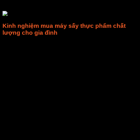
khô, thịt bò khô, khô gà, măng khô, trà, hạt, hoa, nấm…
Kinh nghiệm mua máy sấy thực phẩm chất
lượng cho gia đình
Lựa chọn kích thước máy phù hợp
Việc chọn lựa kích thước máy phù hợp khá quan trọng, bạn
xem xét thật kỹ lưỡng nhu cầu sử dụng của bản thân hoặc
gia đình để đưa ra quyết định. Vì nếu bạn chọn một chiếc
máy có kích thước quá lớn, thì việc di chuyển, sắp xếp
không gian lắp đặt máy cũng như việc vệ sinh máy sẽ tốn
của bạn khá nhiều thời gian.
Dung tích của máy
Dựa vào số thành viên trong gia đình, cũng như khả năng ăn
uống của mỗi người mà bạn có thể cân nhắc chọn lựa loại
máy sấy thực phẩm thích hợp. Hiện nay, trên thị trường có
đa dạng các loại máy có đầy đủ mọi loại dung tích mà bạn có
thể tùy ý lựa chọn.
Lựa chọn chất liệu của máy