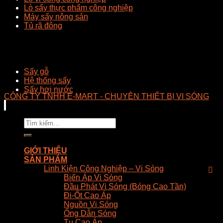
Lò sấy thực phẩm công nghiệp
Máy sấy nông sản
Tủ rã đông
Sấy gỗ
Hệ thống sấy
Sấy hơi nước
CÔNG TY TNHH E-MART - CHUYÊN THIẾT BỊ VI SÓNG
Tìm
kiếm:
GIỚI THIỆU
SẢN PHẨM
Linh Kiện Công Nghiệp – Vi Sóng
Biến Áp Vi Sóng
Đầu Phát Vi Sóng (Bóng Cao Tần)
Đi-Ốt Cao Áp
Nguồn Vi Sóng
Ống Dẫn Sóng
Tụ Cao Áp