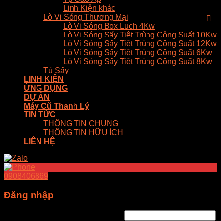
Linh Kiện khác
Lò Vi Sóng Thương Mại
Lò Vi Sóng Box Luch 4Kw
Lò Vi Sóng Sấy Tiệt Trùng Công Suất 10Kw
Lò Vi Sóng Sấy Tiệt Trùng Công Suất 12Kw
Lò Vi Sóng Sấy Tiệt Trùng Công Suất 6Kw
Lò Vi Sóng Sấy Tiệt Trùng Công Suất 8Kw
Tủ Sấy
LINH KIỆN
ỨNG DỤNG
DỰ ÁN
Máy Cũ Thanh Lý
TIN TỨC
THÔNG TIN CHUNG
THÔNG TIN HỮU ÍCH
LIÊN HỆ
0908406869
Đăng nhập
Tên tài khoản hoặc địa chỉ email
*