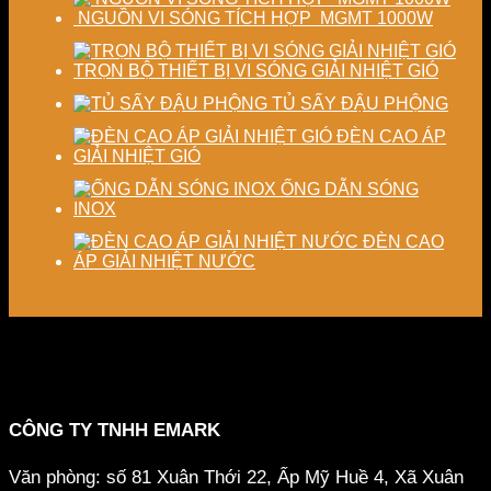
NGUỒN VI SÓNG TÍCH HỢP MGMT 1000W
TRỌN BỘ THIẾT BỊ VI SÓNG GIẢI NHIỆT GIÓ
TỦ SẤY ĐẬU PHỘNG
ĐÈN CAO ÁP
GIẢI NHIỆT GIÓ
ỐNG DẪN SÓNG
INOX
ĐÈN CAO
ÁP GIẢI NHIỆT NƯỚC
CÔNG TY TNHH EMARK
Văn phòng: số 81 Xuân Thới 22, Ấp Mỹ Huề 4, Xã Xuân