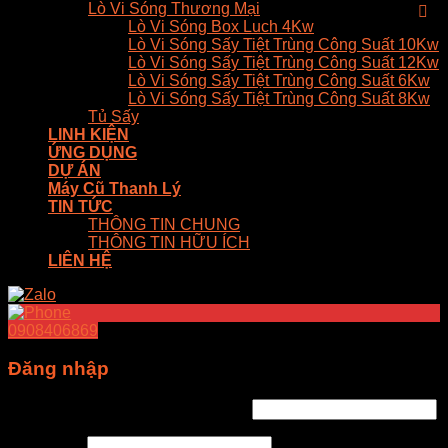
Lò Vi Sóng Thương Mại
Lò Vi Sóng Box Luch 4Kw
Lò Vi Sóng Sấy Tiệt Trùng Công Suất 10Kw
Lò Vi Sóng Sấy Tiệt Trùng Công Suất 12Kw
Lò Vi Sóng Sấy Tiệt Trùng Công Suất 6Kw
Lò Vi Sóng Sấy Tiệt Trùng Công Suất 8Kw
Tủ Sấy
LINH KIỆN
ỨNG DỤNG
DỰ ÁN
Máy Cũ Thanh Lý
TIN TỨC
THÔNG TIN CHUNG
THÔNG TIN HỮU ÍCH
LIÊN HỆ
0908406869
Đăng nhập
Tên tài khoản hoặc địa chỉ email
*
Mật khẩu
*