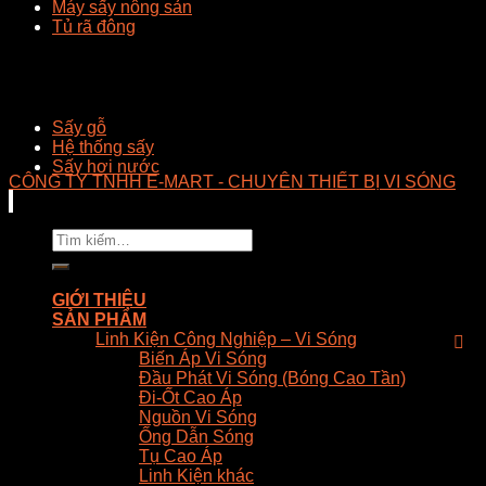
Máy sấy nông sản
Tủ rã đông
Sấy gỗ
Hệ thống sấy
Sấy hơi nước
CÔNG TY TNHH E-MART - CHUYÊN THIẾT BỊ VI SÓNG
Tìm
kiếm:
GIỚI THIỆU
SẢN PHẨM
Linh Kiện Công Nghiệp – Vi Sóng
Biến Áp Vi Sóng
Đầu Phát Vi Sóng (Bóng Cao Tần)
Đi-Ốt Cao Áp
Nguồn Vi Sóng
Ống Dẫn Sóng
Tụ Cao Áp
Linh Kiện khác