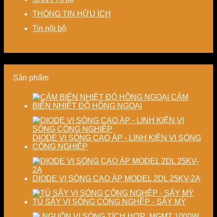
Giải
chi
và
độ
THÔNG TIN HỮU ÍCH
pháp
phí
nâng
chính
tiết
cho
cao
xác,
Tin nội bộ
kiệm
doanh
chất
tiết
năng
nghiệp
lượng
kiệm
lượng
sản
thành
năng
và
xuất
phẩm
lượng
ổn
hiện
và
Sản phẩm
định
đại
ổn
chất
định
lượng
chất
CẢM
sấy
lượng
BIẾN NHIỆT ĐỘ HỒNG NGOẠI
công
sản
nghiệp
phẩm
DIODE VI SÓNG CAO ÁP - LINH KIỆN VI SÓNG
CÔNG NGHIỆP
DIODE VI SÓNG CAO ÁP MODEL 2DL 25KV-2A
TỦ SẤY VI SÓNG CÔNG NGHỆP - SẤY MỲ