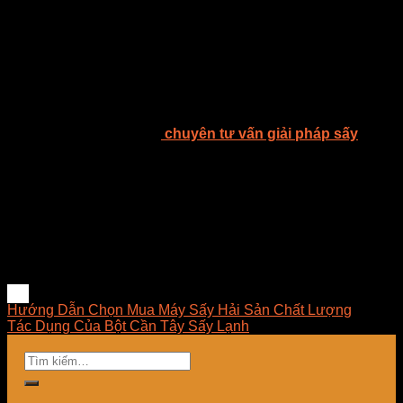
Trình Sấy
Kết quả của quá trình sấy bằng máy là những hạt muối tôm
màu đỏ cuốn hút, mang trong mình mùi thơm đặc trưng và
hương vị tinh tế. Quá trình này giúp duy trì được giá trị dinh
dưỡng của muối tôm, đồng thời bảo quản lâu dài mà không
làm mất đi hương vị và phẩm chất của nguyên liệu ban đầu.
Công ty TNHH E-MART
chuyên tư vấn giải pháp sấy
, thiết
kế – thi công – lắp đặt – bảo trì hệ thống sấy, lò sấy, tủ rã
đông, máy sấy công nghiệp và cung cấp thiết bị linh kiện sấy,
đèn sấy hồng ngoại dùng trong công nghiệp tại Việt Nam. E-
MART mong muốn được đem đến cho khách hàng những
ứng dụng tốt nhất trong lĩnh vực sấy, luôn luôn nghiên cứu
và phát triển những giải pháp tối ưu về mặt kỹ thuật, hợp lý
về chi phí, dễ dàng làm chủ công nghệ và mang lại giải pháp
phù hợp nhất cho doanh nghiệp.
Hướng Dẫn Chọn Mua Máy Sấy Hải Sản Chất Lượng
Tác Dụng Của Bột Cần Tây Sấy Lạnh