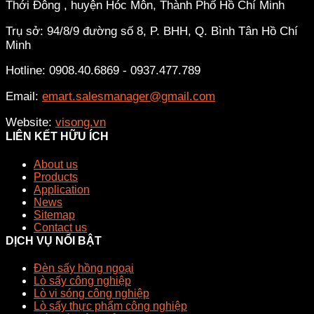
Thới Đông , huyện Hóc Môn, Thành Phố Hồ Chí Minh
Trụ sở: 94/8/9 đường số 8, P. BHH, Q. Bình Tân
Hồ Chí
Minh
Hotline: 0908.40.6869 - 0937.477.789
Email:
emart.salesmanager@gmail.com
Website:
visong.vn
LIÊN KẾT HỮU ÍCH
About us
Products
Application
News
Sitemap
Contact us
DỊCH VỤ NỔI BẬT
Đèn sấy hồng ngoại
Lò sấy công nghiệp
Lò vi sóng công nghiệp
Lò sấy thực phẩm công nghiệp