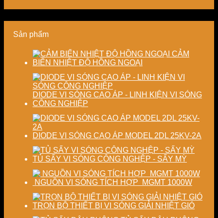
lượng
sản
thành
năng
và
xuất
phẩm
lượng
ổn
hiện
và
Sản phẩm
định
đại
ổn
chất
định
lượng
chất
CẢM
sấy
lượng
BIẾN NHIỆT ĐỘ HỒNG NGOẠI
công
sản
nghiệp
phẩm
DIODE VI SÓNG CAO ÁP - LINH KIỆN VI SÓNG
CÔNG NGHIỆP
DIODE VI SÓNG CAO ÁP MODEL 2DL 25KV-2A
TỦ SẤY VI SÓNG CÔNG NGHỆP - SẤY MỲ
NGUỒN VI SÓNG TÍCH HỢP MGMT 1000W
TRỌN BỘ THIẾT BỊ VI SÓNG GIẢI NHIỆT GIÓ