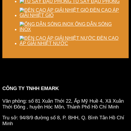
TỦ SẤY ĐẬU PHỘNG
ĐÈN CAO ÁP
GIẢI NHIỆT GIÓ
ỐNG DẪN SÓNG
INOX
ĐÈN CAO
ÁP GIẢI NHIỆT NƯỚC
CÔNG TY TNHH EMARK
Văn phòng: số 81 Xuân Thới 22, Ấp Mỹ Huề 4, Xã Xuân
Thới Đông , huyện Hóc Môn, Thành Phố Hồ Chí Minh
Trụ sở: 94/8/9 đường số 8, P. BHH, Q. Bình Tân
Hồ Chí
Minh