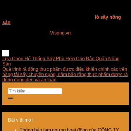
sạch.
Muốn làm khô thực phẩm để bảo quản lâu hơn mà lại không
tốn sức thì cách tốt nhất đó chính là sử dụng
lò sấy nông
sản
công nghiệp. Sử dụng tủ sấy nông sản đang dần trở
thành xu thế trong cuộc sống hiện nay để thay thế cho việc
phơi khô truyền thống.
Visong.vn
sẽ cùng bạn tìm hiểu về
các dòng máy sấy nông sản đang được ưa chuộng nhất hiện
nay.
Lựa Chọn Hệ Thống Sấy Phù Hợp Cho Bảo Quản Nông
Sản
Quá trình rã đông thực phẩm được điều khiển chính xác trên
băng tải sấy chuyên dụng, đảm bảo rằng thực phẩm được rã
đông đồng đều và an toàn
Bài viết mới
Thông báo tạm ngưng hoạt động của CÔNG TY