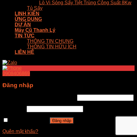
Lò Vi Sóng Sấy Tiệt Trùng Công Suất 8Kw
Tủ Sấy
LINH KIỆN
ỨNG DỤNG
DỰ ÁN
Máy Cũ Thanh Lý
TIN TỨC
THÔNG TIN CHUNG
THÔNG TIN HỮU ÍCH
LIÊN HỆ
0908406869
Đăng nhập
Tên tài khoản hoặc địa chỉ email
*
Mật khẩu
*
Ghi nhớ mật khẩu
Đăng nhập
Quên mật khẩu?