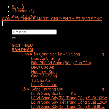
Sấy gỗ
Hệ thống sấy
Sấy hơi nước
CÔNG TY TNHH E-MART - CHUYÊN THIẾT BỊ VI SÓNG
Tìm
kiếm:
GIỚI THIỆU
SẢN PHẨM
Linh Kiện Công Nghiệp – Vi Sóng
Biến Áp Vi Sóng
Đầu Phát Vi Sóng (Bóng Cao Tần)
Đi-Ốt Cao Áp
Nguồn Vi Sóng
Ống Dẫn Sóng
Tụ Cao Áp
Linh Kiện khác
Lò Vi Sóng Thương Mại
Lò Vi Sóng Box Luch 4Kw
Lò Vi Sóng Sấy Tiệt Trùng Công Suất 10Kw
Lò Vi Sóng Sấy Tiệt Trùng Công Suất 12Kw
Lò Vi Sóng Sấy Tiệt Trùng Công Suất 6Kw