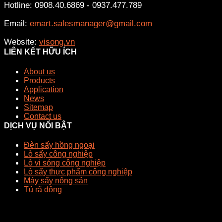
Hotline: 0908.40.6869 - 0937.477.789
Email:
emart.salesmanager@gmail.com
Website:
visong.vn
LIÊN KẾT HỮU ÍCH
About us
Products
Application
News
Sitemap
Contact us
DỊCH VỤ NỔI BẬT
Đèn sấy hồng ngoại
Lò sấy công nghiệp
Lò vi sóng công nghiệp
Lò sấy thực phẩm công nghiệp
Máy sấy nông sản
Tủ rã đông