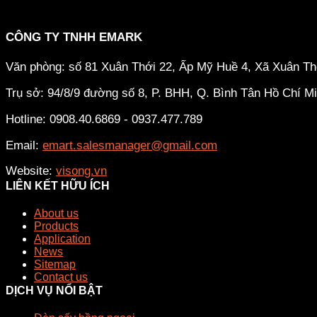
CÔNG TY TNHH EMARK
Văn phòng: số 81 Xuân Thới 22, Ấp Mỹ Huề 4, Xã Xuân T
Trụ sở: 94/8/9 đường số 8, P. BHH, Q. Bình Tân
Hồ Chí M
Hotline: 0908.40.6869 - 0937.477.789
Email:
emart.salesmanager@gmail.com
Website:
visong.vn
LIÊN KẾT HỮU ÍCH
About us
Products
Application
News
Sitemap
Contact us
DỊCH VỤ NỔI BẬT