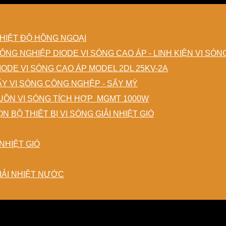
HIỆT ĐỘ HỒNG NGOẠI
DIODE VI SÓNG CAO ÁP - LINH KIỆN VI SÓ
IODE VI SÓNG CAO ÁP MODEL 2DL 25KV-2A
ẤY VI SÓNG CÔNG NGHỆP - SẤY MỲ
ỒN VI SÓNG TÍCH HỢP MGMT 1000W
N BỘ THIẾT BỊ VI SÓNG GIẢI NHIỆT GIÓ
NHIỆT GIÓ
IẢI NHIỆT NƯỚC