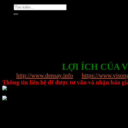
Tìm
kiếm:
Rate this post
LỢI ÍCH CỦA 
Web:
http://www.densay.info
https://www.vison
Thông tin liên hệ để được tư vấn và nhận báo gi
0898.864.118 – Ms Trang
0899.894.118 – Ms Nhung
Địa chỉ Kho: Số 81, Xuân Thới 22, Ấp Mỹ Huề 4
===============
Công ty TNHH E-Mart xin giới thiệu đến quý khá