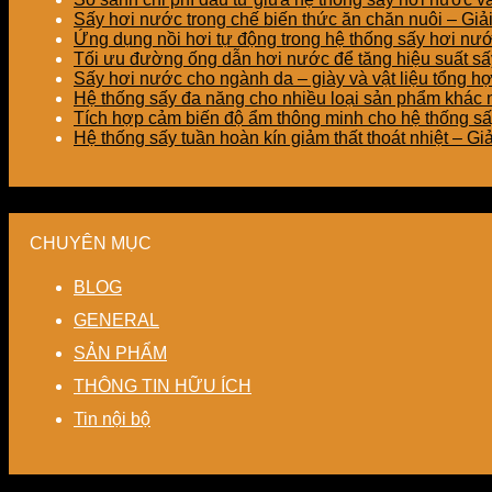
Sấy hơi nước trong chế biến thức ăn chăn nuôi – Gi
Ứng dụng nồi hơi tự động trong hệ thống sấy hơi nư
Tối ưu đường ống dẫn hơi nước để tăng hiệu suất sấy
Sấy hơi nước cho ngành da – giày và vật liệu tổng h
Hệ thống sấy đa năng cho nhiều loại sản phẩm khác nh
Tích hợp cảm biến độ ẩm thông minh cho hệ thống sấ
Hệ thống sấy tuần hoàn kín giảm thất thoát nhiệt – G
CHUYÊN MỤC
BLOG
GENERAL
SẢN PHẨM
THÔNG TIN HỮU ÍCH
Tin nội bộ