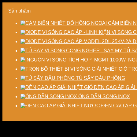
Sản phẩm
CẢM BIẾN N
D
TỦ S
NGU
TRỌ
TỦ SẤY ĐẬU PHỘNG
ĐÈN CAO ÁP GIẢI 
ỐNG DẪN SÓNG INOX
ĐÈN CAO ÁP G