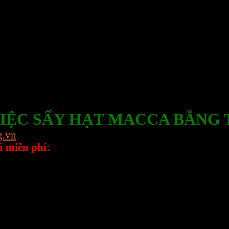
VIỆC SẤY HẠT MACCA BẰNG 
g.vn
á miễn phí:
, Xã Xuân Thới Đông, Huyện Hóc Môn, TPHCM.
ch thiết bị TỦ SẤY VI SÓNG 6KW thường được sử dụ