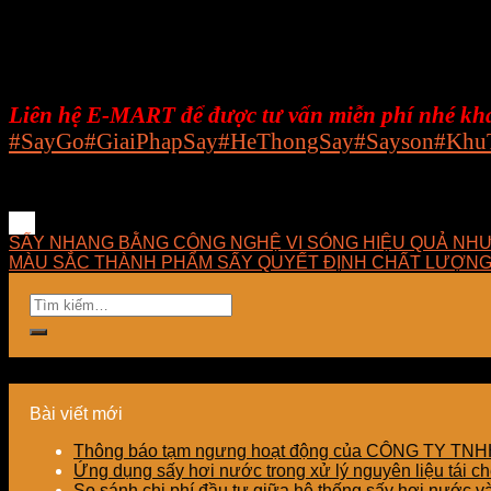
ứng dụng tốt nhất trong lĩnh vực sấy, luôn luôn ngh
công nghệ và mang lại giải pháp phù hợp nhất cho
E-MART luôn hướng về khách hàng với phương châm 
sự thành công của công ty.
Liên hệ E-MART để được tư vấn miễn phí nhé kh
#SayGo
#GiaiPhapSay
#HeThongSay
#Sayson
#Khu
SẤY NHANG BẰNG CÔNG NGHỆ VI SÓNG HIỆU QUẢ NHƯ
MÀU SẮC THÀNH PHẨM SẤY QUYẾT ĐỊNH CHẤT LƯỢNG
Bài viết mới
Thông báo tạm ngưng hoạt động của CÔNG TY T
Ứng dụng sấy hơi nước trong xử lý nguyên liệu tái ch
So sánh chi phí đầu tư giữa hệ thống sấy hơi nước v