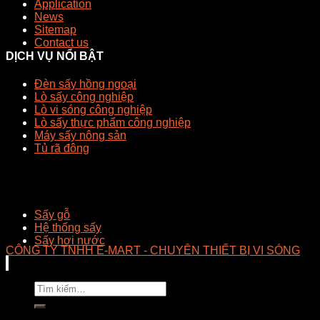
Application
News
Sitemap
Contact us
DỊCH VỤ NỔI BẬT
Đèn sấy hồng ngoại
Lò sấy công nghiệp
Lò vi sóng công nghiệp
Lò sấy thực phẩm công nghiệp
Máy sấy nông sản
Tủ rã đông
Sấy gỗ
Hệ thống sấy
Sấy hơi nước
CÔNG TY TNHH E-MART - CHUYÊN THIẾT BỊ VI SÓNG
Tìm
kiếm: