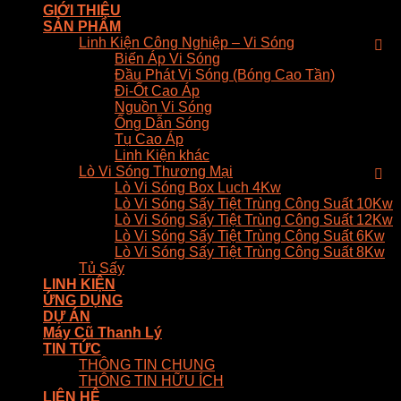
GIỚI THIỆU
SẢN PHẨM
Linh Kiện Công Nghiệp – Vi Sóng
Biến Áp Vi Sóng
Đầu Phát Vi Sóng (Bóng Cao Tần)
Đi-Ốt Cao Áp
Nguồn Vi Sóng
Ống Dẫn Sóng
Tụ Cao Áp
Linh Kiện khác
Lò Vi Sóng Thương Mại
Lò Vi Sóng Box Luch 4Kw
Lò Vi Sóng Sấy Tiệt Trùng Công Suất 10Kw
Lò Vi Sóng Sấy Tiệt Trùng Công Suất 12Kw
Lò Vi Sóng Sấy Tiệt Trùng Công Suất 6Kw
Lò Vi Sóng Sấy Tiệt Trùng Công Suất 8Kw
Tủ Sấy
LINH KIỆN
ỨNG DỤNG
DỰ ÁN
Máy Cũ Thanh Lý
TIN TỨC
THÔNG TIN CHUNG
THÔNG TIN HỮU ÍCH
LIÊN HỆ