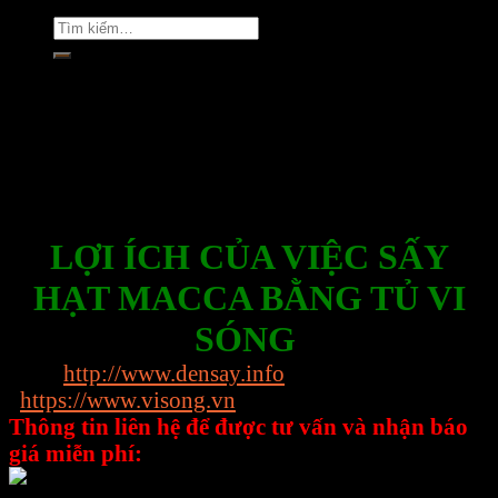
Tìm
kiếm:
Rate this post
LỢI ÍCH CỦA VIỆC SẤY
HẠT MACCA BẰNG TỦ VI
SÓNG
Web:
http://www.densay.info
https://www.visong.vn
Thông tin liên hệ để được tư vấn và nhận báo
giá miễn phí:
0898.864.118 – Ms Trang