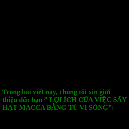
thực phẩm như cơm, mì, khoai tây, hạt giống, thịt,
hải sản và nhiều loại thực phẩm khác. Ngoài ra, tủ
sấy vi sóng còn được sử dụng để sấy khô hoặc làm
khô một số loại thực phẩm, ví dụ như khoai tây
chiên, thịt bò khô, và trái cây sấy khô.
– Tủ sấy vi sóng có nhiều ưu điểm như làm nóng
nhanh, tiết kiệm thời gian, dễ sử dụng và tiện lợi.
Tuy nhiên, cần lưu ý rằng tủ sấy vi sóng có thể
làm thực phẩm bị khô hoặc cháy nếu sử dụng sai
cách, do đó người sử dụng cần phải đọc kỹ hướng
dẫn sử dụng và tuân thủ các quy tắc an toàn khi sử
dụng tủ sấy vi sóng.
Trong bài viết này, chúng tôi xin giới
thiệu đến bạn ” LỢI ÍCH CỦA VIỆC SẤY
HẠT MACCA BẰNG TỦ VI SÓNG”:
Hạt macca chứa nhiều chất chống oxy hóa như
vitamin C, vitamin E và các polyphenol giúp ngăn