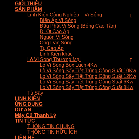
GIỚI THIỆU
SẢN PHẨM
Linh Kiện Công Nghiệp – Vi Sóng
Biến Áp Vi Sóng
Đầu Phát Vi Sóng (Bóng Cao Tần)
Đi-Ốt Cao Áp
Nguồn Vi Sóng
Ống Dẫn Sóng
Tụ Cao Áp
Linh Kiện khác
Lò Vi Sóng Thương Mại
Lò Vi Sóng Box Luch 4Kw
Lò Vi Sóng Sấy Tiệt Trùng Công Suất 10Kw
Lò Vi Sóng Sấy Tiệt Trùng Công Suất 12Kw
Lò Vi Sóng Sấy Tiệt Trùng Công Suất 6Kw
Lò Vi Sóng Sấy Tiệt Trùng Công Suất 8Kw
Tủ Sấy
LINH KIỆN
ỨNG DỤNG
DỰ ÁN
Máy Cũ Thanh Lý
TIN TỨC
THÔNG TIN CHUNG
THÔNG TIN HỮU ÍCH
LIÊN HỆ