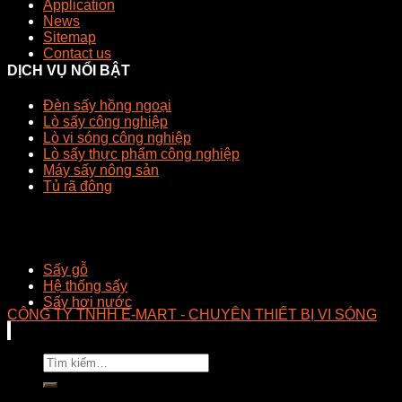
Application
News
Sitemap
Contact us
DỊCH VỤ NỔI BẬT
Đèn sấy hồng ngoại
Lò sấy công nghiệp
Lò vi sóng công nghiệp
Lò sấy thực phẩm công nghiệp
Máy sấy nông sản
Tủ rã đông
Sấy gỗ
Hệ thống sấy
Sấy hơi nước
CÔNG TY TNHH E-MART - CHUYÊN THIẾT BỊ VI SÓNG
Tìm
kiếm: