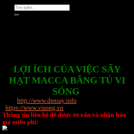
Tìm
kiếm:
Rate this post
LỢI ÍCH CỦA VIỆC SẤY
HẠT MACCA BẰNG TỦ VI
SÓNG
Web:
http://www.densay.info
https://www.visong.vn
Thông tin liên hệ để được tư vấn và nhận báo
giá miễn phí:
0898.864.118 – Ms Trang