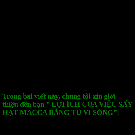
thực phẩm như cơm, mì, khoai tây, hạt giống, thịt,
hải sản và nhiều loại thực phẩm khác. Ngoài ra, tủ
sấy vi sóng còn được sử dụng để sấy khô hoặc làm
khô một số loại thực phẩm, ví dụ như khoai tây
chiên, thịt bò khô, và trái cây sấy khô.
– Tủ sấy vi sóng có nhiều ưu điểm như làm nóng
nhanh, tiết kiệm thời gian, dễ sử dụng và tiện lợi.
Tuy nhiên, cần lưu ý rằng tủ sấy vi sóng có thể
làm thực phẩm bị khô hoặc cháy nếu sử dụng sai
cách, do đó người sử dụng cần phải đọc kỹ hướng
dẫn sử dụng và tuân thủ các quy tắc an toàn khi sử
dụng tủ sấy vi sóng.
Trong bài viết này, chúng tôi xin giới
thiệu đến bạn ” LỢI ÍCH CỦA VIỆC SẤY
HẠT MACCA BẰNG TỦ VI SÓNG”:
Hạt macca chứa nhiều chất chống oxy hóa như
vitamin C, vitamin E và các polyphenol giúp ngăn