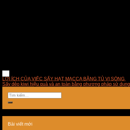
Gia nhiệt bán chân không được thiết kế để đảm bảo sự đồng đề
Nhiệt độ được cài đặt theo 3 chế độ thông minh: Intelligent, C
Tích hợp 8 quy trình sấy liên tục hoặc gián đoạn. Khách hàng
Công ty TNHH E-MART chuyên tư vấn giải pháp sấy, thiết kế – th
đèn sấy hồng ngoại dùng trong công nghiệp tại Việt Nam. E
phát triển những giải pháp tối ưu về mặt kỹ thuật, hợp lý về 
E-MART luôn hướng về khách hàng với phương châm luôn đặt 
LỢI ÍCH CỦA VIỆC SẤY HẠT MACCA BẰNG TỦ VI SÓNG
Sấy dẻo kiwi hiệu quả và an toàn bằng phương pháp sử dụng
Bài viết mới