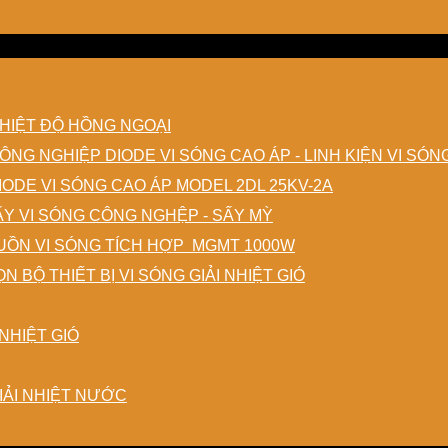
HIỆT ĐỘ HỒNG NGOẠI
DIODE VI SÓNG CAO ÁP - LINH KIỆN VI SÓ
IODE VI SÓNG CAO ÁP MODEL 2DL 25KV-2A
ẤY VI SÓNG CÔNG NGHỆP - SẤY MỲ
ỒN VI SÓNG TÍCH HỢP MGMT 1000W
N BỘ THIẾT BỊ VI SÓNG GIẢI NHIỆT GIÓ
NHIỆT GIÓ
IẢI NHIỆT NƯỚC