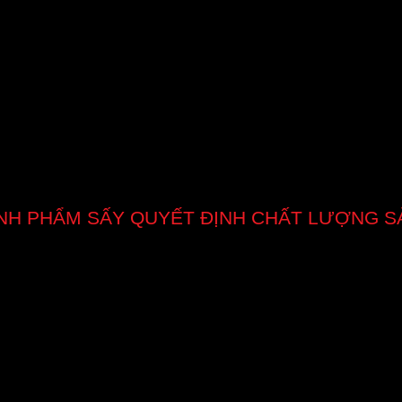
NH PHẨM SẤY QUYẾT ĐỊNH CHẤT LƯỢNG S
 các bạn truy cập vào địa chỉ sau: