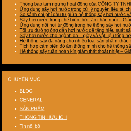
Thông báo tạm ngưng hoạt động của CÔNG TY T
Ứng dụng sấy hơi nước trong xử lý nguyên liệu tái ch
So sánh chi phí đầu tư giữa hệ thống sấy hơi nước v
Sấy hơi nước trong chế biến thức ăn chăn nuôi – Gi
Ứng dụng nồi hơi tự động trong hệ thống sấy hơi nư
Tối ưu đường ống dẫn hơi nước để tăng hiệu suất sấy
Sấy hơi nước cho ngành da – giày và vật liệu tổng h
Hệ thống sấy đa năng cho nhiều loại sản phẩm khác nh
Tích hợp cảm biến độ ẩm thông minh cho hệ thống sấ
Hệ thống sấy tuần hoàn kín giảm thất thoát nhiệt – G
CHUYÊN MỤC
BLOG
GENERAL
SẢN PHẨM
THÔNG TIN HỮU ÍCH
Tin nội bộ