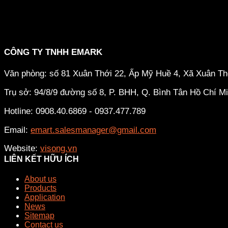
CÔNG TY TNHH EMARK
Văn phòng: số 81 Xuân Thới 22, Ấp Mỹ Huề 4, Xã Xuân T
Trụ sở: 94/8/9 đường số 8, P. BHH, Q. Bình Tân
Hồ Chí M
Hotline: 0908.40.6869 - 0937.477.789
Email:
emart.salesmanager@gmail.com
Website:
visong.vn
LIÊN KẾT HỮU ÍCH
About us
Products
Application
News
Sitemap
Contact us