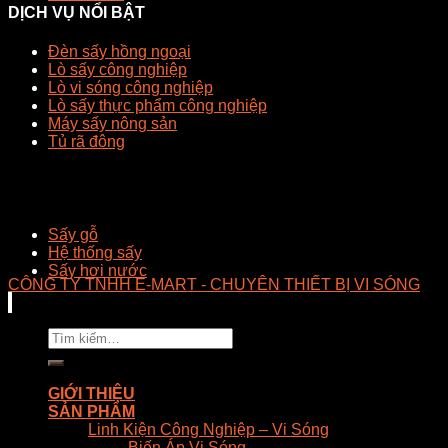
DỊCH VỤ NỔI BẬT
Đèn sấy hồng ngoại
Lò sấy công nghiệp
Lò vi sóng công nghiệp
Lò sấy thực phẩm công nghiệp
Máy sấy nông sản
Tủ rã đông
Sấy gỗ
Hệ thống sấy
Sấy hơi nước
CÔNG TY TNHH E-MART - CHUYÊN THIẾT BỊ VI SÓNG
Tìm
kiếm:
GIỚI THIỆU
SẢN PHẨM
Linh Kiện Công Nghiệp – Vi Sóng
Biến Áp Vi Sóng