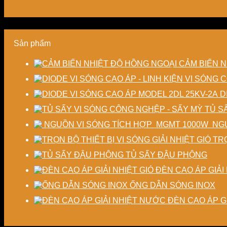
Sản phẩm
CẢM BIẾN N
D
TỦ S
NGU
TRỌ
TỦ SẤY ĐẬU PHỘNG
ĐÈN CAO ÁP GIẢI 
ỐNG DẪN SÓNG INOX
ĐÈN CAO ÁP G