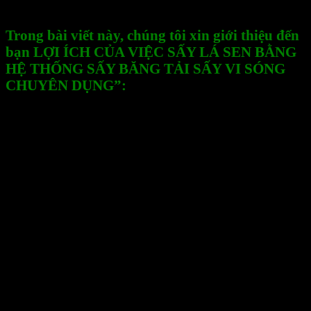
còn giữ lại hầu hết các chất dinh dưỡng và màu sắc
ban đầu của nông sản, thực phẩm.
Trong bài viết này, chúng tôi xin giới thiệu đến
bạn LỢI ÍCH CỦA VIỆC SẤY LÁ SEN BẰNG
HỆ THỐNG SẤY BĂNG TẢI SẤY VI SÓNG
CHUYÊN DỤNG”:
Phương pháp sấy lá sen bằng vi sóng có thể giảm
thời gian sấy so với các phương pháp truyền
thống. Vi sóng tác động trực tiếp vào phân tử nước
trong lá sen, làm cho quá trình bay hơi nước diễn
ra nhanh chóng và hiệu quả hơn.
Bảo toàn chất dinh dưỡng:
Vi sóng không gây sự
biến đổi hoặc phá vỡ cấu trúc dinh dưỡng của lá
sen. Quá trình sấy bằng vi sóng giữ được hàm
lượng chất dinh dưỡng, vitamin, và khoáng chất tự
nhiên của lá sen, đảm bảo chất lượng dinh dưỡng
cao.
Giữ hương vị và màu sắc tự nhiên:
Vi sóng sấy lá
sen với công nghệ hiện đại giúp duy trì hương vị,