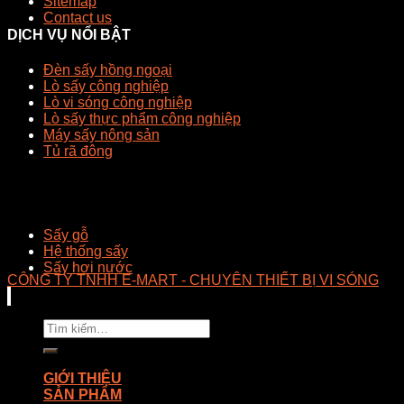
Sitemap
Contact us
DỊCH VỤ NỔI BẬT
Đèn sấy hồng ngoại
Lò sấy công nghiệp
Lò vi sóng công nghiệp
Lò sấy thực phẩm công nghiệp
Máy sấy nông sản
Tủ rã đông
Sấy gỗ
Hệ thống sấy
Sấy hơi nước
CÔNG TY TNHH E-MART - CHUYÊN THIẾT BỊ VI SÓNG
Tìm
kiếm:
GIỚI THIỆU
SẢN PHẨM