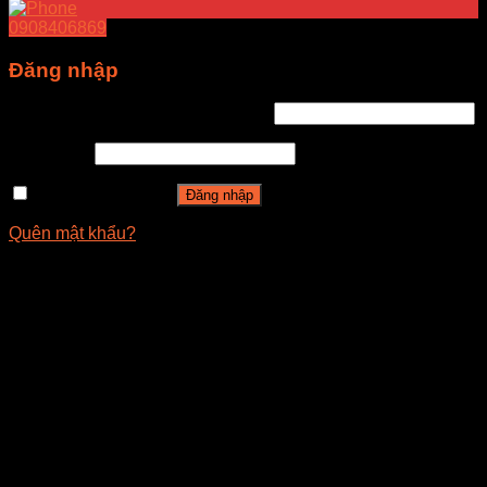
0908406869
Đăng nhập
Tên tài khoản hoặc địa chỉ email
*
Mật khẩu
*
Ghi nhớ mật khẩu
Đăng nhập
Quên mật khẩu?