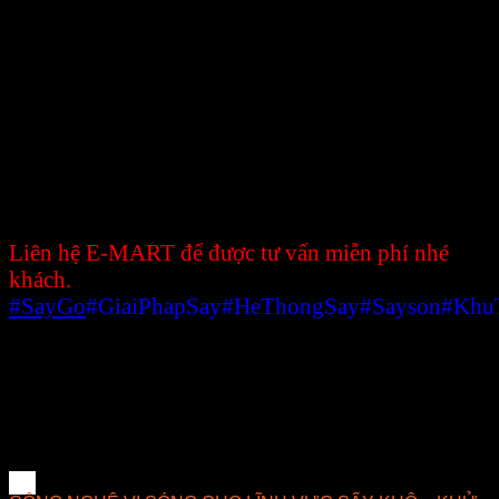
ứng dụng tốt nhất trong lĩnh vực sấy, luôn luôn
nghiên cứu và phát triển những giải pháp tối ưu về
mặt kỹ thuật, hợp lý về chi phí, dễ dàng làm chủ
công nghệ và mang lại giải pháp phù hợp nhất cho
doanh nghiệp.
E-MART luôn hướng về khách hàng với phương
châm luôn đặt sự hài lòng của khách hàng lên
hàng đầu, xem sự thành công của khách hàng
chính là sự thành công của công ty.
Liên hệ E-MART để được tư vấn miễn phí nhé
khách.
#SayGo
#GiaiPhapSay#HeThongSay#Sayson#Khu