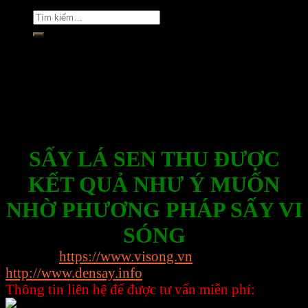
Tìm
kiếm:
Rate this post
SẤY LÁ SEN THU ĐƯỢC
KẾT QUẢ NHƯ Ý MUỐN
NHỜ PHƯƠNG PHÁP SẤY VI
SÓNG
Website:
https://www.visong.vn
http://www.densay.info
Thông tin liên hệ để được tư vấn miễn phí:
0898.864.118 – Ms Trang