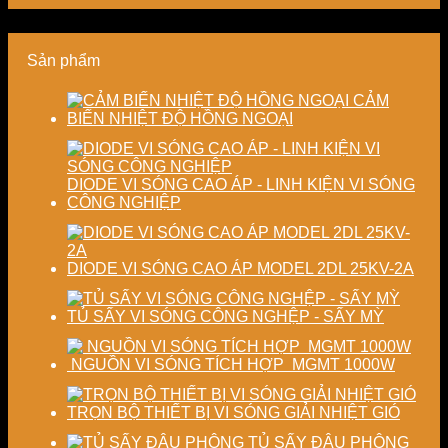
lượng
sản
thành
năng
và
xuất
phẩm
lượng
ổn
hiện
và
Sản phẩm
định
đại
ổn
chất
định
lượng
chất
CẢM
sấy
lượng
BIẾN NHIỆT ĐỘ HỒNG NGOẠI
công
sản
nghiệp
phẩm
DIODE VI SÓNG CAO ÁP - LINH KIỆN VI SÓNG
CÔNG NGHIỆP
DIODE VI SÓNG CAO ÁP MODEL 2DL 25KV-2A
TỦ SẤY VI SÓNG CÔNG NGHỆP - SẤY MỲ
NGUỒN VI SÓNG TÍCH HỢP MGMT 1000W
TRỌN BỘ THIẾT BỊ VI SÓNG GIẢI NHIỆT GIÓ
TỦ SẤY ĐẬU PHỘNG