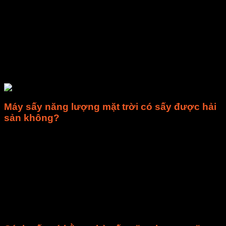
Không phụ thuộc nhiều vào thời tiết vì có bộ hỗ trợ
nhiệt. Để phục vụ nhu cầu sấy xuyên suốt vào ban đêm
và khi thời tiết xấu. Máy sấy năng lượng mặt trời có
thiết bị hỗ trợ sấy thanh nhiệt. Nhưng so với máy sấy
điện, máy sấy năng lượng mặt trời giúp tiết kiệm đến
30 – 40% chi phí sản xuất.
Sản lượng sản phẩm không bị thất thoát, hao hụt, chất
lượng ổn định
Máy sấy năng lượng mặt trời có sấy được hải
sản không?
Với ưu điểm sấy đa năng các loại thực phẩm thì câu trả lời
cho thắc mắc: “Máy sấy năng lượng mặt trời có sấy được hải
sản không?” là CÓ. Không chỉ là có thể sấy mà còn cho ra
các mẻ hải sản sấy:
Giữ được màu sắc và chất dinh dưỡng ban đầu.
Siêu sạch, đảm bảo an toàn vệ sinh thực phẩm.
Giữ được mùi thơm tự nhiên, vị đặc trưng, tươi, ngon
ngọt.