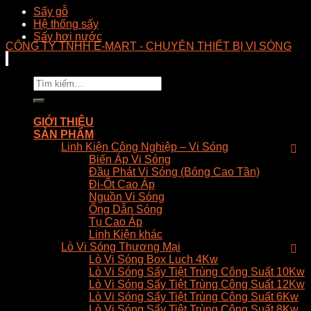
Sấy gỗ
Hệ thống sấy
Sấy hơi nước
CÔNG TY TNHH E-MART - CHUYÊN THIẾT BỊ VI SÓNG
Tìm
kiếm:
GIỚI THIỆU
SẢN PHẨM
Linh Kiện Công Nghiệp – Vi Sóng
Biến Áp Vi Sóng
Đầu Phát Vi Sóng (Bóng Cao Tần)
Đi-Ốt Cao Áp
Nguồn Vi Sóng
Ống Dẫn Sóng
Tụ Cao Áp
Linh Kiện khác
Lò Vi Sóng Thương Mại
Lò Vi Sóng Box Luch 4Kw
Lò Vi Sóng Sấy Tiệt Trùng Công Suất 10Kw
Lò Vi Sóng Sấy Tiệt Trùng Công Suất 12Kw
Lò Vi Sóng Sấy Tiệt Trùng Công Suất 6Kw
Lò Vi Sóng Sấy Tiệt Trùng Công Suất 8Kw