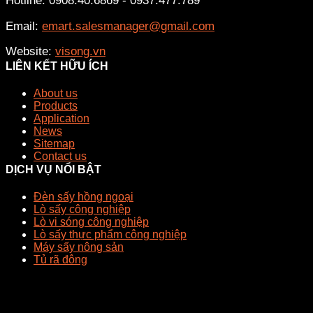
Hotline: 0908.40.6869 - 0937.477.789
Email:
emart.salesmanager@gmail.com
Website:
visong.vn
LIÊN KẾT HỮU ÍCH
About us
Products
Application
News
Sitemap
Contact us
DỊCH VỤ NỔI BẬT
Đèn sấy hồng ngoại
Lò sấy công nghiệp
Lò vi sóng công nghiệp
Lò sấy thực phẩm công nghiệp
Máy sấy nông sản
Tủ rã đông