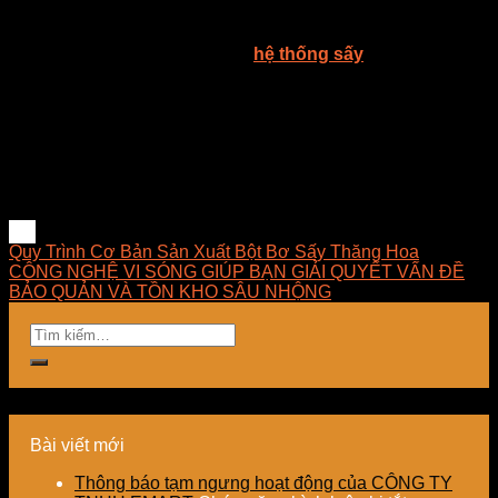
Công ty TNHH E-MART chuyên tư vấn giải pháp sấy, thiết
kế – thi công – lắp đặt – bảo trì
hệ thống sấy
, lò sấy, tủ rã
đông, máy sấy công nghiệp và cung cấp thiết bị linh kiện sấy,
đèn sấy hồng ngoại dùng trong công nghiệp tại Việt Nam. E-
MART mong muốn được đem đến cho khách hàng những
ứng dụng tốt nhất trong lĩnh vực sấy, luôn luôn nghiên cứu
và phát triển những giải pháp tối ưu về mặt kỹ thuật, hợp lý
về chi phí, dễ dàng làm chủ công nghệ và mang lại giải pháp
phù hợp nhất cho doanh nghiệp.
Quy Trình Cơ Bản Sản Xuất Bột Bơ Sấy Thăng Hoa
CÔNG NGHỆ VI SÓNG GIÚP BẠN GIẢI QUYẾT VẤN ĐỀ
BẢO QUẢN VÀ TỒN KHO SÂU NHỘNG
Bài viết mới
Thông báo tạm ngưng hoạt động của CÔNG TY