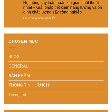
kiệm
Giải
hợp
loại
Hệ thống sấy tuần hoàn kín giảm thất thoát
năng
pháp
cảm
sản
nhiệt – Giải pháp tiết kiệm năng lượng và ổn
lượng
sấy
biến
phẩm
định chất lượng sấy công nghiệp
cho
ổn
độ
khác
nhà
ở
Chức năng bình luận bị tắt
định,
ẩm
nhau
máy
Hệ
hạn
thông
–
thống
chế
minh
Giải
sấy
biến
cho
pháp
tuần
dạng
hệ
linh
hoàn
và
thống
hoạt,
CHUYÊN MỤC
kín
nâng
sấy
tiết
giảm
cao
–
kiệm
thất
chất
Nâng
chi
BLOG
thoát
lượng
cao
phí
nhiệt
thành
độ
cho
–
phẩm
chính
doanh
GENERAL
Giải
xác,
nghiệp
pháp
tiết
sản
SẢN PHẨM
tiết
kiệm
xuất
kiệm
năng
hiện
THÔNG TIN HỮU ÍCH
năng
lượng
đại
lượng
và
Tin nội bộ
và
ổn
ổn
định
định
chất
chất
lượng
lượng
sản