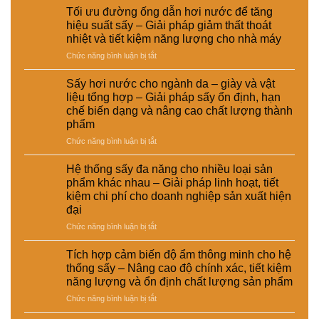
dụng
ăn
sấy
Giải
Tối ưu đường ống dẫn hơi nước để tăng
nồi
chăn
điện
pháp
hiệu suất sấy – Giải pháp giảm thất thoát
hơi
nuôi
–
nâng
nhiệt và tiết kiệm năng lượng cho nhà máy
tự
–
Lựa
cao
ở
Chức năng bình luận bị tắt
động
Giải
chọn
chất
Tối
trong
pháp
giải
lượng
ưu
hệ
ổn
pháp
Sấy hơi nước cho ngành da – giày và vật
và
đường
thống
định
kinh
hiệu
liệu tổng hợp – Giải pháp sấy ổn định, hạn
ống
sấy
dinh
tế
suất
chế biến dạng và nâng cao chất lượng thành
dẫn
hơi
dưỡng
cho
tái
phẩm
hơi
nước
và
nhà
chế
nước
–
ở
Chức năng bình luận bị tắt
nâng
máy
để
Giải
Sấy
cao
tăng
pháp
hơi
chất
Hệ thống sấy đa năng cho nhiều loại sản
hiệu
nâng
nước
lượng
phẩm khác nhau – Giải pháp linh hoạt, tiết
suất
cao
cho
sản
kiệm chi phí cho doanh nghiệp sản xuất hiện
sấy
hiệu
ngành
phẩm
đại
–
suất
da
Giải
và
–
ở
Chức năng bình luận bị tắt
pháp
tự
giày
Hệ
giảm
động
và
thống
Tích hợp cảm biến độ ẩm thông minh cho hệ
thất
hóa
vật
sấy
thống sấy – Nâng cao độ chính xác, tiết kiệm
thoát
nhà
liệu
đa
năng lượng và ổn định chất lượng sản phẩm
nhiệt
máy
tổng
năng
và
hợp
ở
Chức năng bình luận bị tắt
cho
tiết
–
Tích
nhiều