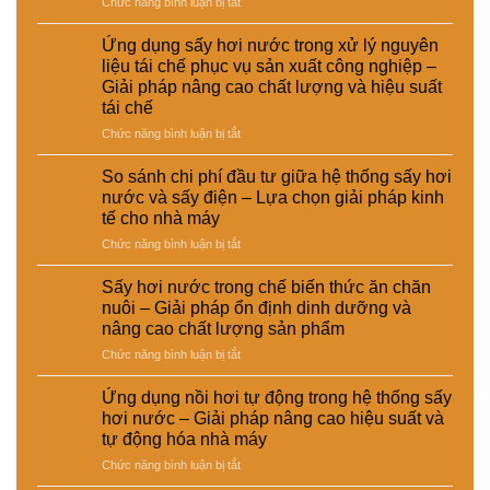
ở
Chức năng bình luận bị tắt
Thông
báo
Ứng dụng sấy hơi nước trong xử lý nguyên
tạm
liệu tái chế phục vụ sản xuất công nghiệp –
ngưng
Giải pháp nâng cao chất lượng và hiệu suất
hoạt
tái chế
động
của
ở
Chức năng bình luận bị tắt
CÔNG
Ứng
TY
dụng
So sánh chi phí đầu tư giữa hệ thống sấy hơi
TNHH
sấy
nước và sấy điện – Lựa chọn giải pháp kinh
EMART
hơi
tế cho nhà máy
nước
ở
Chức năng bình luận bị tắt
trong
So
xử
sánh
lý
Sấy hơi nước trong chế biến thức ăn chăn
chi
nguyên
nuôi – Giải pháp ổn định dinh dưỡng và
phí
liệu
nâng cao chất lượng sản phẩm
đầu
tái
ở
Chức năng bình luận bị tắt
tư
chế
Sấy
giữa
phục
hơi
hệ
vụ
Ứng dụng nồi hơi tự động trong hệ thống sấy
nước
thống
sản
hơi nước – Giải pháp nâng cao hiệu suất và
trong
sấy
xuất
tự động hóa nhà máy
chế
hơi
công
ở
Chức năng bình luận bị tắt
biến
nước
nghiệp
Ứng
thức
và
–