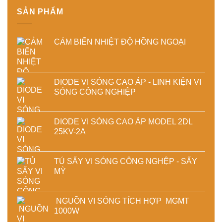
sấy
phẩm
SẢN PHẨM
công
nghiệp
CẢM BIẾN NHIỆT ĐỘ HỒNG NGOẠI
DIODE VI SÓNG CAO ÁP - LINH KIỆN VI
SÓNG CÔNG NGHIỆP
DIODE VI SÓNG CAO ÁP MODEL 2DL
25KV-2A
TỦ SẤY VI SÓNG CÔNG NGHỆP - SẤY
MỲ
NGUỒN VI SÓNG TÍCH HỢP MGMT
1000W