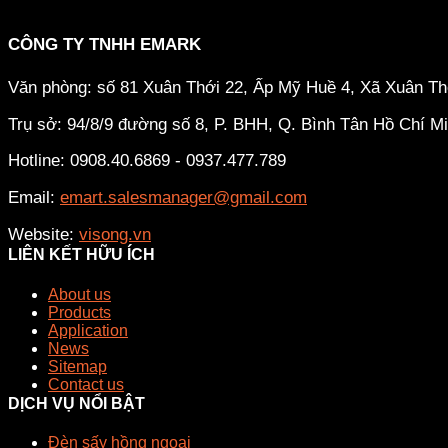
CÔNG TY TNHH EMARK
Văn phòng: số 81 Xuân Thới 22, Ấp Mỹ Huề 4, Xã Xuân T
Trụ sở: 94/8/9 đường số 8, P. BHH, Q. Bình Tân
Hồ Chí M
Hotline: 0908.40.6869 - 0937.477.789
Email:
emart.salesmanager@gmail.com
Website:
visong.vn
LIÊN KẾT HỮU ÍCH
About us
Products
Application
News
Sitemap
Contact us
DỊCH VỤ NỔI BẬT
Đèn sấy hồng ngoại