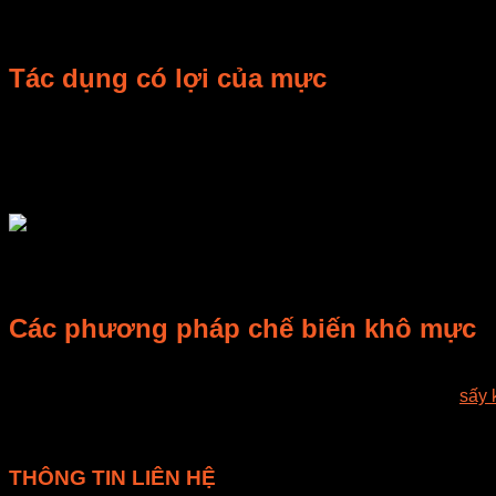
phong phú. Hiện nay ngành thủy sản là một ngành kinh tế mũi 
thủy sản có giá trị kinh tế rất cao.
Tác dụng có lợi của mực
Thịt mực có vị ngọt, chua, tính bình, có tác dụng bổ trung, íc
thành phần hoá học thì mực cũng là một thực phẩm giàu dinh 
trong cơ thể có tác dụng chống độc, chống phóng xạ. Các nhà k
Mực cũng chứa tất cả tám axit amin thiết yếu với số lượng gầ
Vị ngọt đặc biệt của thịt mực là do sự hiện diện nhiều trong n
các nguyên tố như mangan, kẽm và đồng hơn nhiều các loại h
Các phương pháp chế biến khô mực
Mực tươi có thể sử dụng để chế nhiều món ăn ngon khác nhau
đánh bắt mực được đem phơi dưới ánh nắng mặt trời để
sấy
thuộc vào thời tiết. Để khắc phục thì cần áp dụng các phươn
đồng đều, tiết kiệm thời gian và công sức, hiện nay các máy 
THÔNG TIN LIÊN HỆ