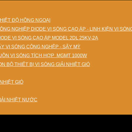
HIỆT ĐỘ HỒNG NGOẠI
DIODE VI SÓNG CAO ÁP - LINH KIỆN VI SÓ
IODE VI SÓNG CAO ÁP MODEL 2DL 25KV-2A
ẤY VI SÓNG CÔNG NGHỆP - SẤY MỲ
ỒN VI SÓNG TÍCH HỢP MGMT 1000W
N BỘ THIẾT BỊ VI SÓNG GIẢI NHIỆT GIÓ
NHIỆT GIÓ
IẢI NHIỆT NƯỚC