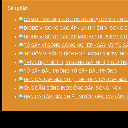
Sản phẩm
CẢM BIẾN N
D
TỦ S
NGU
TRỌ
TỦ SẤY ĐẬU PHỘNG
ĐÈN CAO ÁP GIẢI 
ỐNG DẪN SÓNG INOX
ĐÈN CAO ÁP G