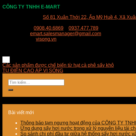
CÔNG TY TNHH E-MART
Văn phòng:
Số 81 Xuân Thới 22, Ấp Mỹ Huề 4, Xã Xuâ
Trụ sở:
94/8/9 đường số 8, P. BHH, Q. Bình Tân, Hồ Ch
Hotline:
0908.40.6869
–
0937.477.789
Email:
emart.salesmanager@gmail.com
Website:
visong.vn
Các sản phẩm được chế biến từ hạt cà phê sấy khô
TỤ ĐIỆN CAO ÁP VI SÓNG
Bài viết mới
Thông báo tạm ngưng hoạt động của CÔNG TY T
Ứng dụng sấy hơi nước trong xử lý nguyên liệu tái ch
So sánh chi phí đầu tư giữa hệ thống sấy hơi nước v