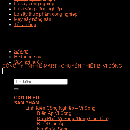
Lò sấy công nghiệp
Lò vi sóng công nghiệp
Lò sấy thực phẩm công nghiệp
Máy sấy nông sản
Tủ rã đông
Sấy gỗ
Hệ thống sấy
Sấy hơi nước
CÔNG TY TNHH E-MART - CHUYÊN THIẾT BỊ VI SÓNG
Tìm
kiếm:
GIỚI THIỆU
SẢN PHẨM
Linh Kiện Công Nghiệp – Vi Sóng
Biến Áp Vi Sóng
Đầu Phát Vi Sóng (Bóng Cao Tần)
Đi-Ốt Cao Áp
Nguồn Vi Sóng