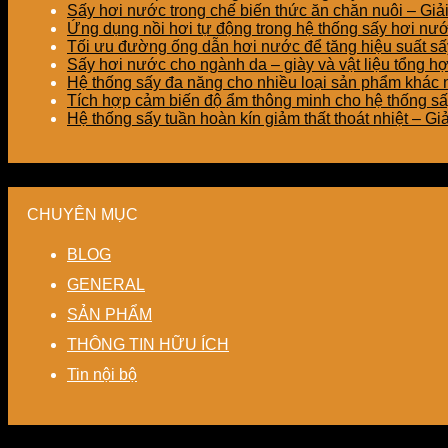
Sấy hơi nước trong chế biến thức ăn chăn nuôi – Gi
Ứng dụng nồi hơi tự động trong hệ thống sấy hơi nư
Tối ưu đường ống dẫn hơi nước để tăng hiệu suất sấy
Sấy hơi nước cho ngành da – giày và vật liệu tổng h
Hệ thống sấy đa năng cho nhiều loại sản phẩm khác nh
Tích hợp cảm biến độ ẩm thông minh cho hệ thống sấ
Hệ thống sấy tuần hoàn kín giảm thất thoát nhiệt – G
CHUYÊN MỤC
BLOG
GENERAL
SẢN PHẨM
THÔNG TIN HỮU ÍCH
Tin nội bộ