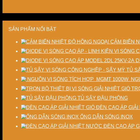
SẢN PHẨM NỔI BẬT
CẢM BIẾN N
D
TỦ S
NGU
TRỌ
TỦ SẤY ĐẬU PHỘNG
ĐÈN CAO ÁP GIẢI 
ỐNG DẪN SÓNG INOX
ĐÈN CAO ÁP G