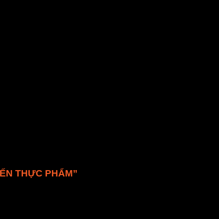
 công nghệ vi sóng bao gồm việc thiết lập nghiên cứu, sản xu
g tốt nhất trong lĩnh vực sấy, luôn luôn nghiên cứu và phát 
áp phù hợp nhất cho doanh nghiệp.
 BIẾN THỰC PHẨM”