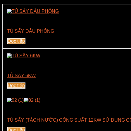
Lò Vi Sóng Sấy Tiệt Trùng Công Suất 6Kw
TỦ SẤY ĐẬU PHỘNG
Đọc tiếp
Linh Kiện Công Nghiệp – Vi Sóng
TỦ SẤY 6KW
Đọc tiếp
Lò Vi Sóng Sấy Tiệt Trùng Công Suất 12Kw
TỦ SẤY (TÁCH NƯỚC) CÔNG SUẤT 12KW SỬ DỤNG C
Đọc tiếp