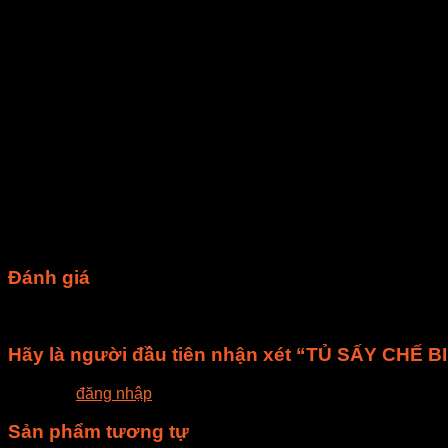
Kiểm soát được nhiệt độ, thời gian
SCM & Màn hình cảm ứng
Hệ Thống Quạt Hút Ẩm
Cửa trượt bên trái với cửa sổ phối cảnh
Điện áp 380V 50/60Hz:
Công ty TNHH E-MART chuyên nghiên cứu về lĩnh vực Sấy bằng
E-MART mong muốn được đem đến cho khách hàng những ứng dụn
lý về chi phí, dễ dàng làm chủ công nghệ và mang lại giải ph
Đánh giá
Chưa có đánh giá nào.
Hãy là người đầu tiên nhận xét “TỦ SẤY CHẾ
Bạn phải
đăng nhập
để gửi đánh giá.
Sản phẩm tương tự