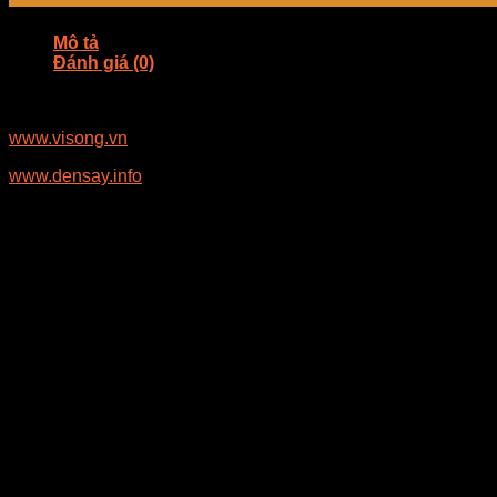
Mô tả
Đánh giá (0)
TỦ SẤY CHẾ BIẾN THỰC PHẨM
www.visong.vn
www.densay.info
Liên hệ E-MART để nhận tư vấn miễn phí:
Ms Nhung: 089.989.4118
Ms Trang: 089.886.4118
Tủ sấy chế biến thực phẩm là tủ sấy vi sóng công nghiêp dùn
Tính năng sản phẩm:
Thiết kế bên ngoài và bên trong bằng thép không gỉ bền
Có 5 miếng nhớ có thể lập trình
Công suất 8000W với 6 mức công suất có thể điều chỉnh