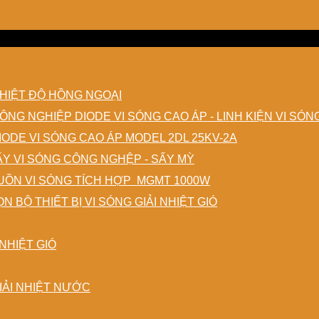
HIỆT ĐỘ HỒNG NGOẠI
DIODE VI SÓNG CAO ÁP - LINH KIỆN VI SÓ
IODE VI SÓNG CAO ÁP MODEL 2DL 25KV-2A
ẤY VI SÓNG CÔNG NGHỆP - SẤY MỲ
ỒN VI SÓNG TÍCH HỢP MGMT 1000W
N BỘ THIẾT BỊ VI SÓNG GIẢI NHIỆT GIÓ
NHIỆT GIÓ
IẢI NHIỆT NƯỚC