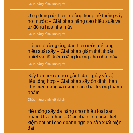
ở
Chức năng bình luận bị tắt
tư
chế
Sấy
giữa
phục
hơi
hệ
vụ
Ứng dụng nồi hơi tự động trong hệ thống sấy
nước
thống
sản
hơi nước – Giải pháp nâng cao hiệu suất và
trong
sấy
xuất
tự động hóa nhà máy
chế
hơi
công
ở
Chức năng bình luận bị tắt
biến
nước
nghiệp
Ứng
thức
và
–
dụng
ăn
sấy
Giải
Tối ưu đường ống dẫn hơi nước để tăng
nồi
chăn
điện
pháp
hiệu suất sấy – Giải pháp giảm thất thoát
hơi
nuôi
–
nâng
nhiệt và tiết kiệm năng lượng cho nhà máy
tự
–
Lựa
cao
ở
Chức năng bình luận bị tắt
động
Giải
chọn
chất
Tối
trong
pháp
giải
lượng
ưu
hệ
ổn
pháp
Sấy hơi nước cho ngành da – giày và vật
và
đường
thống
định
kinh
hiệu
liệu tổng hợp – Giải pháp sấy ổn định, hạn
ống
sấy
dinh
tế
suất
chế biến dạng và nâng cao chất lượng thành
dẫn
hơi
dưỡng
cho
tái
phẩm
hơi
nước
và
nhà
chế
nước
–
ở
Chức năng bình luận bị tắt
nâng
máy
để
Giải
Sấy
cao
tăng
pháp
hơi
chất
Hệ thống sấy đa năng cho nhiều loại sản
hiệu
nâng
nước
lượng
phẩm khác nhau – Giải pháp linh hoạt, tiết
suất
cao
cho
sản
kiệm chi phí cho doanh nghiệp sản xuất hiện
sấy
hiệu
ngành
phẩm
đại
–
suất
da