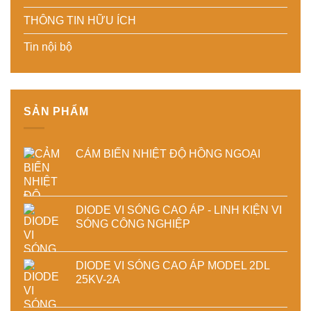
xuất
kiệm
năng
hiện
THÔNG TIN HỮU ÍCH
năng
lượng
đại
lượng
và
Tin nội bộ
và
ổn
ổn
định
định
chất
chất
lượng
lượng
sản
sấy
phẩm
SẢN PHẨM
công
nghiệp
CẢM BIẾN NHIỆT ĐỘ HỒNG NGOẠI
DIODE VI SÓNG CAO ÁP - LINH KIỆN VI
SÓNG CÔNG NGHIỆP
DIODE VI SÓNG CAO ÁP MODEL 2DL
25KV-2A