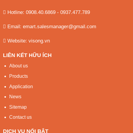
Hotline: 0908.40.6869 - 0937.477.789
Email:
emart.salesmanager@gmail.com
Website:
visong.vn
LIÊN KẾT HỮU ÍCH
About us
Products
Application
News
Sitemap
Contact us
DỊCH VỤ NỔI BẬT