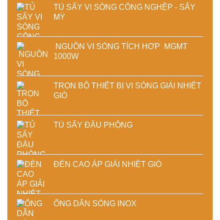
TỦ SẤY VI SÓNG CÔNG NGHỆP - SẤY
MỲ
NGUỒN VI SÓNG TÍCH HỢP MGMT
1000W
TRỌN BỘ THIẾT BỊ VI SÓNG GIẢI NHIỆT
GIÓ
TỦ SẤY ĐẬU PHỘNG
ĐÈN CAO ÁP GIẢI NHIỆT GIÓ
ỐNG DẪN SÓNG INOX