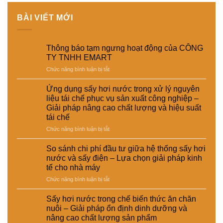
BÀI VIẾT MỚI
Thông báo tạm ngưng hoạt động của CÔNG
TY TNHH EMART
ở
Chức năng bình luận bị tắt
Thông
báo
Ứng dụng sấy hơi nước trong xử lý nguyên
tạm
liệu tái chế phục vụ sản xuất công nghiệp –
ngưng
Giải pháp nâng cao chất lượng và hiệu suất
hoạt
tái chế
động
của
ở
Chức năng bình luận bị tắt
CÔNG
Ứng
TY
dụng
So sánh chi phí đầu tư giữa hệ thống sấy hơi
TNHH
sấy
nước và sấy điện – Lựa chọn giải pháp kinh
EMART
hơi
tế cho nhà máy
nước
ở
Chức năng bình luận bị tắt
trong
So
xử
sánh
lý
Sấy hơi nước trong chế biến thức ăn chăn
chi
nguyên
nuôi – Giải pháp ổn định dinh dưỡng và
phí
liệu
nâng cao chất lượng sản phẩm
đầu
tái