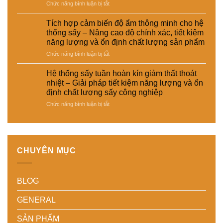
Giải
và
–
ở
Chức năng bình luận bị tắt
pháp
tự
giày
Hệ
giảm
động
và
thống
Tích hợp cảm biến độ ẩm thông minh cho hệ
thất
hóa
vật
sấy
thống sấy – Nâng cao độ chính xác, tiết kiệm
thoát
nhà
liệu
đa
năng lượng và ổn định chất lượng sản phẩm
nhiệt
máy
tổng
năng
và
hợp
ở
Chức năng bình luận bị tắt
cho
tiết
–
Tích
nhiều
kiệm
Giải
hợp
loại
Hệ thống sấy tuần hoàn kín giảm thất thoát
năng
pháp
cảm
sản
nhiệt – Giải pháp tiết kiệm năng lượng và ổn
lượng
sấy
biến
phẩm
định chất lượng sấy công nghiệp
cho
ổn
độ
khác
nhà
ở
Chức năng bình luận bị tắt
định,
ẩm
nhau
máy
Hệ
hạn
thông
–
thống
chế
minh
Giải
sấy
biến
cho
pháp
tuần
dạng
hệ
linh
hoàn
và
thống
hoạt,
CHUYÊN MỤC
kín
nâng
sấy
tiết
giảm
cao
–
kiệm
thất
chất
Nâng
chi
BLOG
thoát
lượng
cao
phí
nhiệt
thành
độ
cho
–
phẩm
chính
doanh
GENERAL
Giải
xác,
nghiệp
pháp
tiết
sản
SẢN PHẨM
tiết
kiệm