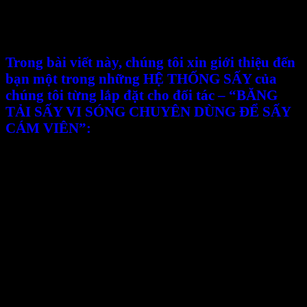
rất ngắn, không chỉ giúp tiết kiệm điện năng mà
còn giữ lại hầu hết các chất dinh dưỡng và màu sắc
ban đầu của nông sản, thực phẩm.
Trong bài viết này, chúng tôi xin giới thiệu đến
bạn một trong những HỆ THỐNG SẤY của
chúng tôi từng lắp đặt cho đối tác – “BĂNG
TẢI SẤY VI SÓNG CHUYÊN DÙNG ĐỂ SẤY
CÁM VIÊN”:
Hiện nay cám viên được xem như một thành phần
chính được sử dụng rộng rãi trong ngành chăn
nuôi gia xúc, gia cầm, vật nuôi hoặc sử dụng để
nuôi cá thủy hải sản,…. Chúng cung cấp các chất
xơ, protein và các chất dinh dưỡng cần thiết khác
để duy trì sức khỏe và tăng trưởng của động vật.
Quá trình sấy được kiểm soát kỹ lưỡng để đảm bảo
rằng cám không bị cháy hay làm hỏng cấu trúc
dinh dưỡng quan trọng. Thời gian và công suất
sóng vi sóng được điều chỉnh để đạt được kết quả