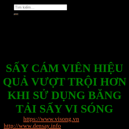
Tìm
kiếm:
Rate this post
SẤY CÁM VIÊN HIỆU
QUẢ VƯỢT TRỘI HƠN
KHI SỬ DỤNG BĂNG
TẢI SẤY VI SÓNG
Website:
https://www.visong.vn
http://www.densay.info