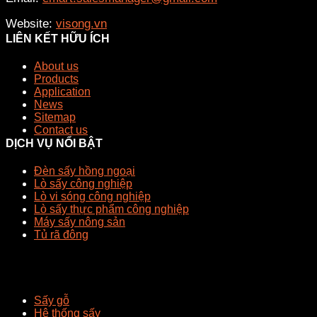
Website:
visong.vn
LIÊN KẾT HỮU ÍCH
About us
Products
Application
News
Sitemap
Contact us
DỊCH VỤ NỔI BẬT
Đèn sấy hồng ngoại
Lò sấy công nghiệp
Lò vi sóng công nghiệp
Lò sấy thực phẩm công nghiệp
Máy sấy nông sản
Tủ rã đông
Sấy gỗ
Hệ thống sấy