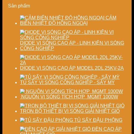
ổn
hiện
và
Sản phẩm
định
đại
ổn
chất
định
lượng
chất
CẢM
sấy
lượng
BIẾN NHIỆT ĐỘ HỒNG NGOẠI
công
sản
nghiệp
phẩm
DIODE VI SÓNG CAO ÁP - LINH KIỆN VI SÓNG
CÔNG NGHIỆP
DIODE VI SÓNG CAO ÁP MODEL 2DL 25KV-2A
TỦ SẤY VI SÓNG CÔNG NGHỆP - SẤY MỲ
NGUỒN VI SÓNG TÍCH HỢP MGMT 1000W
TRỌN BỘ THIẾT BỊ VI SÓNG GIẢI NHIỆT GIÓ
TỦ SẤY ĐẬU PHỘNG
ĐÈN CAO ÁP