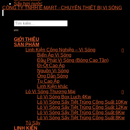
Sấy hơi nước
CÔNG TY TNHH E-MART - CHUYÊN THIẾT BỊ VI SÓNG
Tìm
kiếm:
GIỚI THIỆU
SẢN PHẨM
Linh Kiện Công Nghiệp – Vi Sóng
Biến Áp Vi Sóng
Đầu Phát Vi Sóng (Bóng Cao Tần)
Đi-Ốt Cao Áp
Nguồn Vi Sóng
Ống Dẫn Sóng
Tụ Cao Áp
Linh Kiện khác
Lò Vi Sóng Thương Mại
Lò Vi Sóng Box Luch 4Kw
Lò Vi Sóng Sấy Tiệt Trùng Công Suất 10Kw
Lò Vi Sóng Sấy Tiệt Trùng Công Suất 12Kw
Lò Vi Sóng Sấy Tiệt Trùng Công Suất 6Kw
Lò Vi Sóng Sấy Tiệt Trùng Công Suất 8Kw
Tủ Sấy
LINH KIỆN