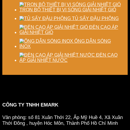
TRỌN BỘ THIẾT BỊ VI SÓNG GIẢI NHIỆT GIÓ
TỦ SẤY ĐẬU PHỘNG
ĐÈN CAO ÁP
GIẢI NHIỆT GIÓ
ỐNG DẪN SÓNG
INOX
ĐÈN CAO
ÁP GIẢI NHIỆT NƯỚC
CÔNG TY TNHH EMARK
Văn phòng: số 81 Xuân Thới 22, Ấp Mỹ Huề 4, Xã Xuân
Thới Đông , huyện Hóc Môn, Thành Phố Hồ Chí Minh