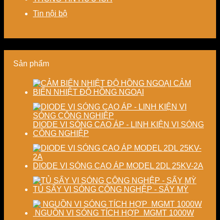
pháp
phí
nâng
chính
tiết
cho
cao
xác,
Tin nội bộ
kiệm
doanh
chất
tiết
năng
nghiệp
lượng
kiệm
lượng
sản
thành
năng
và
xuất
phẩm
lượng
ổn
hiện
và
Sản phẩm
định
đại
ổn
chất
định
lượng
chất
CẢM
sấy
lượng
BIẾN NHIỆT ĐỘ HỒNG NGOẠI
công
sản
nghiệp
phẩm
DIODE VI SÓNG CAO ÁP - LINH KIỆN VI SÓNG
CÔNG NGHIỆP
DIODE VI SÓNG CAO ÁP MODEL 2DL 25KV-2A
TỦ SẤY VI SÓNG CÔNG NGHỆP - SẤY MỲ
NGUỒN VI SÓNG TÍCH HỢP MGMT 1000W