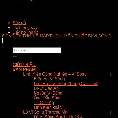
Sấy gỗ
Hệ thống sấy
Sấy hơi nước
CÔNG TY TNHH E-MART - CHUYÊN THIẾT BỊ VI SÓNG
Tìm
kiếm:
GIỚI THIỆU
SẢN PHẨM
Linh Kiện Công Nghiệp – Vi Sóng
Biến Áp Vi Sóng
Đầu Phát Vi Sóng (Bóng Cao Tần)
Đi-Ốt Cao Áp
Nguồn Vi Sóng
Ống Dẫn Sóng
Tụ Cao Áp
Linh Kiện khác
Lò Vi Sóng Thương Mại
Lò Vi Sóng Box Luch 4Kw