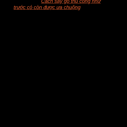
Xem thêm:
Cách sấy gỗ thủ công như
trước có còn được ưa chuộng
Ưu điểm của phương pháp sấy
gỗ hơi nước
Ưu điểm của công nghệ sấy bằng hơi nước là sản
phẩm không tiếp xúc trực tiếp với chất đốt, buồng sấy
tách biệt với lò đốt. Công nghệ sấy này cho phép điều
chỉnh nhiệt độ phù hợp với từng loại sản phẩm có
hình dạng, tính chất khác nhau do đó sản phẩm đảm
bảo chất lượng và chi phí tiết kiệm năng lượng thấp
nhất.
Như vậy theo những thông tin chi tiết ở trên có thể
thấy phương pháy sấy gỗ hươi nước cũng như lò sấy
gỗ hơi nước đang được nhiều nhà máy ưu chuộng và
cũng khá dễ sử dụng. Liên hệ ngay visong.vn để
được tư vấn về các thiết bị máy sấy nông sản công
nghiệp.