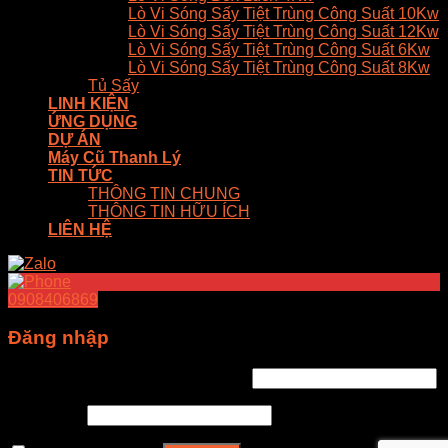
Lò Vi Sóng Sấy Tiệt Trùng Công Suất 10Kw
Lò Vi Sóng Sấy Tiệt Trùng Công Suất 12Kw
Lò Vi Sóng Sấy Tiệt Trùng Công Suất 6Kw
Lò Vi Sóng Sấy Tiệt Trùng Công Suất 8Kw
Tủ Sấy
LINH KIỆN
ỨNG DỤNG
DỰ ÁN
Máy Cũ Thanh Lý
TIN TỨC
THÔNG TIN CHUNG
THÔNG TIN HỮU ÍCH
LIÊN HỆ
0908406869
Đăng nhập
Tên tài khoản hoặc địa chỉ email
*
Mật khẩu
*