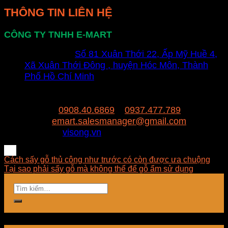
THÔNG TIN LIÊN HỆ
CÔNG TY TNHH E-MART
Văn phòng:
Số 81 Xuân Thới 22, Ấp Mỹ Huề 4,
Xã Xuân Thới Đông , huyện Hóc Môn, Thành
Phố Hồ Chí Minh
Trụ sở:
94/8/9 đường số 8, P. BHH, Q. Bình
Tân, Hồ Chí Minh
Hotline:
0908.40.6869
–
0937.477.789
Email:
emart.salesmanager@gmail.com
Website:
visong.vn
Cách sấy gỗ thủ công như trước có còn được ưa chuộng
Tại sao phải sấy gỗ mà không thể để gỗ ẩm sử dụng