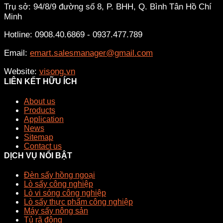
Trụ sở: 94/8/9 đường số 8, P. BHH, Q. Bình Tân
Hồ Chí
Minh
Hotline: 0908.40.6869 - 0937.477.789
Email:
emart.salesmanager@gmail.com
Website:
visong.vn
LIÊN KẾT HỮU ÍCH
About us
Products
Application
News
Sitemap
Contact us
DỊCH VỤ NỔI BẬT
Đèn sấy hồng ngoại
Lò sấy công nghiệp
Lò vi sóng công nghiệp
Lò sấy thực phẩm công nghiệp
Máy sấy nông sản
Tủ rã đông