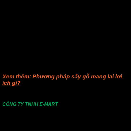
ký. Đặc biệt, lò vi sóng thương mại phát triển thành công của
E-Mart đã mang lại sự tiến bộ công nghệ khổng lồ cho các
lĩnh vực liên quan. Nó có thể làm giảm mức tiêu thụ năng
lượng hơn 30% so với quá trình truyền thống và nâng cao
hiệu quả của hơn 40 lần. Với việc được công nhận và tin
tưởng của người tiêu dùng, các thiết bị đã thực sự mang lại
sự tiết kiệm năng lượng và sản xuất hiệu quả. Hiện nay, E-
Mart đã phát triển lò vi sóng thương mại, lò vi sóng chuyển
đổi nguồn cung cấp điện, bộ biến áp giải nhiệt dầu, ống dẫn
sóng…
Nếu bạn còn gì thắc mắc, bạn có thể liên hệ cho
Visong
để
được giải đáp các thắc mắc.
Xem thêm:
Phương pháp sấy gỗ mang lại lợi
ích gì?
Liên hệ
CÔNG TY TNHH E-MART
Văn phòng:
Số 81 Xuân Thới 22, Ấp Mỹ Huề 4, Xã
Xuân Thới Đông , huyện Hóc Môn, Thành Phố Hồ Chí
Minh
Trụ sở:
94/8/9 đường số 8, P. BHH, Q. Bình Tân, Hồ