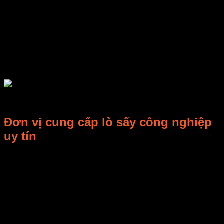
nước trong gỗ, có thể sấy đến độ ẩm 15%-20% tùy vào
điều kiện thời tiết.
Không yêu cầu đầu tư ban đầu với chi phí cao.
Năng lượng tự nhiên không mất phí.
Quá trình hong phơi gỗ có thể đưa độ ẩm của gỗ tươi
xuống độ ẩm xấp xỉ bằng độ ẩm bão hòa của thớ gỗ
(25-30%) tiết kiệm đáng kể năng lượng cho quá trình
sấy gỗ tiếp theo.
Đơn vị cung cấp lò sấy công nghiệp
uy tín
Công ty TNHH E-MART – chuyên nghiên cứu công nghiệp
vi sóng, sản phẩm liên quan và thiết lập nghiên cứu, sản
xuất, bán hàng và dịch vụ nói chung…
Nhóm nghiên cứu E-MART có được nhiều kết quả nghiên
cứu. Khi nhận ra phương pháp làm mát truyền thống bằng
gió không có tác dụng tản nhiệt tốt, họ đã phát triển két làm
mát bằng chất lỏng. Tất cả đều có bằng sáng chế được đăng