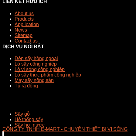
LIÊN KẾT HỮU ÍCH
About us
Products
Application
News
Sitemap
Contact us
DỊCH VỤ NỔI BẬT
Đèn sấy hồng ngoại
Lò sấy công nghiệp
Lò vi sóng công nghiệp
Lò sấy thực phẩm công nghiệp
Máy sấy nông sản
Tủ rã đông
Sấy gỗ
Hệ thống sấy
Sấy hơi nước
CÔNG TY TNHH E-MART - CHUYÊN THIẾT BỊ VI SÓNG