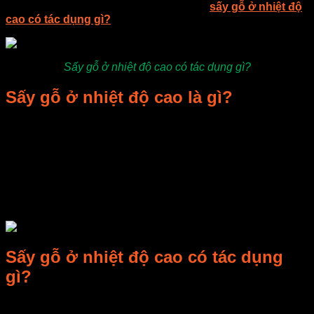
sấy gỗ, nhiệt độ được chọn khá cao, vậy
sấy gỗ ở nhiệt độ
cao có tác dụng gì?
Sấy gỗ ở nhiệt độ cao có tác dụng gì?
Sấy gỗ ở nhiệt độ cao là gì?
Sấy gỗ ở nhiệt độ cao chính là phương pháp sấy gỗ truyền
thống, là phương pháp mà hầu như doanh nghiệp nào cũng
chọn bởi nó tiết kiệm chi phí. Phương pháp này sử dụng
nhiệt lượng của ánh nằng mặt trời để sấy, là một phương
pháp sấy cổ truyền đã được ứng dụng từ lâu. Nhược điểm
của phương pháp này là tốn nhiều thời gian, gây trì trệ công
việc sản xuất của cả dây chuyền nhà máy.
Sấy gỗ ở nhiệt độ cao có tác dụng
gì?
Dùng nguồn năng lượng nhiệt mặt trời làm bay hơi