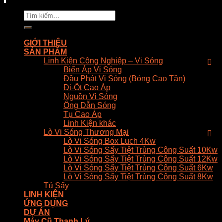
Tìm
kiếm:
GIỚI THIỆU
SẢN PHẨM
Linh Kiện Công Nghiệp – Vi Sóng
Biến Áp Vi Sóng
Đầu Phát Vi Sóng (Bóng Cao Tần)
Đi-Ốt Cao Áp
Nguồn Vi Sóng
Ống Dẫn Sóng
Tụ Cao Áp
Linh Kiện khác
Lò Vi Sóng Thương Mại
Lò Vi Sóng Box Luch 4Kw
Lò Vi Sóng Sấy Tiệt Trùng Công Suất 10Kw
Lò Vi Sóng Sấy Tiệt Trùng Công Suất 12Kw
Lò Vi Sóng Sấy Tiệt Trùng Công Suất 6Kw
Lò Vi Sóng Sấy Tiệt Trùng Công Suất 8Kw
Tủ Sấy
LINH KIỆN
ỨNG DỤNG
DỰ ÁN
Máy Cũ Thanh Lý