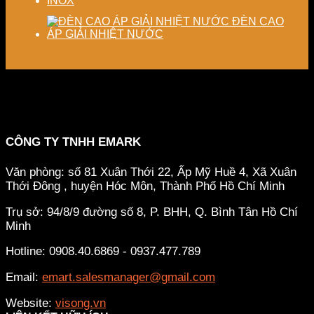
INOX
ĐÈN CAO
ÁP GIẢI NHIỆT NƯỚC
CÔNG TY TNHH EMARK
Văn phòng: số 81 Xuân Thới 22, Ấp Mỹ Huề 4, Xã Xuân
Thới Đông , huyện Hóc Môn, Thành Phố Hồ Chí Minh
Trụ sở: 94/8/9 đường số 8, P. BHH, Q. Bình Tân
Hồ Chí
Minh
Hotline: 0908.40.6869 - 0937.477.789
Email:
emart.salesmanager@gmail.com
Website:
visong.vn