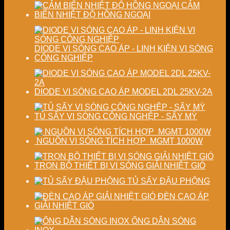
lượng
chất
CẢM
sấy
lượng
BIẾN NHIỆT ĐỘ HỒNG NGOẠI
công
sản
nghiệp
phẩm
DIODE VI SÓNG CAO ÁP - LINH KIỆN VI SÓNG
CÔNG NGHIỆP
DIODE VI SÓNG CAO ÁP MODEL 2DL 25KV-2A
TỦ SẤY VI SÓNG CÔNG NGHỆP - SẤY MỲ
NGUỒN VI SÓNG TÍCH HỢP MGMT 1000W
TRỌN BỘ THIẾT BỊ VI SÓNG GIẢI NHIỆT GIÓ
TỦ SẤY ĐẬU PHỘNG
ĐÈN CAO ÁP
GIẢI NHIỆT GIÓ
ỐNG DẪN SÓNG