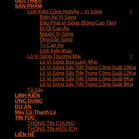
GIỚI THIỆU
SẢN PHẨM
Linh Kiện Công Nghiệp – Vi Sóng
Biến Áp Vi Sóng
Đầu Phát Vi Sóng (Bóng Cao Tần)
Đi-Ốt Cao Áp
Nguồn Vi Sóng
Ống Dẫn Sóng
Tụ Cao Áp
Linh Kiện khác
Lò Vi Sóng Thương Mại
Lò Vi Sóng Box Luch 4Kw
Lò Vi Sóng Sấy Tiệt Trùng Công Suất 10Kw
Lò Vi Sóng Sấy Tiệt Trùng Công Suất 12Kw
Lò Vi Sóng Sấy Tiệt Trùng Công Suất 6Kw
Lò Vi Sóng Sấy Tiệt Trùng Công Suất 8Kw
Tủ Sấy
LINH KIỆN
ỨNG DỤNG
DỰ ÁN
Máy Cũ Thanh Lý
TIN TỨC
THÔNG TIN CHUNG
THÔNG TIN HỮU ÍCH
LIÊN HỆ