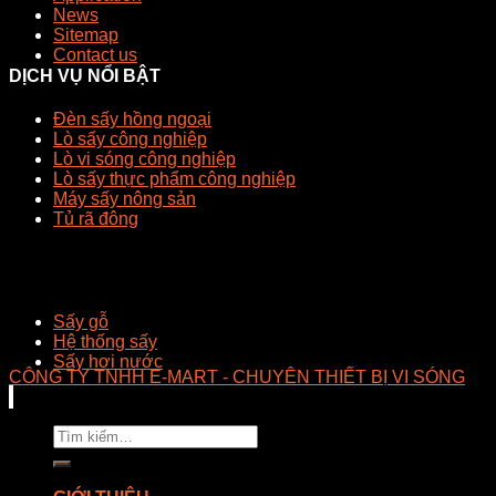
News
Sitemap
Contact us
DỊCH VỤ NỔI BẬT
Đèn sấy hồng ngoại
Lò sấy công nghiệp
Lò vi sóng công nghiệp
Lò sấy thực phẩm công nghiệp
Máy sấy nông sản
Tủ rã đông
Sấy gỗ
Hệ thống sấy
Sấy hơi nước
CÔNG TY TNHH E-MART - CHUYÊN THIẾT BỊ VI SÓNG
Tìm
kiếm: