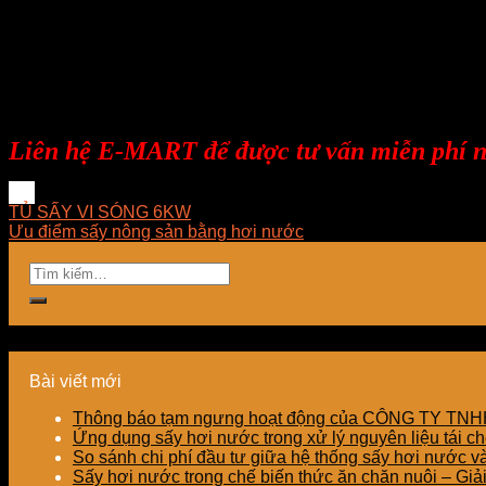
E-MART mong muốn được đem đến cho khách h
triển những giải pháp tối ưu về mặt kỹ thuật
doanh nghiệp.
Liên hệ E-MART để được tư vấn miễn phí n
TỦ SẤY VI SÓNG 6KW
Ưu điểm sấy nông sản bằng hơi nước
Bài viết mới
Thông báo tạm ngưng hoạt động của CÔNG TY T
Ứng dụng sấy hơi nước trong xử lý nguyên liệu tái ch
So sánh chi phí đầu tư giữa hệ thống sấy hơi nước v
Sấy hơi nước trong chế biến thức ăn chăn nuôi – Gi