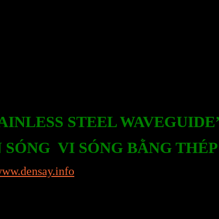
AINLESS STEEL WAVEGUIDE’
 SÓNG VI SÓNG BẰNG THÉP
www.densay.info
ang ; 0899.894.118 – Miss Nhung
Huề 4, Xã Xuân Thới Đông, Huyện Hóc Môn, 