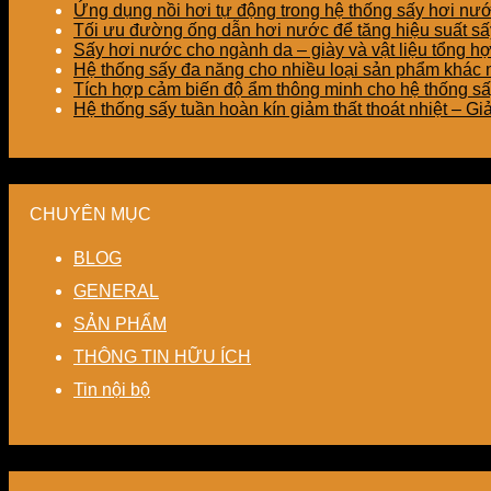
Ứng dụng nồi hơi tự động trong hệ thống sấy hơi nư
Tối ưu đường ống dẫn hơi nước để tăng hiệu suất sấy
Sấy hơi nước cho ngành da – giày và vật liệu tổng h
Hệ thống sấy đa năng cho nhiều loại sản phẩm khác nh
Tích hợp cảm biến độ ẩm thông minh cho hệ thống sấ
Hệ thống sấy tuần hoàn kín giảm thất thoát nhiệt – G
CHUYÊN MỤC
BLOG
GENERAL
SẢN PHẨM
THÔNG TIN HỮU ÍCH
Tin nội bộ