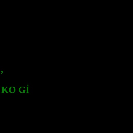
’
 KO GỈ
Thành Phố Hồ Chí Minh.