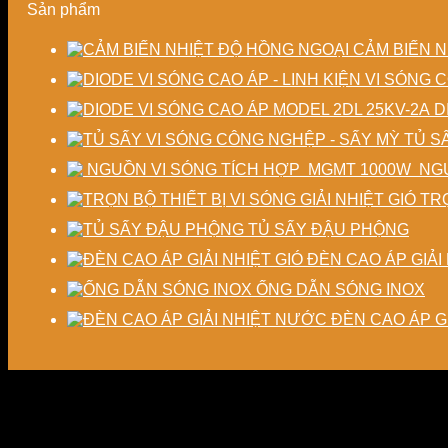
Sản phẩm
CẢM BIẾN N
D
TỦ S
NGU
TRỌ
TỦ SẤY ĐẬU PHỘNG
ĐÈN CAO ÁP GIẢI 
ỐNG DẪN SÓNG INOX
ĐÈN CAO ÁP G