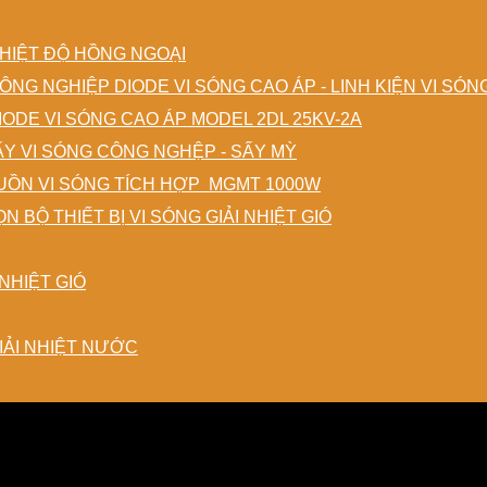
HIỆT ĐỘ HỒNG NGOẠI
DIODE VI SÓNG CAO ÁP - LINH KIỆN VI SÓ
IODE VI SÓNG CAO ÁP MODEL 2DL 25KV-2A
ẤY VI SÓNG CÔNG NGHỆP - SẤY MỲ
ỒN VI SÓNG TÍCH HỢP MGMT 1000W
N BỘ THIẾT BỊ VI SÓNG GIẢI NHIỆT GIÓ
NHIỆT GIÓ
IẢI NHIỆT NƯỚC