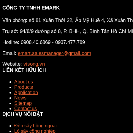
CÔNG TY TNHH EMARK
Văn phòng: số 81 Xuân Thới 22, Ấp Mỹ Huề 4, Xã Xuân T
Trụ sở: 94/8/9 đường số 8, P. BHH, Q. Bình Tân
Hồ Chí M
Hotline: 0908.40.6869 - 0937.477.789
Email:
emart.salesmanager@gmail.com
Website:
visong.vn
LIÊN KẾT HỮU ÍCH
About us
Products
Application
News
Sitemap
Contact us
DỊCH VỤ NỔI BẬT
Đèn sấy hồng ngoại
Lò sấy công nghiệp